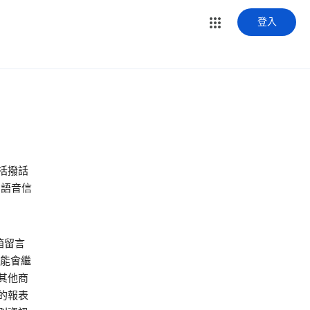
登入
包括撥話
、語音信
箱留言
可能會繼
其他商
的報表