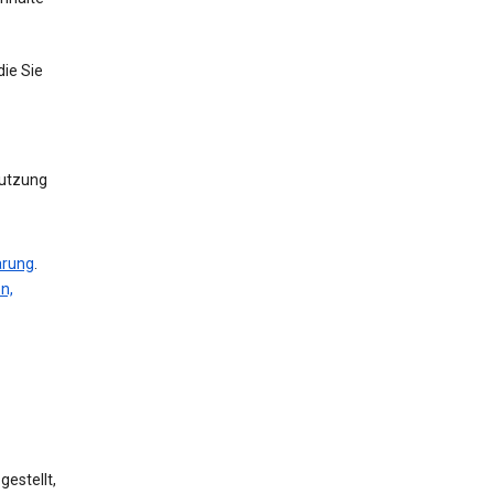
die Sie
Nutzung
ärung
.
n,
estellt,