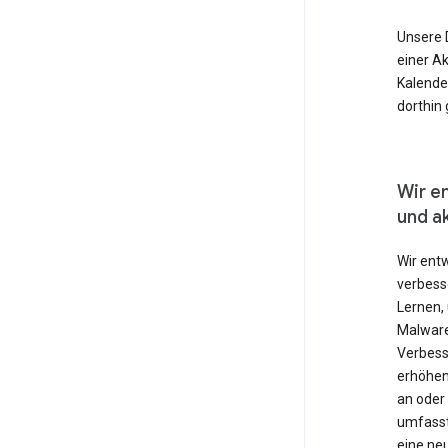
Unsere 
einer Ak
Kalende
dorthin
Wir e
und ak
Wir ent
verbesse
Lernen,
Malware
Verbess
erhöhen
an oder 
umfasst
eine neu