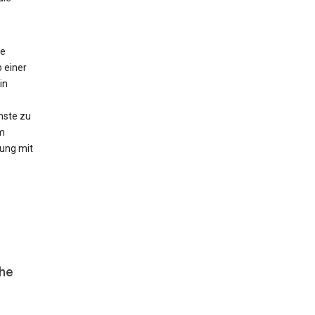
te
b einer
in
nste zu
m
ung mit
che