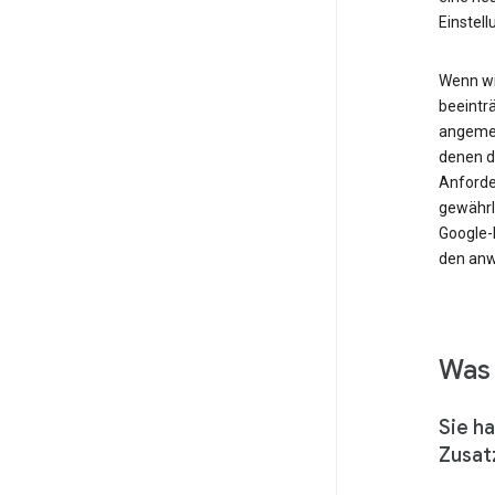
Einstel
Wenn wi
beeinträ
angemes
denen d
Anforde
gewährl
Google-
den anw
Was 
Sie h
Zusat