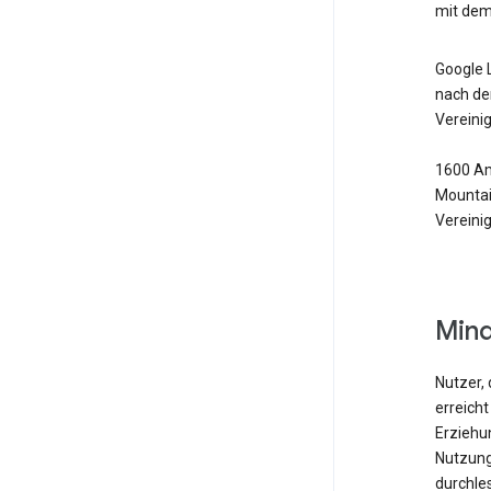
mit dem
Google 
nach de
Vereini
1600 Am
Mountai
Vereini
Mind
Nutzer, 
erreicht
Erziehu
Nutzung
durchle