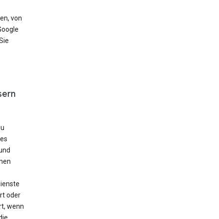
en, von
Google
Sie
sern
zu
les
und
chen
ienste
rt oder
rt, wenn
die