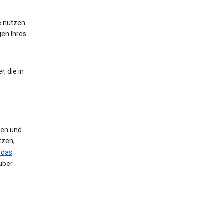
te nutzen
gen Ihres
, die in
nen und
tzen,
 das
über
n