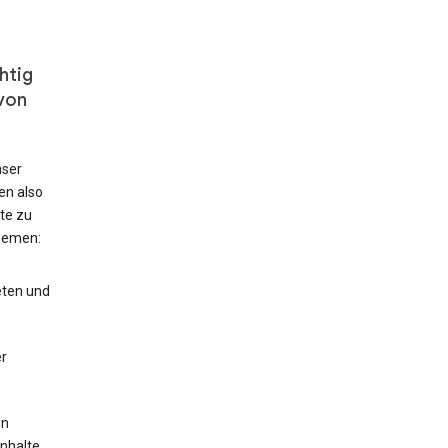
htig
von
nser
en also
te zu
hemen:
eten und
r
en
Inhalte