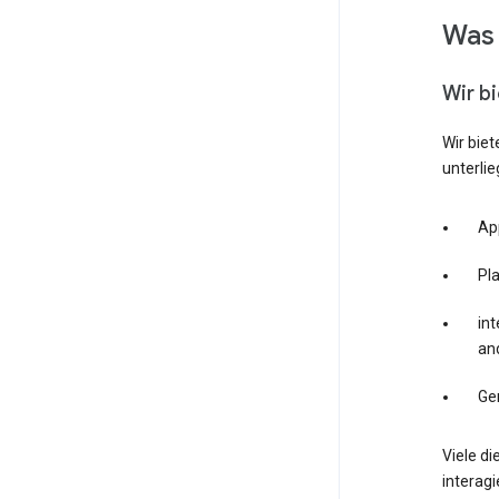
Was 
Wir b
Wir bie
unterlie
Ap
Pl
int
an
Ge
Viele di
interag