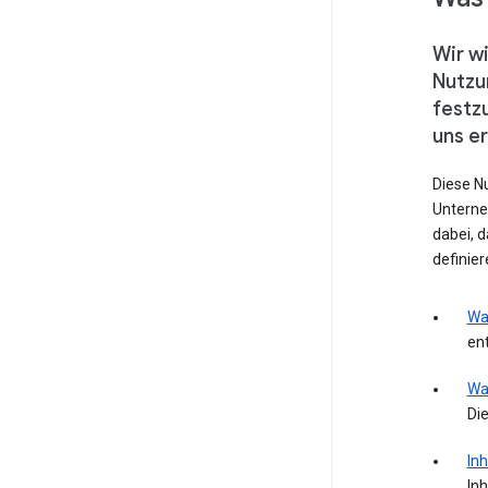
Wir wi
Nutzu
festz
uns e
Diese N
Unterne
dabei, 
definie
Wa
ent
Wa
Die
Inh
Inh