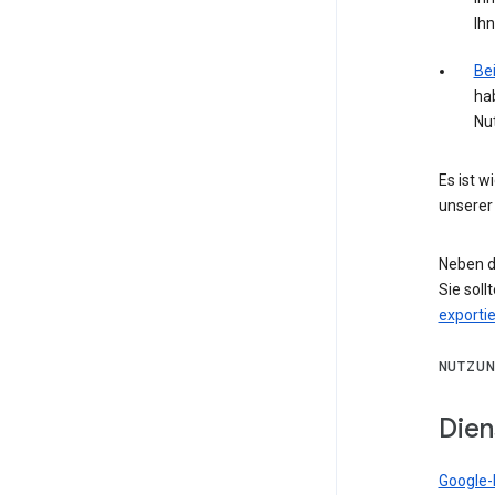
Ih
Bei
ha
Nu
Es ist 
unserer
Neben d
Sie soll
exporti
NUTZUN
Dien
Google-