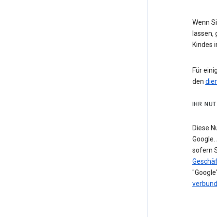
Wenn Sie
lassen, 
Kindes 
Für eini
den
die
IHR NU
Diese N
Google. 
sofern 
Geschäf
"Google"
verbun