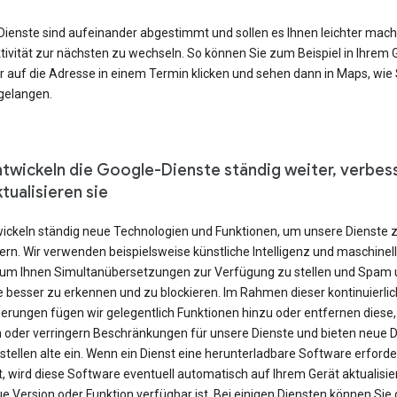
Dienste sind aufeinander abgestimmt und sollen es Ihnen leichter mach
tivität zur nächsten zu wechseln. So können Sie zum Beispiel in Ihrem 
r auf die Adresse in einem Termin klicken und sehen dann in Maps, wie 
 gelangen.
ntwickeln die Google-Dienste ständig weiter, verbes
tualisieren sie
wickeln ständig neue Technologien und Funktionen, um unsere Dienste 
rn. Wir verwenden beispielsweise künstliche Intelligenz und maschinel
 um Ihnen Simultanübersetzungen zur Verfügung zu stellen und Spam 
 besser zu erkennen und zu blockieren. Im Rahmen dieser kontinuierli
erungen fügen wir gelegentlich Funktionen hinzu oder entfernen diese,
 oder verringern Beschränkungen für unsere Dienste und bieten neue D
stellen alte ein. Wenn ein Dienst eine herunterladbare Software erforde
, wird diese Software eventuell automatisch auf Ihrem Gerät aktualisie
e Version oder Funktion verfügbar ist. Bei einigen Diensten können Sie 