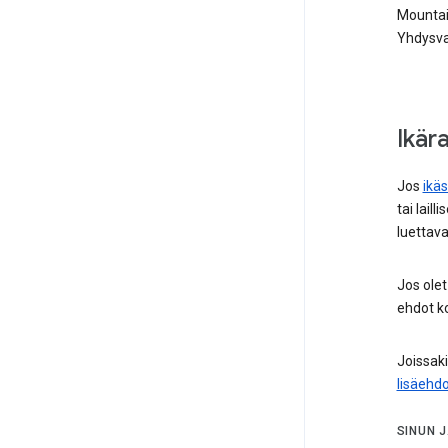
Mountai
Yhdysva
Ikära
Jos
ikäs
tai lail
luettav
Jos olet
ehdot ko
Joissaki
lisäehdo
SINUN 