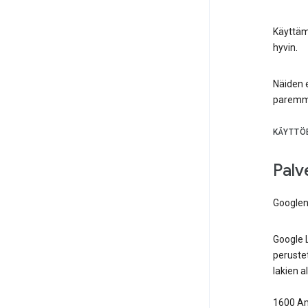
Käyttäm
hyvin.
Näiden e
paremmi
KÄYTTÖ
Palv
Google
Google 
perustet
lakien al
1600 Am