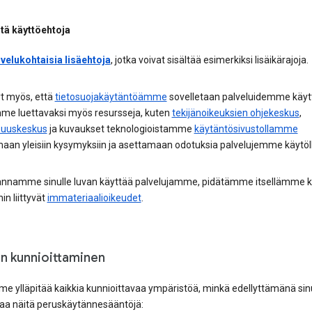
itä käyttöehtoja
lvelukohtaisia lisäehtoja
, jotka voivat sisältää esimerkiksi lisäikärajoja.
t myös, että
tietosuojakäytäntöämme
sovelletaan palveluidemme käyt
me luettavaksi myös resursseja, kuten
tekijänoikeuksien ohjekeskus
,
isuuskeskus
ja kuvaukset teknologioistamme
käytäntösivustollamme
aan yleisiin kysymyksiin ja asettamaan odotuksia palvelujemme käytöll
annamme sinulle luvan käyttää palvelujamme, pidätämme itsellämme k
in liittyvät
immateriaalioikeudet
.
n kunnioittaminen
e ylläpitää kaikkia kunnioittavaa ympäristöä, minkä edellyttämänä sin
aa näitä peruskäytännesääntöjä: