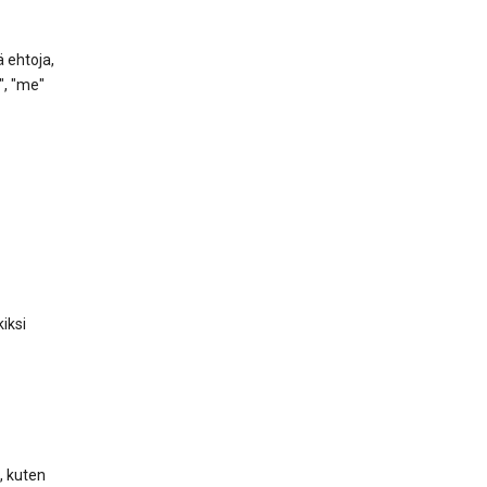
 ehtoja,
", "me"
iksi
, kuten