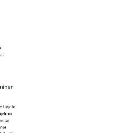
ä
oit
äminen
 tarjota
hjelmia
e tai
emme