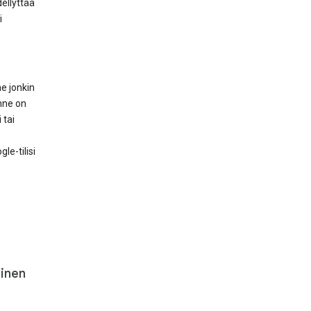
ellyttää
i
e jonkin
anne on
 tai
le-tilisi
minen