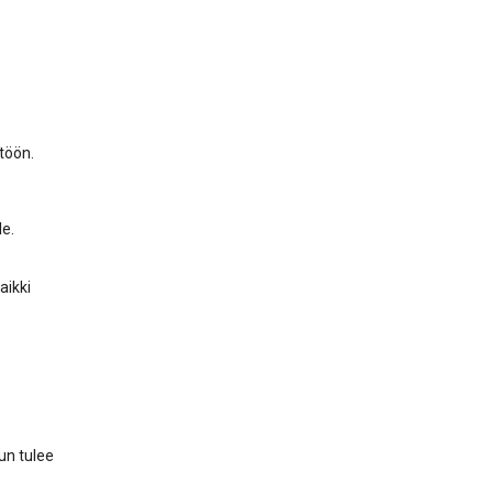
töön.
e.
aikki
un tulee