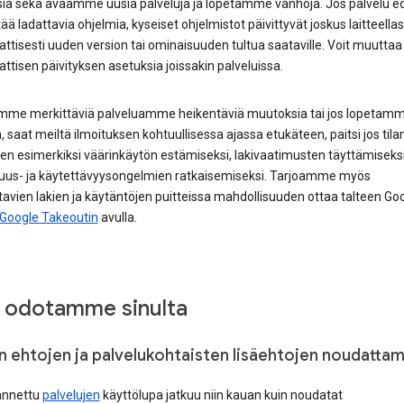
ksia sekä avaamme uusia palveluja ja lopetamme vanhoja. Jos palvelu ed
ltää ladattavia ohjelmia, kyseiset ohjelmistot päivittyvät joskus laitteellas
tisesti uuden version tai ominaisuuden tultua saataville. Voit muuttaa
tisen päivityksen asetuksia joissakin palveluissa.
mme merkittäviä palveluamme heikentäviä muutoksia tai jos lopetamm
, saat meiltä ilmoituksen kohtuullisessa ajassa etukäteen, paitsi jos til
inen esimerkiksi väärinkäytön estämiseksi, lakivaatimusten täyttämiseksi
isuus- ja käytettävyysongelmien ratkaisemiseksi. Tarjoamme myös
tavien lakien ja käytäntöjen puitteissa mahdollisuuden ottaa talteen Goog
Google Takeoutin
avulla.
 odotamme sinulta
n ehtojen ja palvelukohtaisten lisäehtojen noudatta
 annettu
palvelujen
käyttölupa jatkuu niin kauan kuin noudatat