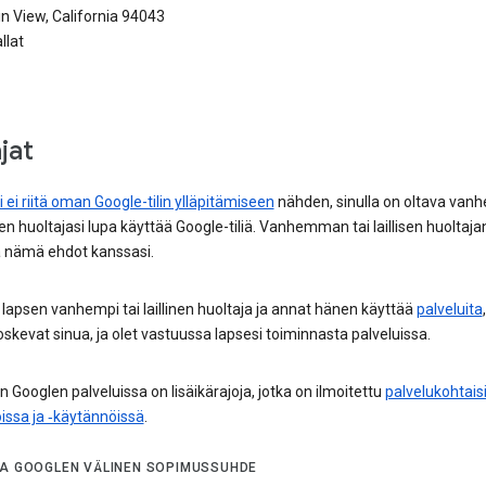
n View, California 94043
llat
jat
i ei riitä oman Google-tilin ylläpitämiseen
nähden, sinulla on oltava van
lisen huoltajasi lupa käyttää Google-tiliä. Vanhemman tai laillisen huoltaja
a nämä ehdot kanssasi.
 lapsen vanhempi tai laillinen huoltaja ja annat hänen käyttää
palveluita
skevat sinua, ja olet vastuussa lapsesi toiminnasta palveluissa.
n Googlen palveluissa on lisäikärajoja, jotka on ilmoitettu
palvelukohtais
issa ja ‑käytännöissä
.
JA GOOGLEN VÄLINEN SOPIMUSSUHDE