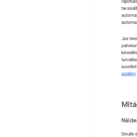
rajoitu
tai sisä
automaat
automaat
Jos tee
palvelun
kiireell
turvall
sovellet
sisällön
Mitä
Näide
Sinulle