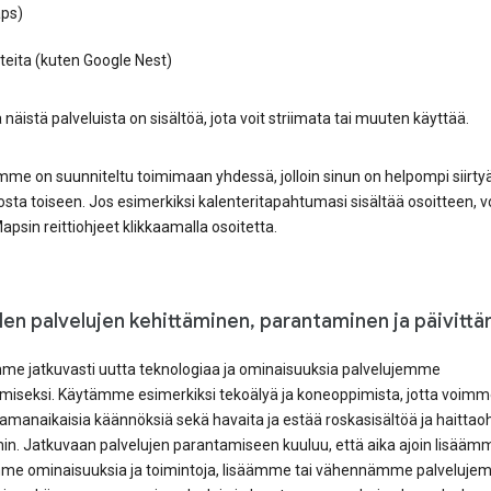
ps)
tteita (kuten Google Nest)
näistä palveluista on sisältöä, jota voit striimata tai muuten käyttää.
me on suunniteltu toimimaan yhdessä, jolloin sinun on helpompi siirty
sta toiseen. Jos esimerkiksi kalenteritapahtumasi sisältää osoitteen, v
psin reittiohjeet klikkaamalla osoitetta.
en palvelujen kehittäminen, parantaminen ja päivitt
me jatkuvasti uutta teknologiaa ja ominaisuuksia palvelujemme
miseksi. Käytämme esimerkiksi tekoälyä ja koneoppimista, jotta voimme
samanaikaisia käännöksiä sekä havaita ja estää roskasisältöä ja haittao
n. Jatkuvaan palvelujen parantamiseen kuuluu, että aika ajoin lisäämm
me ominaisuuksia ja toimintoja, lisäämme tai vähennämme palveluj