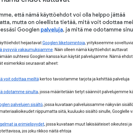
mme, että nämä käyttöehdot voi olla helppo jättää
tta, mutta on oleellista tietää, mitä voit odottaa mei
äessäsi Googlen
palveluja
, ja mitä me odotamme sinu
yttöehdot heijastavat
Googlen liiketoimintoja
, yritykseemme soveltuvia
yjä pysyviä vakaumuksiamme
. Näin olleen nämä käyttöehdot auttavat
ämään suhteesi Googlen kanssa kun käytät palvelujamme. Nämä ehdot
ät esimerkiksi seuraavat aiheet:
ä voit odottaa meiltä
kertoo tavoistamme tarjota ja kehittää palveluja
tä odotamme sinulta
, jossa määritetään tietyt säännöt palvelujemme kä
glen palvelujen sisältö
, jossa kuvataan palveluissamme näkyvän sisäll
ateriaalioikeudet riippumatta siitä, kuuluuko sisältö sinulle, Googlelle v
elmat ja erimielisyydet
, jossa kuvataan muut lakisääteiset oikeutesi ja
tettavissa, jos joku rikkoo näitä ehtoja