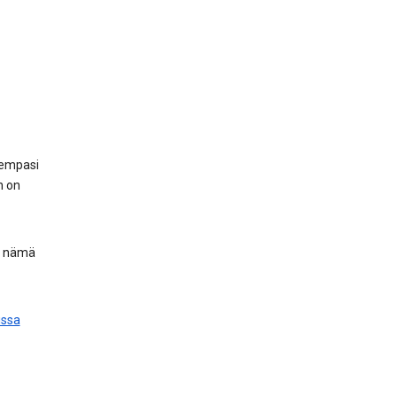
hempasi
n on
, nämä
issa