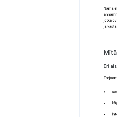
Nämä eh
annamme
jotka ov
ja vasta
Mitä
Erilai
Tarjoamm
sov
kä
int