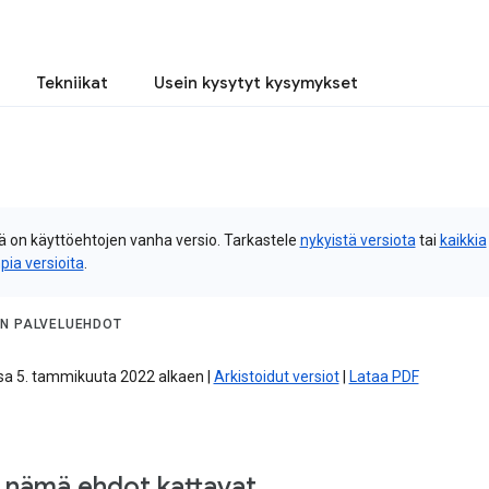
Tekniikat
Usein kysytyt kysymykset
 on käyttöehtojen vanha versio. Tarkastele
nykyistä versiota
tai
kaikkia
pia versioita
.
N PALVELUEHDOT
a 5. tammikuuta 2022 alkaen |
Arkistoidut versiot
|
Lataa PDF
 nämä ehdot kattavat