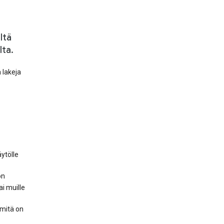
ltä
lta.
 lakeja
ytölle
ön
ai muille
 mitä on