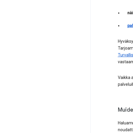
nä
pa
Hyväksy
Tarjoam
Turvall
vastaam
Vaikka 
palveluih
Muide
Haluamm
noudatt