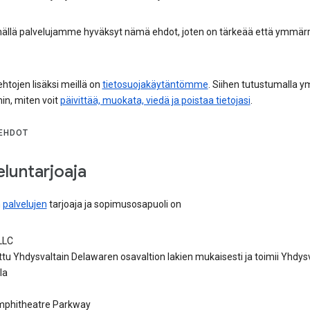
ällä palvelujamme hyväksyt nämä ehdot, joten on tärkeää että ymmärr
htojen lisäksi meillä on
tietosuojakäytäntömme
. Siihen tutustumalla 
n, miten voit
päivittää, muokata, viedä ja poistaa tietojasi
.
EHDOT
eluntarjoaja
n
palvelujen
tarjoaja ja sopimusosapuoli on
LLC
tu Yhdysvaltain Delawaren osavaltion lakien mukaisesti ja toimii Yhdys
la
phitheatre Parkway