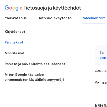
Tietosuoja ja käyttöehdot
Yleiskatsaus
Tietosuojakäytäntö
Palveluehdot
Käyttöehdot
Päivitykset
Tämä
Määritelmät
aiem
Palvelut ja palvelukohtaiset lisäehdot
GOOGLE
Miten Google käsittelee
viranomaisten käyttäjätietopyyntöjä
Voimass
Mitä