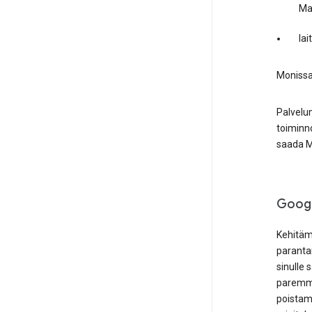
Ma
lai
Monissa 
Palvelum
toiminno
saada Ma
Googl
Kehitäm
paranta
sinulle 
paremmi
poistam