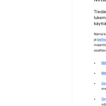
Tiedä
lukema
käytt
Nämä kä
ja
tiett
määritt
sisältäv
Mit
Mi
Goo
imm
Ong
odo