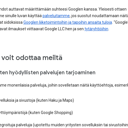
dot auttavat määrittämään suhteesi Googlen kanssa. Yleisesti ottaen
 sinulle luvan käyttää
palveluitamme
, jos suostut noudattamaan näitä
at sidoksissa
Googlen liiketoimintoihin ja tapoihin ansaita tuloja
. "Google
avat ilmaukset viittaavat Google LLC:hen ja sen
tytäryhtiöihin
.
 voit odottaa meiltä
sten hyödyllisten palvelujen tarjoaminen
e monenlaisia palveluja, joihin sovelletaan näitä käyttöehtoja, esimerk
elluksia ja sivustoja (kuten Haku ja Maps)
yttöympäristöjä (kuten Google Shopping)
egroituja palveluja (upotettu muiden yritysten sovelluksiin tai sivustoihin