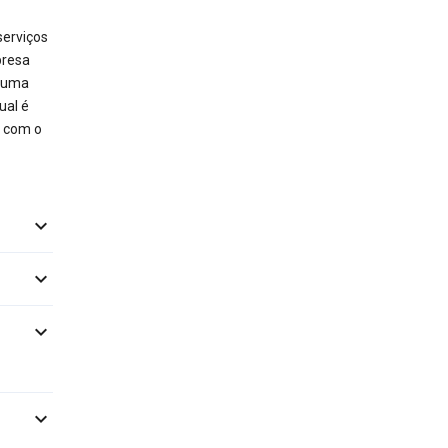
erviços
presa
, uma
ual é
e com o



