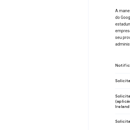
A manei
do Goog
estadun
empresa 
seu prov
adminis
Notifi
Solici
Solicit
(aplic
Ireland
Solici