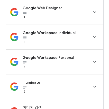
Google Web Designer

subject_black
1
Google Workspace Individual

subject_black
6
Google Workspace Personal

subject_black
7
Illuminate

subject_black
2
이미지 검색