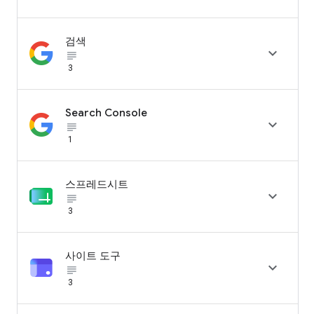
검색

subject_black
3
Search Console

subject_black
1
스프레드시트

subject_black
3
사이트 도구

subject_black
3