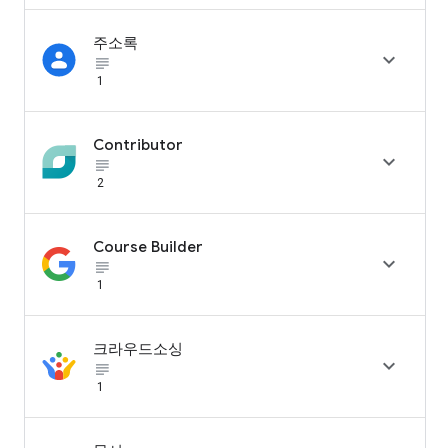
주소록

subject_black
1
Contributor

subject_black
2
Course Builder

subject_black
1
크라우드소싱

subject_black
1