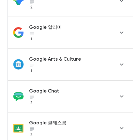

subject_black
2
Google 알리미

subject_black
1
Google Arts & Culture

subject_black
1
Google Chat

subject_black
2
Google 클래스룸

subject_black
2