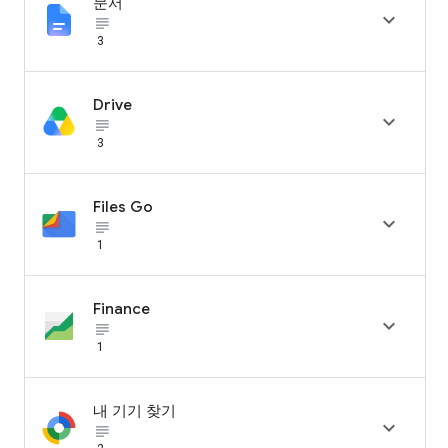
문서

subject_black
3
Drive

subject_black
3
Files Go

subject_black
1
Finance

subject_black
1
내 기기 찾기

subject_black