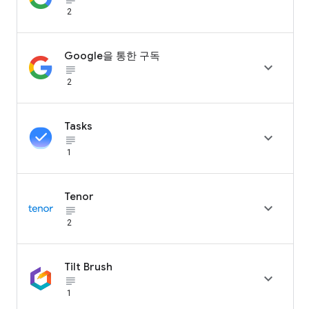
2
Google을 통한 구독

subject_black
2
Tasks

subject_black
1
Tenor

subject_black
2
Tilt Brush

subject_black
1