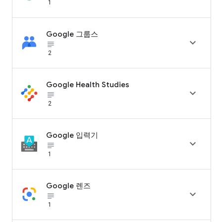
1
Google 그룹스

subject_black
2
Google Health Studies

subject_black
2
Google 입력기

subject_black
1
Google 렌즈

subject_black
1