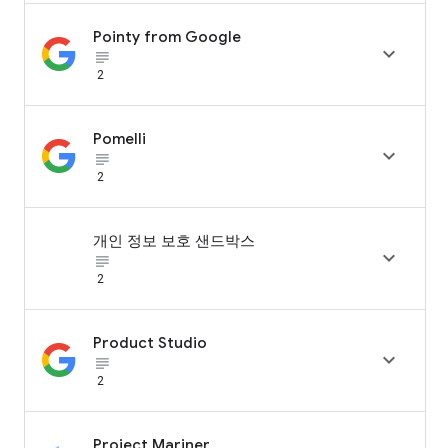
Pointy from Google

subject_black
2
Pomelli

subject_black
2
개인 정보 보호 샌드박스

subject_black
2
Product Studio

subject_black
2
Project Mariner