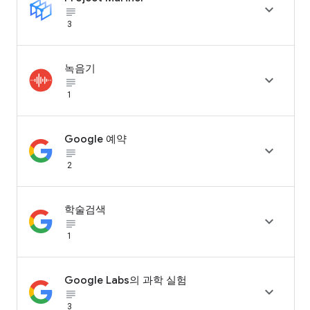

subject_black
3
녹음기

subject_black
1
Google 예약

subject_black
2
학술검색

subject_black
1
Google Labs의 과학 실험

subject_black
3