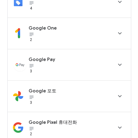

subject_black
4
Google One

subject_black
2
Google Pay

subject_black
3
Google 포토

subject_black
3
Google Pixel 휴대전화

subject_black
2