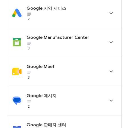
Google 지역 서비스

subject_black
2
Google Manufacturer Center

subject_black
3
Google Meet

subject_black
3
Google 메시지

subject_black
2
Google 판매자 센터