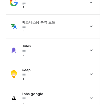

subject_black
1
비즈니스용 통역 모드

subject_black
3
Jules

subject_black
2
Keep

subject_black
1
Labs.google

subject_black
2