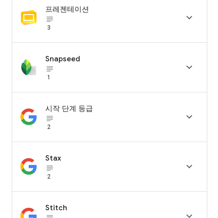
프레젠테이션

subject_black
3
Snapseed

subject_black
1
시작 단계 등급

subject_black
2
Stax

subject_black
2
Stitch

subject_black