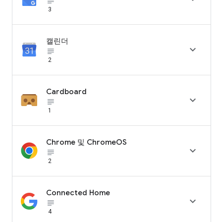
subject_black
3
캘린더

subject_black
2
Cardboard

subject_black
1
Chrome 및 ChromeOS

subject_black
2
Connected Home

subject_black
4