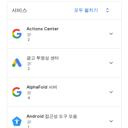
서비스
모두 펼치기
expand_all
Actions Center

subject_black
2
광고 투명성 센터

subject_black
2
AlphaFold 서버

subject_black
4
Android 접근성 도구 모음

subject_black
1