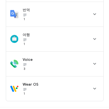
번역

subject_black
1
여행

subject_black
1
Voice

subject_black
3
Wear OS

subject_black
1