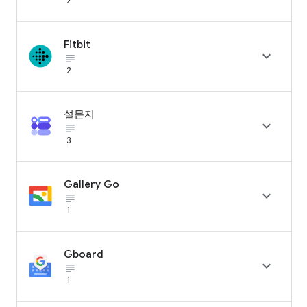
2
Fitbit

subject_black
2
설문지

subject_black
3
Gallery Go

subject_black
1
Gboard

subject_black
1