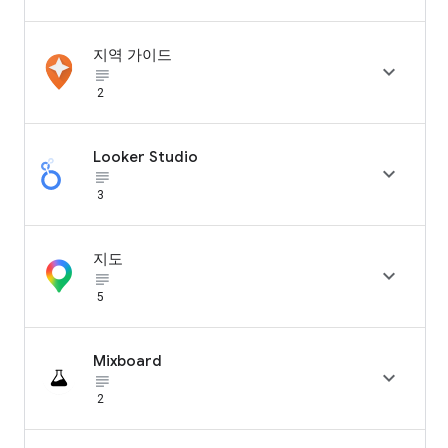
지역 가이드

subject_black
2
Looker Studio

subject_black
3
지도

subject_black
5
Mixboard

subject_black
2