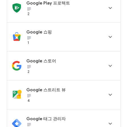
Google Play 프로텍트

subject_black
2
Google 쇼핑

subject_black
1
Google 스토어

subject_black
2
Google 스트리트 뷰

subject_black
4
Google 태그 관리자

subject_black