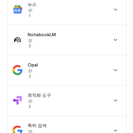
뉴스

subject_black
1
NotebookLM

subject_black
2
Opal

subject_black
2
최적화 도구

subject_black
2
특허 검색

subject_black