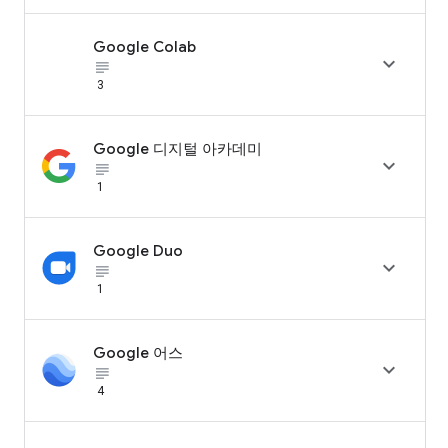
Google Colab

subject_black
3
Google 디지털 아카데미

subject_black
1
Google Duo

subject_black
1
Google 어스

subject_black
4