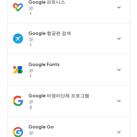
Google 피트니스

subject_black
1
Google 항공편 검색

subject_black
1
Google Fonts

subject_black
1
Google 비영리단체 프로그램

subject_black
2
Google Go

subject_black