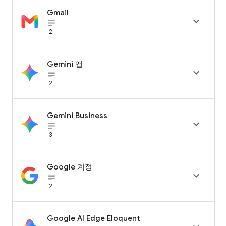
Gmail

subject_black
2
Gemini 앱

subject_black
2
Gemini Business

subject_black
3
Google 계정

subject_black
2
Google AI Edge Eloquent