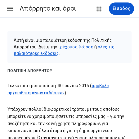
Απόρρητο και όροι
Είσοδος
Αυτή είναι μια παλαιότερη έκδοση της Πολιτικής
Απορρήτου. Δείτε την
τρέχουσα έκδοση
ή
όλες τις
παλαιότερες εκδόσεις
.
ΠΟΛΙΤΙΚΉ ΑΠΟΡΡΉΤΟΥ
Τελευταία τροποποίηση: 30 Ιουνίου 2015 (
προβολή
αρχειοθετημένων εκδόσεων
)
Υπάρχουν πολλοί διαφορετικοί τρόποι με τους οποίους
μπορείτε να χρησιμοποιήσετε τις υπηρεσίες μας – για την
αναζήτηση και την κοινή χρήση πληροφοριών, για
επικοινωνία με άλλα άτομα ή για τη δημιουργία νέου
περιεχομένου. Όταν κάνετε κοινή χρήση πληροφοριών μαζί