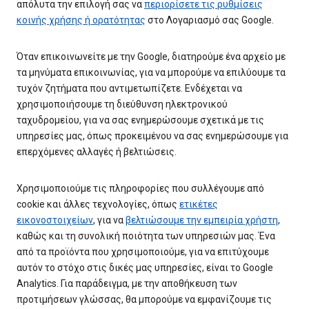
απόλυτα την επιλογή σας να
περιορίσετε τις ρυθμίσεις
κοινής χρήσης ή ορατότητας
στο Λογαριασμό σας Google.
Όταν επικοινωνείτε με την Google, διατηρούμε ένα αρχείο με
τα μηνύματα επικοινωνίας, για να μπορούμε να επιλύουμε τα
τυχόν ζητήματα που αντιμετωπίζετε. Ενδέχεται να
χρησιμοποιήσουμε τη διεύθυνση ηλεκτρονικού
ταχυδρομείου, για να σας ενημερώσουμε σχετικά με τις
υπηρεσίες μας, όπως προκειμένου να σας ενημερώσουμε για
επερχόμενες αλλαγές ή βελτιώσεις.
Χρησιμοποιούμε τις πληροφορίες που συλλέγουμε από
cookie και άλλες τεχνολογίες, όπως
ετικέτες
εικονοστοιχείων
, για να
βελτιώσουμε την εμπειρία χρήστη
,
καθώς και τη συνολική ποιότητα των υπηρεσιών μας. Ένα
από τα προϊόντα που χρησιμοποιούμε, για να επιτύχουμε
αυτόν το στόχο στις δικές μας υπηρεσίες, είναι το Google
Analytics. Για παράδειγμα, με την αποθήκευση των
προτιμήσεων γλώσσας, θα μπορούμε να εμφανίζουμε τις