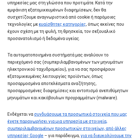
υπηρεσίες μας στη γλώσσα που προτιμάτε. Κατά την
εμφάνιση εξατομικευμένων διαφημίσεων, δεν θα
συσχετίζουμε αναγνωριστικά από cookie ή παρόμοιες
τεχνολογίες με
ευαίσθητες κατηγορίες
, όπως εκείνες που
έχουν σχέση με τη φυλή, τη θρησκεία, τον σεξουαλικό
προσανατολισμό ή δεδομένα υγείας.
Τα αυτοματοποιημένα συστήματά μας αναλύουν το
περιεχόμενό σας (συμπεριλαμβανομένων των μηνυμάτων
ηλεκτρονικού ταχυδρομείου), για να σας προσφέρουν
εξατομικευμένες λειτουργίες προϊόντων, όπως
προσαρμοσμένα αποτελέσματα αναζήτησης,
προσαρμοσμένες διαφημίσεις και εντοπισμό ανεπιθύμητων
μηνυμάτων και κακόβουλων προγραμμάτων (malware).
Ενδέχεται να
συνδυάσουμε τα προσωπικά στοιχεία που μας
έχετε παραχωρήσει για μια υπηρεσία με στοιχεία,
συμπεριλαμβανομένων προσωπικών στοιχείων, από άλλες
υπηρεσίες Google
– για παράδειγμα,
για να διευκολύνουμε την