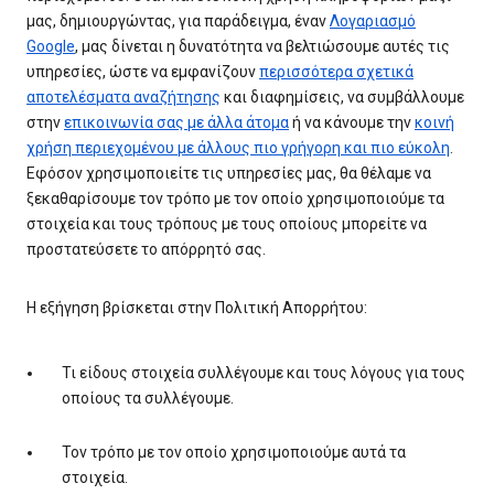
μας, δημιουργώντας, για παράδειγμα, έναν
Λογαριασμό
Google
, μας δίνεται η δυνατότητα να βελτιώσουμε αυτές τις
υπηρεσίες, ώστε να εμφανίζουν
περισσότερα σχετικά
αποτελέσματα αναζήτησης
και διαφημίσεις, να συμβάλλουμε
στην
επικοινωνία σας με άλλα άτομα
ή να κάνουμε την
κοινή
χρήση περιεχομένου με άλλους πιο γρήγορη και πιο εύκολη
.
Εφόσον χρησιμοποιείτε τις υπηρεσίες μας, θα θέλαμε να
ξεκαθαρίσουμε τον τρόπο με τον οποίο χρησιμοποιούμε τα
στοιχεία και τους τρόπους με τους οποίους μπορείτε να
προστατεύσετε το απόρρητό σας.
Η εξήγηση βρίσκεται στην Πολιτική Απορρήτου:
Τι είδους στοιχεία συλλέγουμε και τους λόγους για τους
οποίους τα συλλέγουμε.
Τον τρόπο με τον οποίο χρησιμοποιούμε αυτά τα
στοιχεία.