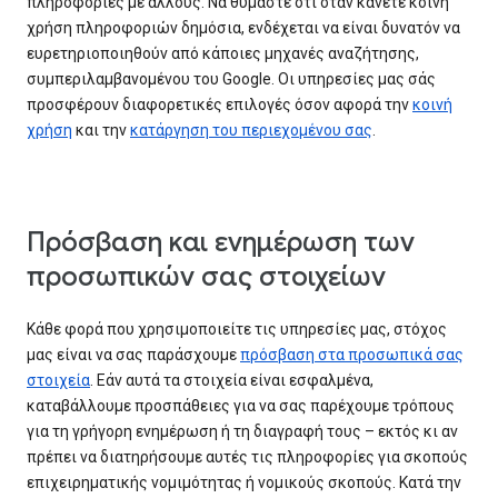
πληροφορίες με άλλους. Να θυμάστε ότι όταν κάνετε κοινή
χρήση πληροφοριών δημόσια, ενδέχεται να είναι δυνατόν να
ευρετηριοποιηθούν από κάποιες μηχανές αναζήτησης,
συμπεριλαμβανομένου του Google. Οι υπηρεσίες μας σάς
προσφέρουν διαφορετικές επιλογές όσον αφορά την
κοινή
χρήση
και την
κατάργηση του περιεχομένου σας
.
Πρόσβαση και ενημέρωση των
προσωπικών σας στοιχείων
Κάθε φορά που χρησιμοποιείτε τις υπηρεσίες μας, στόχος
μας είναι να σας παράσχουμε
πρόσβαση στα προσωπικά σας
στοιχεία
. Εάν αυτά τα στοιχεία είναι εσφαλμένα,
καταβάλλουμε προσπάθειες για να σας παρέχουμε τρόπους
για τη γρήγορη ενημέρωση ή τη διαγραφή τους – εκτός κι αν
πρέπει να διατηρήσουμε αυτές τις πληροφορίες για σκοπούς
επιχειρηματικής νομιμότητας ή νομικούς σκοπούς. Κατά την