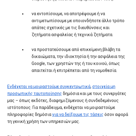
να εντοπίσουμε, να αποτρέψουμε ή να
αντιμετωπίσουμε με οποιονδήποτε άλλο τρόπο
απάτες σχετικές με τις διευθύνσεις και
ζητήματα ασφαλείας ή τεχνικά ζητήματα.
να προστατεύσουμε από επικείμενη βλάβη τα
δικαιώματα, την ιδιοκτησία ή την ασφάλεια της
Google, των χρηστών της ή του κοινού, όπως
απαιτείται ή επιτρέπεται από τη νομοθεσία.
Ενδέχεται να μοιραστούμε συγκεντρωτικά
,
στοιχεία μη
προσωπικής ταυτοποίησης
δημόσια και με τους συνεργάτες
μας – όπως εκδότες, διαφημιζόμενους ή συνδεδεμένους
ιστότοπους. Για παράδειγμα, ενδέχεται να μοιραστούμε
πληροφορίες δημόσια
για να δείξουμε τις τάσεις
όσον αφορά
τη γενική χρήση των υπηρεσιών μας.