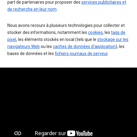
part de partenaires pour proposer des
services publicitaires et
de recherche en leur nom
.
Nous avons recours à plusieurs technologies pour collecter et
stocker des informations, notamment les
cookies
, les
tags de
pixel
, les éléments stockés en local (tels que le
stockage sur les
navigateurs Web
ou les
caches de données d'application
), les
bases de données et les
fichiers journaux de serveur
.