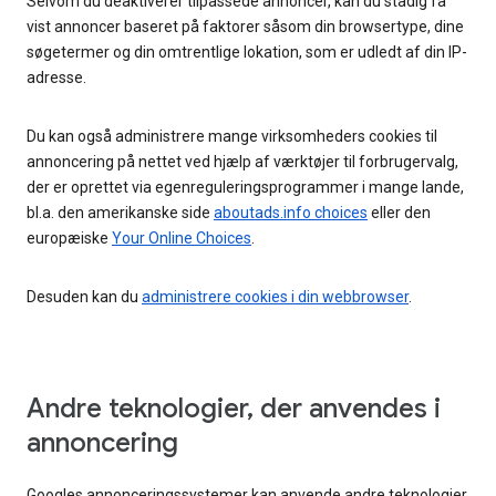
Selvom du deaktiverer tilpassede annoncer, kan du stadig få
vist annoncer baseret på faktorer såsom din browsertype, dine
søgetermer og din omtrentlige lokation, som er udledt af din IP-
adresse.
Du kan også administrere mange virksomheders cookies til
annoncering på nettet ved hjælp af værktøjer til forbrugervalg,
der er oprettet via egenreguleringsprogrammer i mange lande,
bl.a. den amerikanske side
aboutads.info choices
eller den
europæiske
Your Online Choices
.
Desuden kan du
administrere cookies i din webbrowser
.
Andre teknologier, der anvendes i
annoncering
Googles annonceringssystemer kan anvende andre teknologier,