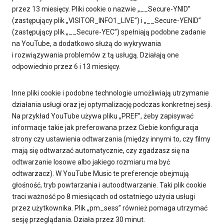
przez 13 miesięcy. Pliki cookie o nazwie „__Secure-YNID”
(zastępujący plik „VISITOR_INFO1_LIVE”) i „__Secure-YENID”
(zastępujący plik „__Secure-YEC”) spełniają podobne zadanie
na YouTube, a dodatkowo służą do wykrywania
i rozwiązywania problemów z tą usługą. Działają one
odpowiednio przez 6 i 13 miesięcy.
Inne pliki cookie i podobne technologie umożliwiają utrzymanie
działania usługi oraz jej optymalizację podczas konkretnej sesji.
Na przykład YouTube używa pliku „PREF”, żeby zapisywać
informacje takie jak preferowana przez Ciebie konfiguracja
strony czy ustawienia odtwarzania (między innymi to, czy filmy
mają się odtwarzać automatycznie, czy zgadzasz się na
odtwarzanie losowe albo jakiego rozmiaru ma być
odtwarzacz). W YouTube Music te preferencje obejmują
głośność, tryb powtarzania i autoodtwarzanie. Taki plik cookie
traci ważność po 8 miesiącach od ostatniego użycia usługi
przez użytkownika. Plik „pm_sess” również pomaga utrzymać
sesję przeglądania. Działa przez 30 minut.