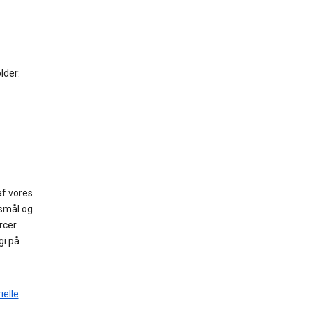
lder:
af vores
gsmål og
rcer
gi på
elle