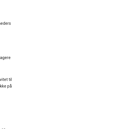
heders
ragere
tet til
ikke på