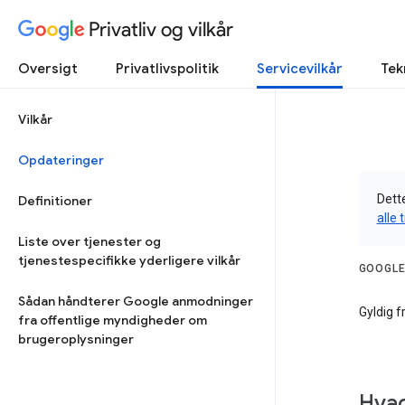
Privatliv og vilkår
Oversigt
Privatlivspolitik
Servicevilkår
Tek
Vilkår
Opdateringer
Dette
Definitioner
alle 
Liste over tjenester og
tjenestespecifikke yderligere vilkår
GOOGLE
Sådan håndterer Google anmodninger
Gyldig f
fra offentlige myndigheder om
brugeroplysninger
Hvad