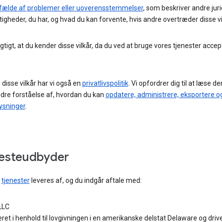
ilfælde af problemer eller uoverensstemmelser
, som beskriver andre juri
tigheder, du har, og hvad du kan forvente, hvis andre overtræder disse vi
igtigt, at du kender disse vilkår, da du ved at bruge vores tjenester accep
disse vilkår har vi også en
privatlivspolitik
. Vi opfordrer dig til at læse de
edre forståelse af, hvordan du kan
opdatere, administrere, eksportere og
ysninger
.
esteudbyder
s
tjenester
leveres af, og du indgår aftale med:
LLC
ret i henhold til lovgivningen i en amerikanske delstat Delaware og drive