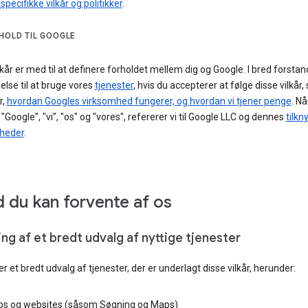
specifikke vilkår og politikker
.
HOLD TIL GOOGLE
lkår er med til at definere forholdet mellem dig og Google. I bred forstand
adelse til at bruge vores
tjenester
, hvis du accepterer at følge disse vilkår
r,
hvordan Googles virksomhed fungerer, og hvordan vi tjener penge
. Nå
"Google", "vi", "os" og "vores", refererer vi til Google LLC og dennes
tilkn
heder
.
 du kan forvente af os
ng af et bredt udvalg af nyttige tjenester
der et bredt udvalg af tjenester, der er underlagt disse vilkår, herunder:
ps og websites (såsom Søgning og Maps)