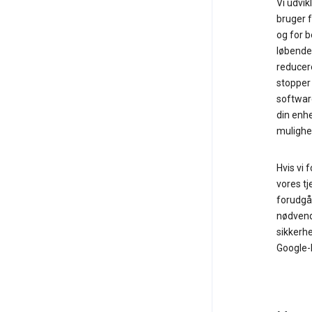
Vi udvik
bruger f
og for 
løbende 
reducere
stopper 
softwar
din enhe
mulighed
Hvis vi 
vores tj
forudgåe
nødvend
sikkerhe
Google-