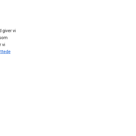
 giver vi
, som
r vi
yttede