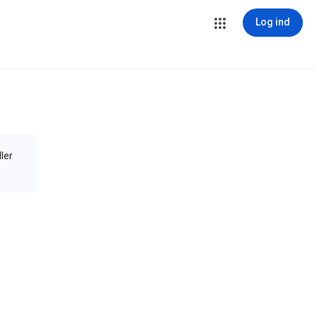
Log ind
ler