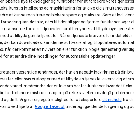
ler løbende nye teknologier og funktioner for at forbedre vores tjenester
.eks. kunstig intelligens og maskinlæring for at give dig simultanoversæ
bedre at kunne registrere og blokere spam og malware. Som et led i den
forbedring kan det ske, at vi til tider tilføjer og fjerner funktioner, øger el
r grænserne for vores tjenester samt begynder at tilbyde nye tjenester 
med at tilbyde gamle tjenester. Når en tjeneste kræver eller indeholder
e, der kan downloades, kan denne software af og til opdateres automat
d, når der kommer en ny version eller funktion. Nogle tjenester giver di
 for at ændre dine indstillinger for automatiske opdateringer.
foretager væsentlige ændringer, der har en negativ indvirkning på din bru
enester, eller hvis vi stopper med at tilbyde en tjeneste, giver vi dig et rim
nde varsel, medmindre der er tale om hastesituationer, hvor det f.eks. 
igt at forhindre misbrug, reagere på retskrav eller imødegå problemer
d og drift. Vi giver dig også mulighed for at eksportere
dit indhold
fra di
konto ved hjælp af
Google Takeout
underlagt gældende lovgivning og pol