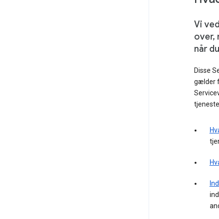
Vi ved
over, 
når d
Disse Se
gælder 
Servicev
tjeneste
Hv
tje
Hva
Ind
ind
an