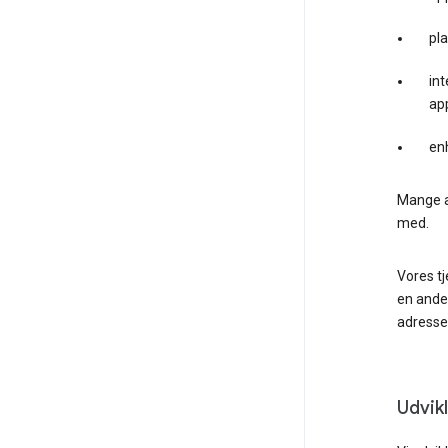
pl
int
app
en
Mange a
med.
Vores tj
en anden
adressen
Udvik