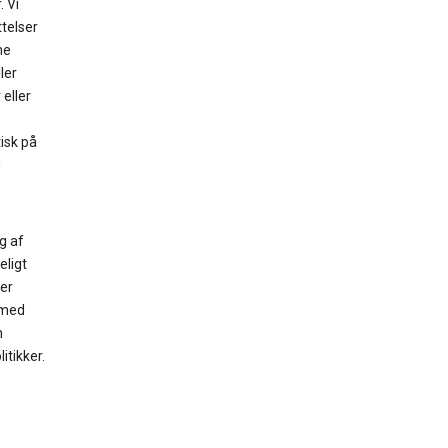
. Vi
ttelser
ne
ler
eller
isk på
g
g af
eligt
er
 med
n
itikker.