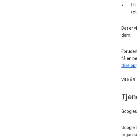
I t
ret
Det er v
dem.
Foruden 
få en b
dine opl
VILKÅR
Tjen
Google
Google 
organise