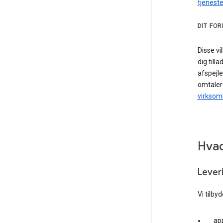
tjeneste
DIT FOR
Disse vi
dig till
afspejle
omtaler 
virksom
Hvad
Leveri
Vi tilby
ap