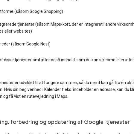
atforme (såsom Google Shopping)
egrerede tjenester (såsom Maps-kort, der er integreret i andre virksom
s eller websites)
heder (såsom Google Nest)
f disse tjenester omfatter også indhold, som du kan streame eller inte
enester er udviklet til at fungere sammen, så du nemt kan gå fra én aktivi
. Hvis din begivenhed i Kalender f.eks. indeholder en adresse, kan du kl
 og få vist en rutevejledning i Maps.
ling, forbedring og opdatering af Google-tjenester