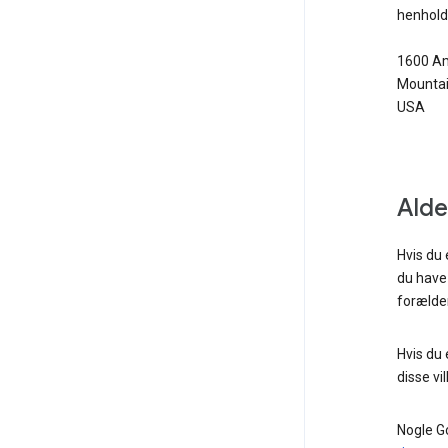
henhold 
1600 Am
Mountai
USA
Alde
Hvis du
du have 
forælde
Hvis du 
disse vi
Nogle Go