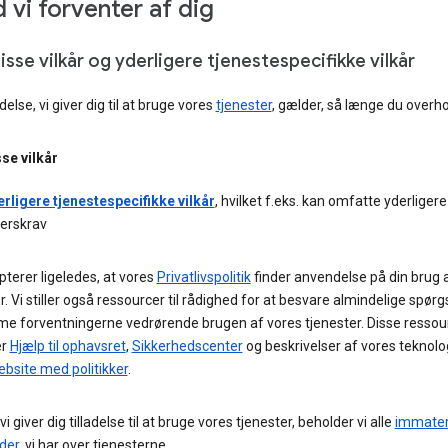
 vi forventer af dig
isse vilkår og yderligere tjenestespecifikke vilkår
delse, vi giver dig til at bruge vores
tjenester
, gælder, så længe du overho
se vilkår
rligere tjenestespecifikke vilkår
, hvilket f.eks. kan omfatte yderligere
derskrav
terer ligeledes, at vores
Privatlivspolitik
finder anvendelse på din brug 
r. Vi stiller også ressourcer til rådighed for at besvare almindelige spør
e forventningerne vedrørende brugen af vores tjenester. Disse ressou
er
Hjælp til ophavsret
,
Sikkerhedscenter
og beskrivelser af vores teknolo
bsite med politikker
.
i giver dig tilladelse til at bruge vores tjenester, beholder vi alle
immateri
der
, vi har over tjenesterne.