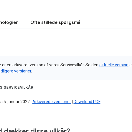
nologier
Ofte stillede spørgsmål
 er en arkiveret version af vores Servicevilkår. Se den
aktuelle version
el
tidligere versioner
.
S SERVICEVILKÅR
ra 5. januar 2022 |
Arkiverede versioner
|
Download PDF
 dækker disse vilkår?