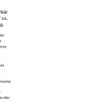
lkår
 os,
g.
 der
e
vores
res
jenester
t
e eller