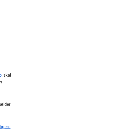
o
, skal
in
gælder
ligere