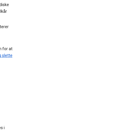
diske
lkår
terer
n for at
 slette
s i