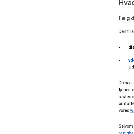
Hvad
Følg d
Den tilla
dis
yde
al
Du accep
tjeneste
afstemm
omfatt
vores
we
Selvom v
rettighe