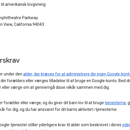
til amerikansk lovgivning
phitheatre Parkway
n View, California 94043
rskrav
 er under den
alder, der kræves for at administrere din egen Google-kont
din forælders eller værges tilladelse til at bruge en Google-konto. Bed d
r eller værge om at gennemgå disse vilkår sammen med dig.
er forælder eller værge, og du giver dit barn lov til at bruge
tjenesterne
, 
lkår for dig, og du har ansvaret for dit barns aktivitet i tjenesterne.
ogle-tjenester stiller yderligere krav til alder som beskrevet i deres
yder