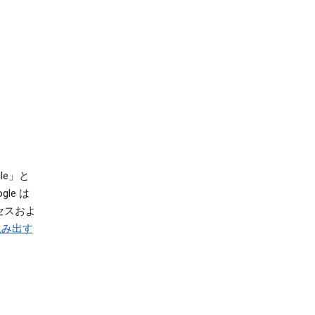
le」と
le は
セスおよ
生み出す