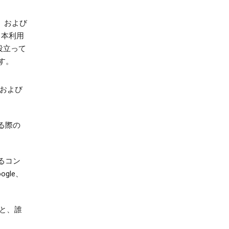
律、および
、本利用
役立って
す。
供および
する際の
かるコン
gle、
と、誰