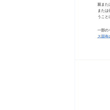
親また
または
うこと
一部の
ス固有