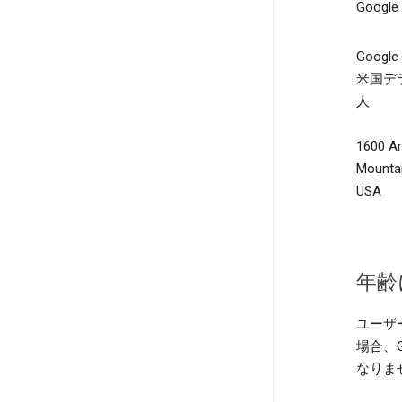
Google
Google
米国デ
人
1600 A
Mountai
USA
年齢
ユーザ
場合、
なりま