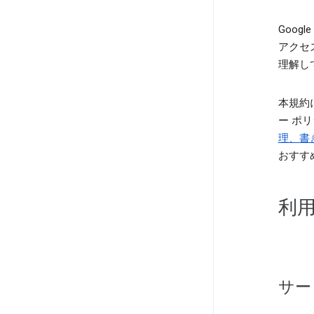
Goog
アクセ
理解し
本規約に
ー ポ
理、書
おすす
利
サー