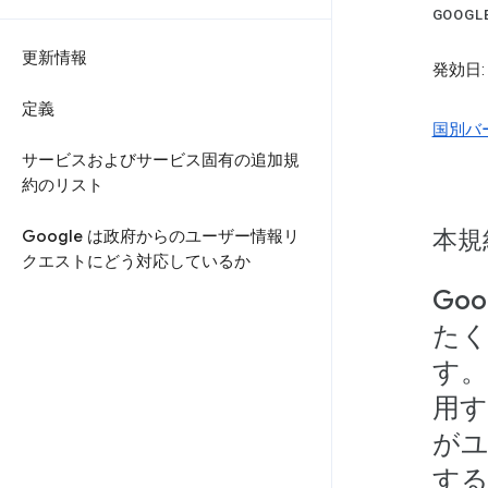
GOOG
更新情報
発効日:
定義
国別バ
サービスおよびサービス固有の追加規
約のリスト
本規
Google は政府からのユーザー情報リ
クエストにどう対応しているか
Go
たく
す。
用す
がユ
する