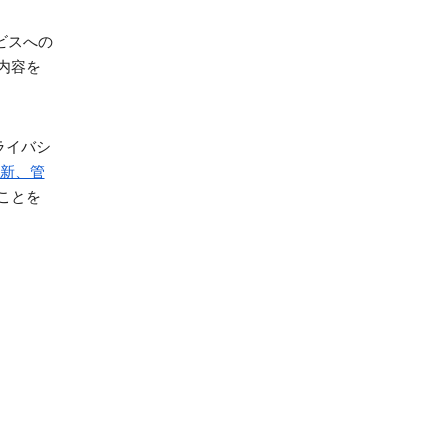
ービスへの
内容を
ライバシ
新、管
ことを