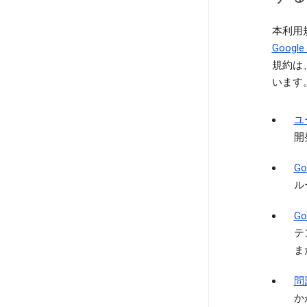
本利用
Goog
規約は
います
ユ
開
G
ル
G
テ
ま
問
か