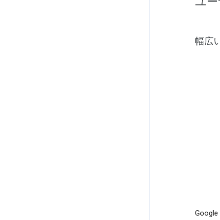
ユー
幅広
Goo