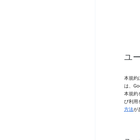
ユー
本規約は
は、Go
本規約を
び利用
方法
が