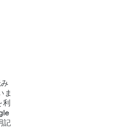
読み
いま
を利
le
明記