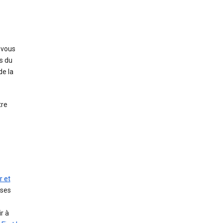
 vous
s du
de la
tre
r et
rses
r à