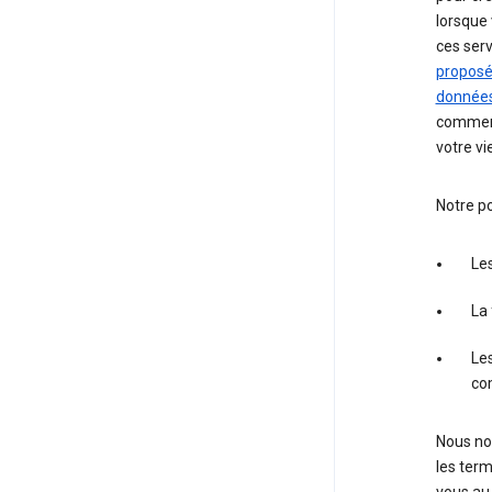
lorsque
ces ser
propos
donnée
comment
votre vi
Notre po
Les
La 
Le
co
Nous nou
les term