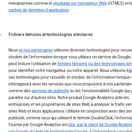
mécanismes comme le
stockage sur navigateur Web
(HTML5) et l
caches de données d’application
.
Fichiers témoins et technologies similaires
Nous
et nos partenaires
utilisons diverses technologies pour recueill
stocker de l'information lorsque vous utilisez un service de Google,
peut inclure l'utilisation de
fichiers témoins ou des technologies sim
pour identifier votre navigateur ou votre appareil. Nous utilisons 
ces technologies pour recueillir et stocker de l'information lorsque
interagissez avec les services que nous proposons à nos partenair
comme des
services de publicité
ou les fonctionnalités Google qui
paraître sur d’autres sites. Notre produit Google Analytics aide les
entreprises et les propriétaires de sites Web à analyser le trafic ver
sites Web et leurs applications. Utilisée en conjonction avec des se
publicité, comme ceux qui utilisent le témoin DoubleClick, l'informa
fournie par Google Analytics est
liée, par le client de Google Analyt
par Google, à l'aide de technologies Google, à l'information concern