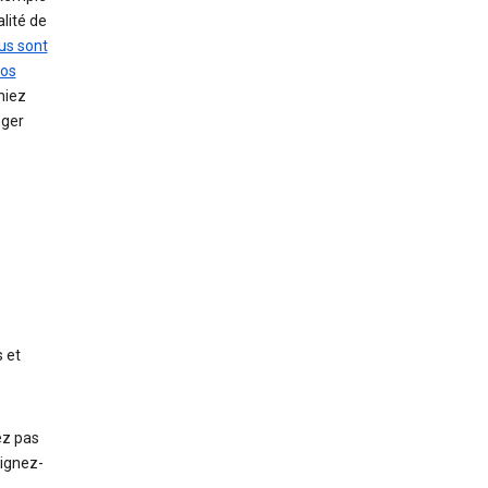
lité de
us sont
vos
niez
éger
 et
ez pas
eignez-