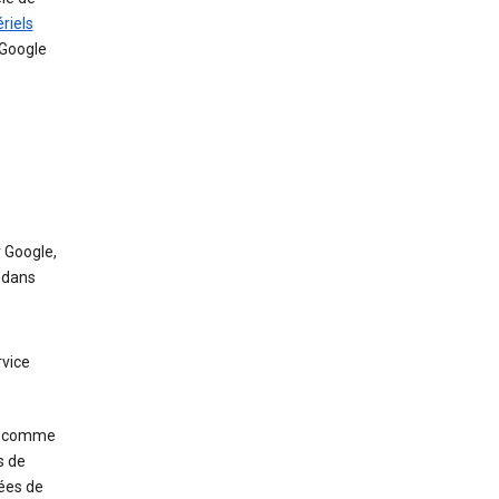
riels
 Google
r Google,
 dans
rvice
s, comme
s de
nées de