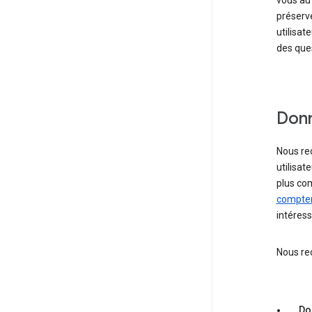
vous au
préserve
utilisat
des ques
Donn
Nous rec
utilisat
plus co
comptent
intéress
Nous rec
Do