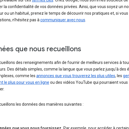
 préalable sur ces
termes clés
. Chez Google, nous sommes soucieux de
r la confidentialité de vos données privées. Ainsi, que vous soyez un no
eur ou un habitué, prenez le temps de découvrir nos pratiques et, si vous
tions, n’hésitez pas à
communiquer avec nous
.
ées que nous recueillons
ueillons des renseignements afin de fournir de meilleurs services à tou
eurs. Des détails simples, comme la langue que vous parlez jusqu'à des
mplexes, comme les
annonces que vous trouverez les plus utiles
, les
gen
 le plus pour vous en ligne
ou des vidéos YouTube qui pourraient vous
er.
ueillons les données des manières suivantes :
nnées que vous nous fournissez.
Par exemple, pour accéder à certain