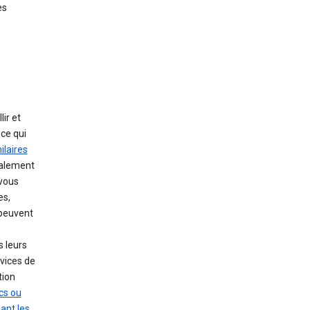
es
ir et
 ce qui
ilaires
également
 vous
es,
 peuvent
s leurs
rvices de
tion
ics ou
ant les