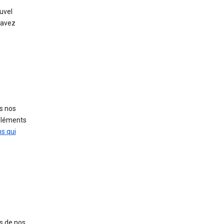
uvel
 avez
s nos
 éléments
s qui
s de nos