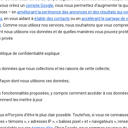
 vous créez un
compte Google
, vous nous permettez d’augmenter la qua
vices – en
améliorant la pertinence des annonces et des résultats qui vo
és
, en vous aidant à
établir des contacts
ou en
accélérant le partage de 
s
. Comme vous utilisez nos services, nous souhaitons que vous compre
 nous utilisons vos données et de quelles manières vous pouvez prot
e privée.
litique de confidentialité explique :
 données que nous collectons et les raisons de cette collecte;
façon dont nous utilisons ces données;
s fonctionnalités proposées, y compris comment accéder à vos données
mment les mettre à jour.
s efforçons d’être le plus clair possible. Toutefois, si vous ne connaiss
es « témoins », « adresses IP », « balises pixel » et « navigateurs », rens