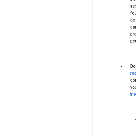
se
fo
de
dan
pr
pe
Do
re
don
vou
in