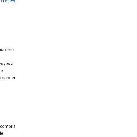
Fi et les
 numéro
voyés à
le
demander
 compris
de