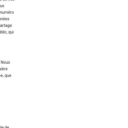
ous
, numéro
onnées
partage
blic, qui
Nous
nière
be, que
le de