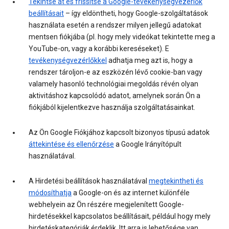
Tekintse át és frissítse a Google-tevékenységvezérlők
beállításait
– így eldöntheti, hogy Google-szolgáltatások
használata esetén a rendszer milyen jellegű adatokat
mentsen fiókjába (pl. hogy mely videókat tekintette meg a
YouTube-on, vagy a korábbi kereséseket). E
tevékenységvezérlőkkel
adhatja meg azt is, hogy a
rendszer tároljon-e az eszközén lévő cookie-ban vagy
valamely hasonló technológiai megoldás révén olyan
aktivitáshoz kapcsolódó adatot, amelynek során Ön a
fiókjából kijelentkezve használja szolgáltatásainkat.
Az Ön Google Fiókjához kapcsolt bizonyos típusú adatok
áttekintése és ellenőrzése
a Google Irányítópult
használatával.
A Hirdetési beállítások használatával
megtekintheti és
módosíthatja
a Google-on és az internet különféle
webhelyein az Ön részére megjelenített Google-
hirdetésekkel kapcsolatos beállításait, például hogy mely
hirdetéskategóriák érdeklik. Itt arra is lehetősége van,