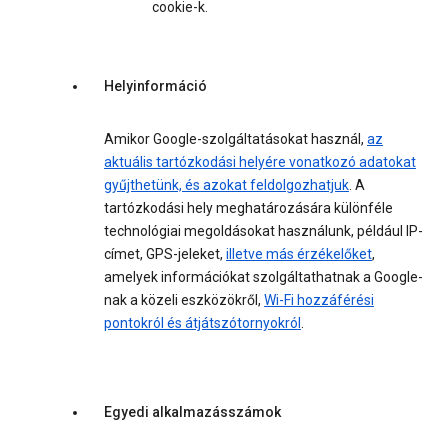
cookie-k.
Helyinformáció
Amikor Google-szolgáltatásokat használ,
az
aktuális tartózkodási helyére vonatkozó adatokat
gyűjthetünk, és azokat feldolgozhatjuk
. A
tartózkodási hely meghatározására különféle
technológiai megoldásokat használunk, például IP-
címet, GPS-jeleket,
illetve más érzékelőket
,
amelyek információkat szolgáltathatnak a Google-
nak a közeli eszközökről,
Wi-Fi hozzáférési
pontokról és átjátszótornyokról
.
Egyedi alkalmazásszámok