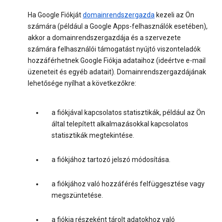
Ha Google Fiókját
domainrendszergazda
kezeli az Ön
számára (például a Google Apps-felhasználók esetében),
akkor a domainrendszergazdája és a szervezete
számára felhasználói támogatást nyújtó viszonteladók
hozzáférhetnek Google Fiókja adataihoz (ideértve e-mail
üzeneteit és egyéb adatait). Domainrendszergazdájának
lehetősége nyílhat a következőkre:
a fiókjával kapcsolatos statisztikák, például az Ön
által telepített alkalmazásokkal kapcsolatos
statisztikák megtekintése.
a fiókjához tartozó jelszó módosítása.
a fiókjához való hozzáférés felfüggesztése vagy
megszüntetése.
a fiókja részeként tárolt adatokhoz való