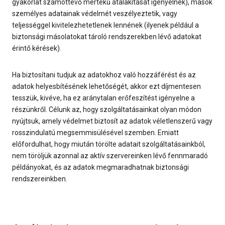
gyakorlat számottevő mértékű átalakítását igényelnék), mások
személyes adatainak védelmét veszélyeztetik, vagy
teljességgel kivitelezhetetlenek lennének (ilyenek például a
biztonsági másolatokat tároló rendszerekben lévő adatokat
érintő kérések).
Ha biztosítani tudjuk az adatokhoz való hozzáférést és az
adatok helyesbítésének lehetőségét, akkor ezt díjmentesen
tesszük, kivéve, ha ez aránytalan erőfeszítést igényelne a
részünkről. Célunk az, hogy szolgáltatásainkat olyan módon
nyújtsuk, amely védelmet biztosít az adatok véletlenszerű vagy
rosszindulatú megsemmisülésével szemben. Emiatt
előfordulhat, hogy miután törölte adatait szolgáltatásainkból,
nem töröljük azonnal az aktív szervereinken lévő fennmaradó
példányokat, és az adatok megmaradhatnak biztonsági
rendszereinkben.