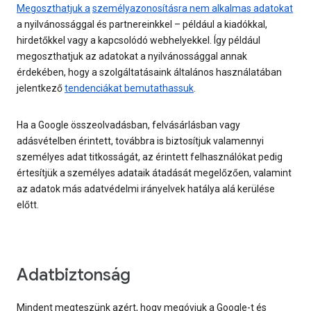
Megoszthatjuk a
személyazonosításra nem alkalmas adatokat
a nyilvánossággal és partnereinkkel – például a kiadókkal,
hirdetőkkel vagy a kapcsolódó webhelyekkel. Így például
megoszthatjuk az adatokat a nyilvánossággal annak
érdekében, hogy a szolgáltatásaink általános használatában
jelentkező
tendenciákat bemutathassuk
.
Ha a Google összeolvadásban, felvásárlásban vagy
adásvételben érintett, továbbra is biztosítjuk valamennyi
személyes adat titkosságát, az érintett felhasználókat pedig
értesítjük a személyes adataik átadását megelőzően, valamint
az adatok más adatvédelmi irányelvek hatálya alá kerülése
előtt.
Adatbiztonság
Mindent megteszünk azért, hogy megóvjuk a Google-t és