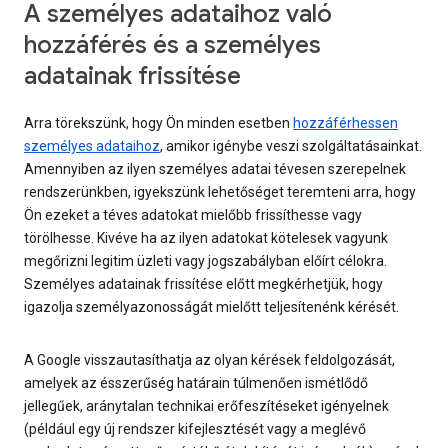
A személyes adataihoz való
hozzáférés és a személyes
adatainak frissítése
Arra törekszünk, hogy Ön minden esetben
hozzáférhessen
személyes adataihoz
, amikor igénybe veszi szolgáltatásainkat.
Amennyiben az ilyen személyes adatai tévesen szerepelnek
rendszerünkben, igyekszünk lehetőséget teremteni arra, hogy
Ön ezeket a téves adatokat mielőbb frissíthesse vagy
törölhesse. Kivéve ha az ilyen adatokat kötelesek vagyunk
megőrizni legitim üzleti vagy jogszabályban előírt célokra.
Személyes adatainak frissítése előtt megkérhetjük, hogy
igazolja személyazonosságát mielőtt teljesítenénk kérését.
A Google visszautasíthatja az olyan kérések feldolgozását,
amelyek az ésszerűség határain túlmenően ismétlődő
jellegűek, aránytalan technikai erőfeszítéseket igényelnek
(például egy új rendszer kifejlesztését vagy a meglévő