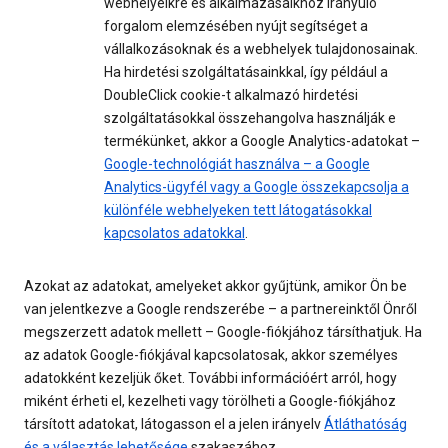
webhelyeikre és alkalmazásaikhoz irányuló
forgalom elemzésében nyújt segítséget a
vállalkozásoknak és a webhelyek tulajdonosainak.
Ha hirdetési szolgáltatásainkkal, így például a
DoubleClick cookie-t alkalmazó hirdetési
szolgáltatásokkal összehangolva használják e
termékünket, akkor a Google Analytics-adatokat –
Google-technológiát használva – a Google
Analytics-ügyfél vagy a Google összekapcsolja a
különféle webhelyeken tett látogatásokkal
kapcsolatos adatokkal
.
Azokat az adatokat, amelyeket akkor gyűjtünk, amikor Ön be
van jelentkezve a Google rendszerébe – a partnereinktől Önről
megszerzett adatok mellett – Google-fiókjához társíthatjuk. Ha
az adatok Google-fiókjával kapcsolatosak, akkor személyes
adatokként kezeljük őket. További információért arról, hogy
miként érheti el, kezelheti vagy törölheti a Google-fiókjához
társított adatokat, látogasson el a jelen irányelv
Átláthatóság
és a választás lehetősége
szakaszához.