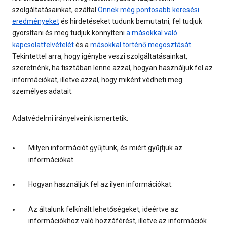
szolgáltatásainkat, ezáltal
Önnek még pontosabb keresési
eredményeket
és hirdetéseket tudunk bemutatni, fel tudjuk
gyorsítani és meg tudjuk könnyíteni
a másokkal való
kapcsolatfelvételét
és a
másokkal történő megosztását
.
Tekintettel arra, hogy igénybe veszi szolgáltatásainkat,
szeretnénk, ha tisztában lenne azzal, hogyan használjuk fel az
információkat, illetve azzal, hogy miként védheti meg
személyes adatait.
Adatvédelmi irányelveink ismertetik:
Milyen információt gyűjtünk, és miért gyűjtjük az
információkat.
Hogyan használjuk fel az ilyen információkat.
Az általunk felkínált lehetőségeket, ideértve az
információkhoz való hozzáférést, illetve az információk