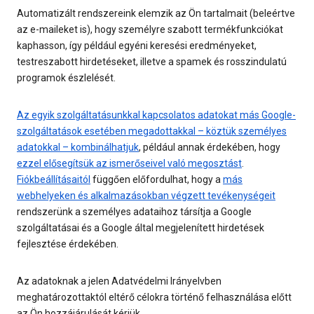
Automatizált rendszereink elemzik az Ön tartalmait (beleértve
az e-maileket is), hogy személyre szabott termékfunkciókat
kaphasson, így például egyéni keresési eredményeket,
testreszabott hirdetéseket, illetve a spamek és rosszindulatú
programok észlelését.
Az egyik szolgáltatásunkkal kapcsolatos adatokat más Google-
szolgáltatások esetében megadottakkal – köztük személyes
adatokkal – kombinálhatjuk
, például annak érdekében, hogy
ezzel elősegítsük az ismerőseivel való megosztást
.
Fiókbeállításaitól
függően előfordulhat, hogy a
más
webhelyeken és alkalmazásokban végzett tevékenységeit
rendszerünk a személyes adataihoz társítja a Google
szolgáltatásai és a Google által megjelenített hirdetések
fejlesztése érdekében.
Az adatoknak a jelen Adatvédelmi Irányelvben
meghatározottaktól eltérő célokra történő felhasználása előtt
az Ön hozzájárulását kérjük.