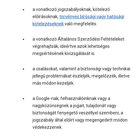
a vonatkozó jogszabályoknak, kötelező
előírásoknak,
törvényes bírósági vagy hatósági
kötelezéseknek
való megfelelés.
a vonatkozó Általános Szerződési Feltételeket
végrehajtsák, ideértve azok lehetséges
megsértésének kivizsgálását is.
a csalásokat, valamint a biztonsági vagy technikai
jellegű problémákat észleljék, megelőzzék, illetve
más módon kezeljék.
a Google-nak, felhasználóinknak vagy a
nagyközönségnek a jogait, tulajdonát vagy
biztonságát fenyegető veszéllyel szembeni, a
jogszabály által előírt vagy megengedett módon
védekezzenek.