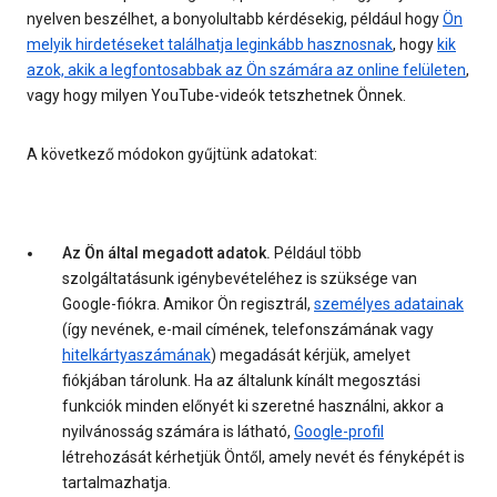
nyelven beszélhet, a bonyolultabb kérdésekig, például hogy
Ön
melyik hirdetéseket találhatja leginkább hasznosnak
, hogy
kik
azok, akik a legfontosabbak az Ön számára az online felületen
,
vagy hogy milyen YouTube-videók tetszhetnek Önnek.
A következő módokon gyűjtünk adatokat:
Az Ön által megadott adatok.
Például több
szolgáltatásunk igénybevételéhez is szüksége van
Google-fiókra. Amikor Ön regisztrál,
személyes adatainak
(így nevének, e-mail címének, telefonszámának vagy
hitelkártyaszámának
) megadását kérjük, amelyet
fiókjában tárolunk. Ha az általunk kínált megosztási
funkciók minden előnyét ki szeretné használni, akkor a
nyilvánosság számára is látható,
Google-profil
létrehozását kérhetjük Öntől, amely nevét és fényképét is
tartalmazhatja.