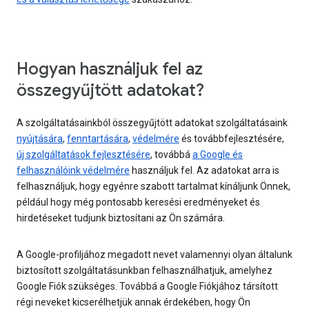
Hogyan használjuk fel az
összegyűjtött adatokat?
A szolgáltatásainkból összegyűjtött adatokat szolgáltatásaink
nyújtására
,
fenntartására
,
védelmére
és továbbfejlesztésére,
új szolgáltatások fejlesztésére
, továbbá
a Google és
felhasználóink védelmére
használjuk fel. Az adatokat arra is
felhasználjuk, hogy egyénre szabott tartalmat kínáljunk Önnek,
például hogy még pontosabb keresési eredményeket és
hirdetéseket tudjunk biztosítani az Ön számára.
A Google-profiljához megadott nevet valamennyi olyan általunk
biztosított szolgáltatásunkban felhasználhatjuk, amelyhez
Google Fiók szükséges. Továbbá a Google Fiókjához társított
régi neveket kicserélhetjük annak érdekében, hogy Ön