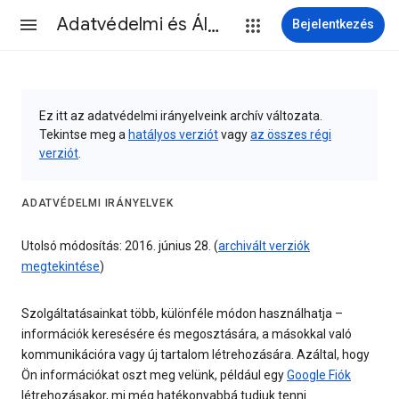
Adatvédelmi és Általános Szerződési Feltételek
Bejelentkezés
Ez itt az adatvédelmi irányelveink archív változata.
Tekintse meg a
hatályos verziót
vagy
az összes régi
verziót
.
ADATVÉDELMI IRÁNYELVEK
Utolsó módosítás: 2016. június 28. (
archivált verziók
megtekintése
)
Szolgáltatásainkat több, különféle módon használhatja –
információk keresésére és megosztására, a másokkal való
kommunikációra vagy új tartalom létrehozására. Azáltal, hogy
Ön információkat oszt meg velünk, például egy
Google Fiók
létrehozásakor, mi még hatékonyabbá tudjuk tenni