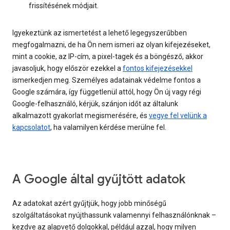
frissítésének módjait.
Igyekeztünk az ismertetést a lehető legegyszerűbben
megfogalmazni, de ha Ön nem ismeri az olyan kifejezéseket,
mint a cookie, az IP-cím, a pixel-tagek és a böngésző, akkor
javasoljuk, hogy először ezekkel a
fontos kifejezésekkel
ismerkedjen meg. Személyes adatainak védelme fontos a
Google számára, így függetlenül attól, hogy Ön új vagy régi
Google-felhasználó, kérjük, szánjon időt az általunk
alkalmazott gyakorlat megismerésére, és
vegye fel velünk a
kapcsolatot
, ha valamilyen kérdése merülne fel.
A Google által gyűjtött adatok
Az adatokat azért gyűjtjük, hogy jobb minőségű
szolgáltatásokat nyújthassunk valamennyi felhasználónknak –
kezdve az alapvető dolgokkal, például azzal, hogy milyen