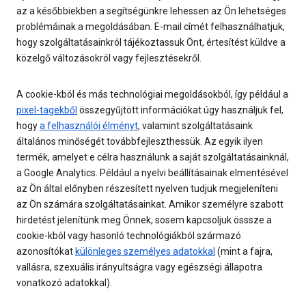
az a későbbiekben a segítségünkre lehessen az Ön lehetséges
problémáinak a megoldásában. E-mail címét felhasználhatjuk,
hogy szolgáltatásainkról tájékoztassuk Önt, értesítést küldve a
közelgő változásokról vagy fejlesztésekről.
A cookie-kból és más technológiai megoldásokból, így például a
pixel-tagekből
összegyűjtött információkat úgy használjuk fel,
hogy
a felhasználói élményt
, valamint szolgáltatásaink
általános minőségét továbbfejleszthessük. Az egyik ilyen
termék, amelyet e célra használunk a saját szolgáltatásainknál,
a Google Analytics. Például a nyelvi beállításainak elmentésével
az Ön által előnyben részesített nyelven tudjuk megjeleníteni
az Ön számára szolgáltatásainkat. Amikor személyre szabott
hirdetést jelenítünk meg Önnek, sosem kapcsoljuk össsze a
cookie-kból vagy hasonló technológiákból származó
azonosítókat
különleges személyes adatokkal
(mint a fajra,
vallásra, szexuális irányultságra vagy egészségi állapotra
vonatkozó adatokkal).