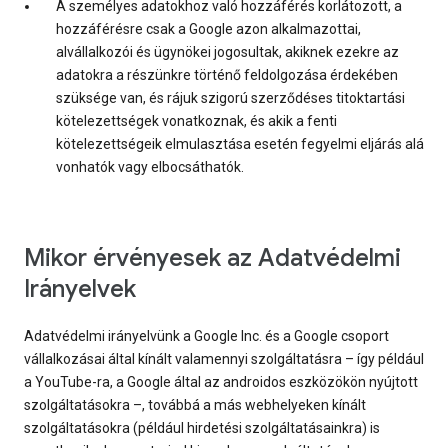
A személyes adatokhoz való hozzáférés korlátozott, a
hozzáférésre csak a Google azon alkalmazottai,
alvállalkozói és ügynökei jogosultak, akiknek ezekre az
adatokra a részünkre történő feldolgozása érdekében
szüksége van, és rájuk szigorú szerződéses titoktartási
kötelezettségek vonatkoznak, és akik a fenti
kötelezettségeik elmulasztása esetén fegyelmi eljárás alá
vonhatók vagy elbocsáthatók.
Mikor érvényesek az Adatvédelmi
Irányelvek
Adatvédelmi irányelvünk a Google Inc. és a Google csoport
vállalkozásai által kínált valamennyi szolgáltatásra – így például
a YouTube-ra, a Google által az androidos eszközökön nyújtott
szolgáltatásokra –, továbbá a más webhelyeken kínált
szolgáltatásokra (például hirdetési szolgáltatásainkra) is