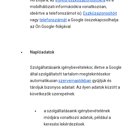
verziójára, az
egyedi eszközazonosítókra
és a
mobilhálózati információkra vonatkozóan,
ideértve a telefonszámot is).
Eszközazonosítóit
vagy
telefonszámát
a Google összekapcsolhatja
az Ön Google-fiókjával.
Naplóadatok
Szolgáltatásaink igénybevételekor, illetve a Google
által szolgáltatott tartalom megtekintésekor
automatikusan
szervernaplókban
gyűjtjük és
tároljuk bizonyos adatait. Az ilyen adatok között a
következők szerepelnek:
a szolgáltatásaink igénybevételének
módjára vonatkozó adatok, például a
keresési lekérdezések.