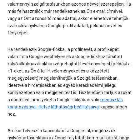
valamennyi szolgáltatásunkban azonos névvel szerepeljen. Ha
más felhasználók már rendelkeznek az Ön e-mail címével,
vagy az Önt azonosító más adattal, akkor elérhetővé tehetjük
számukra nyilvános Google-profil adatait, például nevét és
fényképét.
Ha rendelkezik Google-fiókkal, a profilnevét, a profilképét,
valamint a Google webhelyén és a Google-fiókhoz társított
külső alkalmazásokban végrehajtott tevékenységeit (például a
+1-eket, az Ön által írt véleményeket és a közzétett
megjegyzéseit) megjeleníthetjük a Szolgáltatásainkban,
ideértve a hirdetésekben és egyéb kereskedelmi jellegű
környezetben való megjelenítést is. Tiszteletben tartjuk azokat
a döntéseit, amelyeket a Google-fiókjában való
megosztás
korlátozásával, illetve láthatósági beállításaival
kapcsolatban
hoz.
Amikor felveszi a kapcsolatot a Google-lal, megőrizzük
nyilvántartásunkban az Önnel folytatott kommunikációt, hogy