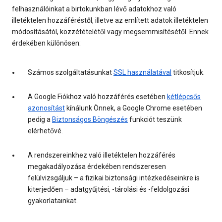
felhasználóinkat a birtokunkban lévő adatokhoz való
illetéktelen hozzáféréstől, illetve az említett adatok illetéktelen
módosításától, közzétételétől vagy megsemmisítésétől. Ennek
érdekében különösen:
Számos szolgáltatásunkat
SSL használatával
titkosítjuk.
A Google Fiókhoz való hozzáférés esetében
kétlépcsős
azonosítást
kínálunk Önnek, a Google Chrome esetében
pedig a
Biztonságos Böngészés
funkciót teszünk
elérhetővé.
A rendszereinkhez való illetéktelen hozzáférés
megakadályozása érdekében rendszeresen
felülvizsgáljuk – a fizikai biztonsági intézkedéseinkre is
kiterjedően – adatgyűjtési, -tárolási és -feldolgozási
gyakorlatainkat.