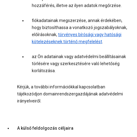
hozzáférés, illetve az ilyen adatok megőrzése.
fiókadatainak megszerzése, annak érdekében,
hogy biztosíthassa a vonatkozó jogszabályoknak,
előírásoknak,
törvényes bírósági vagy hatósági
kötelezéseknek történő megfelelést
.
az Ön adatainak vagy adatvédelmi beállításainak
törlésére vagy szerkesztésére való lehetőség
korlátozása.
Kérjük, a további információkkal kapcsolatban
tájékozódjon domainrendszergazdájának adatvédelmi
irányelveiről.
A külső feldolgozás céljaira