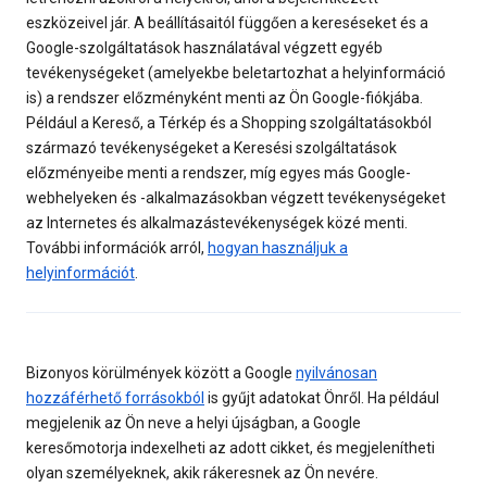
eszközeivel jár. A beállításaitól függően a kereséseket és a
Google-szolgáltatások használatával végzett egyéb
tevékenységeket (amelyekbe beletartozhat a helyinformáció
is) a rendszer előzményként menti az Ön Google-fiókjába.
Például a Kereső, a Térkép és a Shopping szolgáltatásokból
származó tevékenységeket a Keresési szolgáltatások
előzményeibe menti a rendszer, míg egyes más Google-
webhelyeken és -alkalmazásokban végzett tevékenységeket
az Internetes és alkalmazástevékenységek közé menti.
További információk arról,
hogyan használjuk a
helyinformációt
.
Bizonyos körülmények között a Google
nyilvánosan
hozzáférhető forrásokból
is gyűjt adatokat Önről. Ha például
megjelenik az Ön neve a helyi újságban, a Google
keresőmotorja indexelheti az adott cikket, és megjelenítheti
olyan személyeknek, akik rákeresnek az Ön nevére.