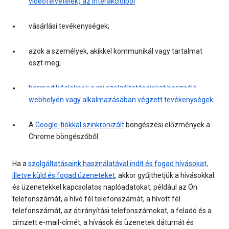
videófelvételek) az interakcióiból
vásárlási tevékenységek;
azok a személyek, akikkel kommunikál vagy tartalmat
oszt meg;
harmadik feleknek a mi szolgáltatásainkat használó
webhelyén vagy alkalmazásában végzett tevékenységek.
A
Google-fiókkal szinkronizált
böngészési előzmények a
Chrome böngészőből
Ha a
szolgáltatásaink használatával indít és fogad hívásokat,
illetve küld és fogad üzeneteket
, akkor gyűjthetjük a hívásokkal
és üzenetekkel kapcsolatos naplóadatokat, például az Ön
telefonszámát, a hívó fél telefonszámát, a hívott fél
telefonszámát, az átirányítási telefonszámokat, a feladó és a
címzett e-mail-címét, a hívások és üzenetek dátumát és