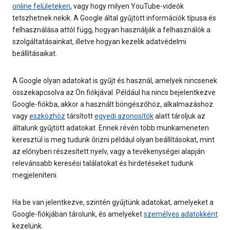
online felületeken
, vagy hogy milyen YouTube-videók
tetszhetnek nekik. A Google által gyűjtött információk típusa és
felhasználása attól függ, hogyan használják a felhasználók a
szolgáltatásainkat, illetve hogyan kezelik adatvédelmi
beállításaikat.
A Google olyan adatokat is gyűjt és használ, amelyek nincsenek
összekapcsolva az Ön fiókjával. Például ha nincs bejelentkezve
Google-fiókba, akkor a használt böngészőhöz, alkalmazáshoz
vagy
eszközhöz
társított
egyedi azonosítók
alatt tároljuk az
általunk gyűjtött adatokat. Ennek révén több munkameneten
keresztül is meg tudunk őrizni például olyan beállításokat, mint
az előnyben részesített nyelv, vagy a tevékenységei alapján
relevánsabb keresési találatokat és hirdetéseket tudunk
megjeleníteni.
Ha be van jelentkezve, szintén gyűjtünk adatokat, amelyeket a
Google-fiókjában tárolunk, és amelyeket
személyes adatokként
kezelünk.