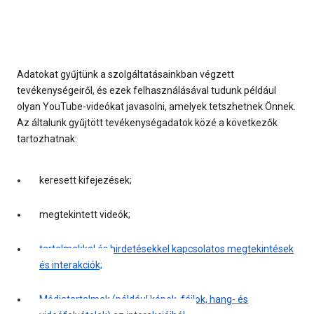
Adatokat gyűjtünk a szolgáltatásainkban végzett
tevékenységeiről, és ezek felhasználásával tudunk például
olyan YouTube-videókat javasolni, amelyek tetszhetnek Önnek.
Az általunk gyűjtött tevékenységadatok közé a következők
tartozhatnak:
keresett kifejezések;
megtekintett videók;
tartalmakkal és hirdetésekkel kapcsolatos megtekintések
és interakciók;
Médiatartalmak (például képek, fájlok, hang- és