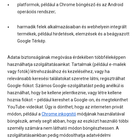
platformok, például a Chrome böngésző és az Android
operációs rendszer;
harmadik felek alkalmazásaiban és webhelyein integrált
termékek, például hirdetések, elemzések és a beágyazott
Google Térkép.
Adatai biztonságának megóvása érdekében többféleképpen
használhatja szolgáltatásainkat. Tartalmak (például e-mailek
vagy fotók) létrehozásához és kezeléséhez, vagy ha
relevánsabb keresési találatokat szeretne látni, regisztrálhat
Google-fiókot. Számos Google-szolgáltatást pedig anélkül is
használhat, hogy be kellene jelentkeznie, vagy létre kellene
hoznia fiókot – például kereshet a Google-on, és megtekinthet
YouTube-videókat. Úgy is dönthet, hogy az interneten privát
módon, például a
Chrome inkognitó
módjának használatával
böngészik, amely segít abban, hogy az eszközt használó többi
személy számára nem látható módon böngészhessen. A
szolgáltatásainkban pedig módosíthatja adatvédelmi