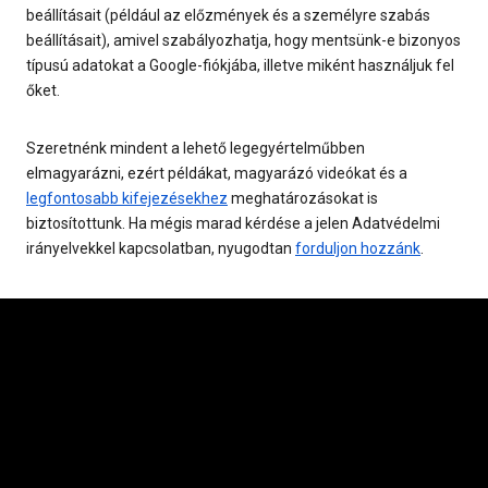
beállításait (például az előzmények és a személyre szabás
beállításait), amivel szabályozhatja, hogy mentsünk-e bizonyos
típusú adatokat a Google-fiókjába, illetve miként használjuk fel
őket.
Szeretnénk mindent a lehető legegyértelműbben
elmagyarázni, ezért példákat, magyarázó videókat és a
legfontosabb kifejezésekhez
meghatározásokat is
biztosítottunk. Ha mégis marad kérdése a jelen Adatvédelmi
irányelvekkel kapcsolatban, nyugodtan
forduljon hozzánk
.