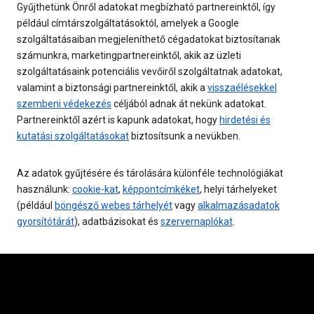
Gyűjthetünk Önről adatokat megbízható partnereinktől, így
például címtárszolgáltatásoktól, amelyek a Google
szolgáltatásaiban megjeleníthető cégadatokat biztosítanak
számunkra, marketingpartnereinktől, akik az üzleti
szolgáltatásaink potenciális vevőiről szolgáltatnak adatokat,
valamint a biztonsági partnereinktől, akik a
visszaélésekkel
szembeni védekezés
céljából adnak át nekünk adatokat.
Partnereinktől azért is kapunk adatokat, hogy
hirdetési és
kutatási szolgáltatásokat
biztosítsunk a nevükben.
Az adatok gyűjtésére és tárolására különféle technológiákat
használunk:
cookie-kat
,
képpontcímkéket
, helyi tárhelyeket
(például
böngésző webes tárhelyét
vagy
alkalmazásadatok
gyorsítótárát
), adatbázisokat és
szervernaplókat
.