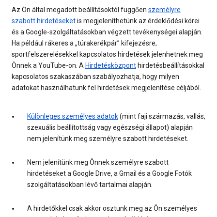
Az Ön által megadott beállításoktól függően
személyre
szabott hirdetéseket
is megjeleníthetünk az érdeklődési körei
és a Google-szolgáltatásokban végzett tevékenységei alapján.
Ha például rákeres a „túrakerékpár” kifejezésre,
sportfelszerelésekkel kapcsolatos hirdetések jelenhetnek meg
Önnek a YouTube-on. A
Hirdetésközpont
hirdetésbeállításokkal
kapcsolatos szakaszában szabályozhatja, hogy milyen
adatokat használhatunk fel hirdetések megjelenítése céljából.
Különleges személyes adatok
(mint faji származás, vallás,
szexuális beállítottság vagy egészségi állapot) alapján
nem jelenítünk meg személyre szabott hirdetéseket.
Nem jelenítünk meg Önnek személyre szabott
hirdetéseket a Google Drive, a Gmail és a Google Fotók
szolgáltatásokban lévő tartalmai alapján.
A hirdetőkkel csak akkor osztunk meg az Ön személyes