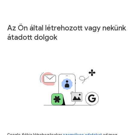
Az Ön által létrehozott vagy nekünk
átadott dolgok
Google-fiókja létrehozásakor
személyes adatokat
ad meg