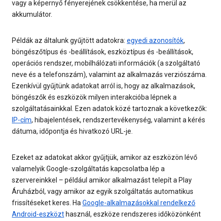
vagy a képernyő fényerejének csökkentése, ha merül az
akkumulátor.
Példák az általunk gyűjtött adatokra:
egyedi azonosítók
,
böngészőtípus és -beállítások, eszköztípus és -beállítások,
operációs rendszer, mobilhálózati információk (a szolgáltató
neve és a telefonszám), valamint az alkalmazás verziószáma.
Ezenkívül gyűjtünk adatokat arról is, hogy az alkalmazások,
böngészők és eszközök milyen interakcióba lépnek a
szolgáltatásainkkal. Ezen adatok közé tartoznak a következők:
IP-cím
, hibajelentések, rendszertevékenység, valamint a kérés
dátuma, időpontja és hivatkozó URL-je.
Ezeket az adatokat akkor gyűjtjük, amikor az eszközön lévő
valamelyik Google-szolgáltatás kapcsolatba lép a
szervereinkkel – például amikor alkalmazást telepít a Play
Áruházból, vagy amikor az egyik szolgáltatás automatikus
frissítéseket keres. Ha
Google-alkalmazásokkal rendelkező
Android-eszközt
használ, eszköze rendszeres időközönként