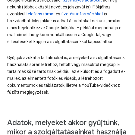
nekünk (többek között nevét és jelszavát is). Fiókjához
ezenkívül
telefonszámot
és
fizetési információkat
is
hozzáadhat. Még akkor is adhat át adatokat nekünk, amikor
nincs bejelentkezve Google-fiókjába – például megadhatja e-
mail-címét, hogy kommunikálhasson a Google-lal, vagy
értesítéseket kapjon a szolgáltatásainkkal kapcsolatban.
Gyűjtjük azokat a tartalmakat is, amelyeket a szolgáltatásaink
használata során létrehoz, feltölt vagy másoktól megkap. E
tartalmak közé tartoznak például az elküldött és a fogadott e-
mailek, az elmentett fotók és videók, a létrehozott
dokumentumok és táblázatok, illetve a YouTube-videókhoz
fűzött megjegyzések.
Adatok, melyeket akkor gyűjtünk,
mikor a szolgáltatásainkat használja