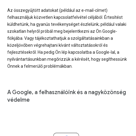
Az összegyűjtött adatokat (például az e-mail-címet)
felhasználjuk közvetlen kapcsolatfelvétel céljából. Értesítést
küldhetünk, ha gyanús tevékenységet észlelünk; például valaki
szokatlan helyről próbál meg bejelentkezni az Ön Google-
fiókjába. Vagy tájékoztathatjuk a szolgáltatásainkban a
közeljövőben végrehajtani kívánt változtatásokról és
fejlesztésekről. Ha pedig Ön lép kapcsolatba a Google-lal, a
nyilvántartásunkban megőrizzük a kérését, hogy segíthessünk
Önnek a felmerülő problémákban.
A Google, a felhasználóink és a nagyközönség
védelme