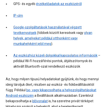
GPS- és egyéb
érzékelőadatok az eszközéről
IP-cím
Google-szolgáltatások használatával végzett
tevékenységek
(többek között keresések vagy
olyan
helyek, amelyeket például otthonként vagy
munkahelyként jelöl meg
).
Az eszközhöz közeli dolgokkal kapcsolatos információk
–
például Wi-Fi hozzáférési pontok, átjátszótornyok és
aktivált Bluetooth-szal rendelkező eszközök
Az, hogy milyen típusú helyadatokat gyűjtünk, és hogy mennyi
ideig tároljuk őket, részben az eszköz- és fiókbeállításoktól
függ. Például
be- vagy kikapcsolhatja a helyszolgáltatásokat
Android-eszközén
a Beállítások alkalmazásban. Ezenkívül
bekapcsolhatja a
Idővonalat
is, ha szeretne privát térképet
létrehozni azokról a helyekről, ahol a bejelentkezett