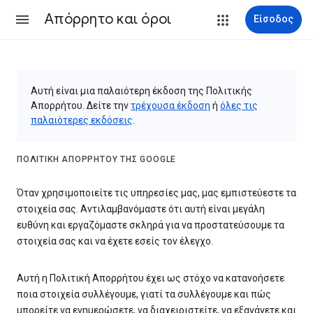
Απόρρητο και όροι
Είσοδος
Αυτή είναι μια παλαιότερη έκδοση της Πολιτικής
Απορρήτου. Δείτε την
τρέχουσα έκδοση
ή
όλες τις
παλαιότερες εκδόσεις
.
ΠΟΛΙΤΙΚΉ ΑΠΟΡΡΉΤΟΥ ΤΗΣ GOOGLE
Όταν χρησιμοποιείτε τις υπηρεσίες μας, μας εμπιστεύεστε τα
στοιχεία σας. Αντιλαμβανόμαστε ότι αυτή είναι μεγάλη
ευθύνη και εργαζόμαστε σκληρά για να προστατεύσουμε τα
στοιχεία σας και να έχετε εσείς τον έλεγχο.
Αυτή η Πολιτική Απορρήτου έχει ως στόχο να κατανοήσετε
ποια στοιχεία συλλέγουμε, γιατί τα συλλέγουμε και πώς
μπορείτε να ενημερώσετε, να διαχειριστείτε, να εξαγάγετε και