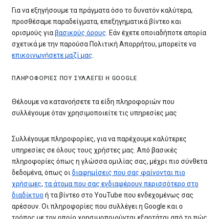
Για να εξηγήσουμε τα πράγματα όσο το δυνατόν καλύτερα,
προσθέσαμε παραδείγματα, επεξηγηματικά βίντεο και
ορισμούς για
βασικούς όρους
. Εάν έχετε οποιαδήποτε απορία
σχετικά με την παρούσα Πολιτική Απορρήτου, μπορείτε να
επικοινωνήσετε μαζί μας
.
ΠΛΗΡΟΦΟΡΊΕΣ ΠΟΥ ΣΥΛΛΈΓΕΙ Η GOOGLE
Θέλουμε να κατανοήσετε τα είδη πληροφοριών που
συλλέγουμε όταν χρησιμοποιείτε τις υπηρεσίες μας
Συλλέγουμε πληροφορίες, για να παρέχουμε καλύτερες
υπηρεσίες σε όλους τους χρήστες μας. Από βασικές
πληροφορίες όπως η γλώσσα ομιλίας σας, μέχρι πιο σύνθετα
δεδομένα, όπως οι
διαφημίσεις που σας φαίνονται πιο
χρήσιμες
,
τα άτομα που σας ενδιαφέρουν περισσότερο στο
διαδίκτυο
ή τα βίντεο στο YouTube που ενδεχομένως σας
αρέσουν. Οι πληροφορίες που συλλέγει η Google και ο
τρόπος με τον οποίο χρησιμοποιούνται εξαρτάται από το πώς