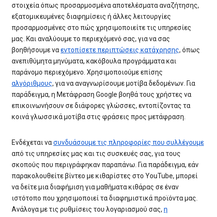
στοιχεία όπως προσαρμοσμένα αποτελέσματα αναζήτησης,
εξατομικευμένες διαφημίσεις ή άλλες λειτουργίες
προσαρμοσμένες στο πώς χρησιμοποιείτε τις υπηρεσίες
μας. Και αναλύουμε το περιεχόμενό σας, για να σας
βοηθήσουμε να
εντοπίσετε περιπτώσεις κατάχρησης
, όπως
ανεπιθύμητα μηνύματα, κακόβουλα προγράμματα και
παράνομο περιεχόμενο. Χρησιμοποιούμε επίσης
αλγόριθμους
, για να αναγνωρίσουμε μοτίβα δεδομένων. Για
παράδειγμα, η Μετάφραση Google βοηθά τους χρήστες να
επικοινωνήσουν σε διάφορες γλώσσες, εντοπίζοντας τα
κοινά γλωσσικά μοτίβα στις φράσεις προς μετάφραση.
Ενδέχεται να
συνδυάσουμε τις πληροφορίες που συλλέγουμε
από τις υπηρεσίες μας και τις συσκευές σας, για τους
σκοπούς που περιγράφηκαν παραπάνω. Για παράδειγμα, εάν
παρακολουθείτε βίντεο με κιθαρίστες στο YouTube, μπορεί
να δείτε μια διαφήμιση για μαθήματα κιθάρας σε έναν
ιστότοπο που χρησιμοποιεί τα διαφημιστικά προϊόντα μας.
Ανάλογα με τις ρυθμίσεις του λογαριασμού σας,
η