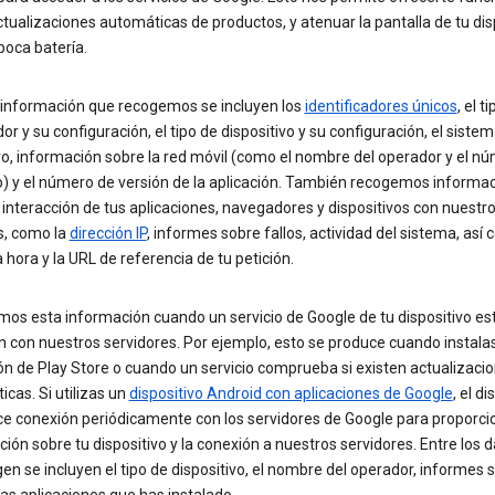
ualizaciones automáticas de productos, y atenuar la pantalla de tu dis
 poca batería.
a información que recogemos se incluyen los
identificadores únicos
, el t
r y su configuración, el tipo de dispositivo y su configuración, el siste
o, información sobre la red móvil (como el nombre del operador y el n
o) y el número de versión de la aplicación. También recogemos informa
 interacción de tus aplicaciones, navegadores y dispositivos con nuestr
s, como la
dirección IP
, informes sobre fallos, actividad del sistema, así 
a hora y la URL de referencia de tu petición.
os esta información cuando un servicio de Google de tu dispositivo es
n con nuestros servidores. Por ejemplo, esto se produce cuando instala
ón de Play Store o cuando un servicio comprueba si existen actualizaci
cas. Si utilizas un
dispositivo Android con aplicaciones de Google
, el di
ce conexión periódicamente con los servidores de Google para proporci
ión sobre tu dispositivo y la conexión a nuestros servidores. Entre los 
en se incluyen el tipo de dispositivo, el nombre del operador, informes 