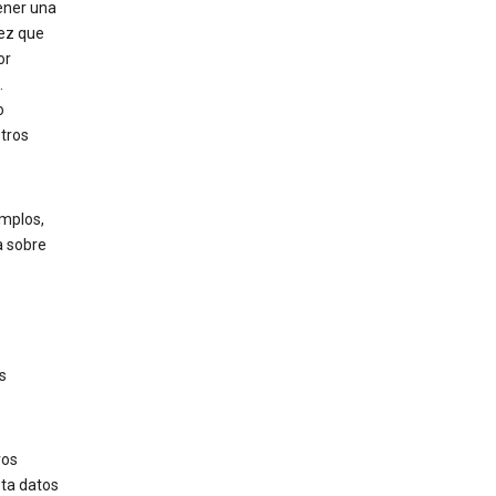
ener una
vez que
or
.
o
tros
mplos,
a sobre
s
ros
sta datos