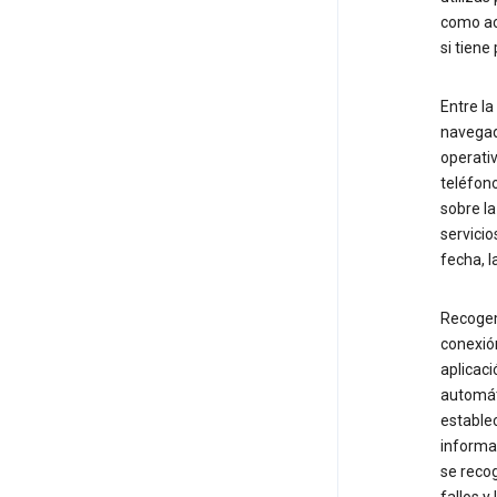
como act
si tiene
Entre l
navegado
operativ
teléfon
sobre la
servicio
fecha, l
Recogem
conexió
aplicaci
automáti
estable
informac
se recog