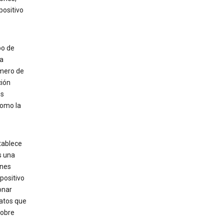
positivo
ipo de
ma
úmero de
ción
os
como la
tablece
s una
ones
spositivo
onar
datos que
sobre