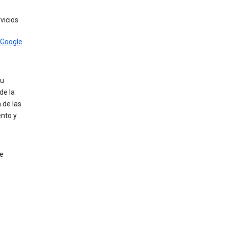
vicios
 Google
tu
de la
 de las
ento y
de