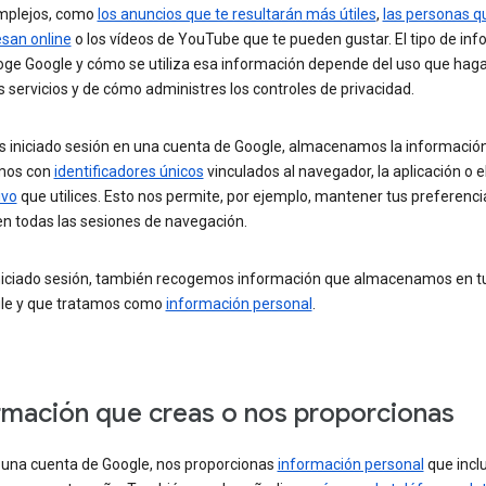
mplejos, como
los anuncios que te resultarán más útiles
,
las personas 
esan online
o los vídeos de YouTube que te pueden gustar. El tipo de in
oge Google y cómo se utiliza esa información depende del uso que hag
 servicios y de cómo administres los controles de privacidad.
as iniciado sesión en una cuenta de Google, almacenamos la informació
mos con
identificadores únicos
vinculados al navegador, la aplicación o e
ivo
que utilices. Esto nos permite, por ejemplo, mantener tus preferenci
en todas las sesiones de navegación.
iniciado sesión, también recogemos información que almacenamos en t
le y que tratamos como
información personal
.
rmación que creas o nos proporcionas
r una cuenta de Google, nos proporcionas
información personal
que incl