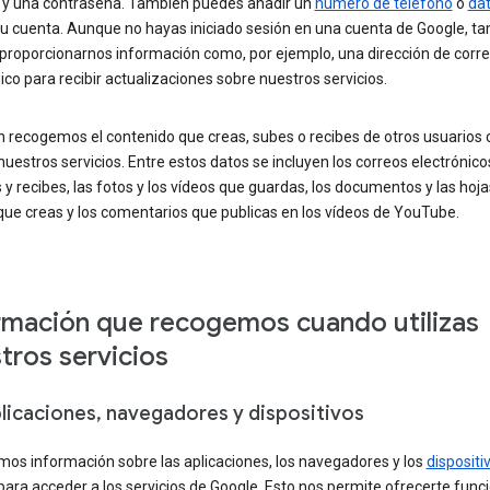
y una contraseña. También puedes añadir un
número de teléfono
o
da
tu cuenta. Aunque no hayas iniciado sesión en una cuenta de Google, t
proporcionarnos información como, por ejemplo, una dirección de corr
ico para recibir actualizaciones sobre nuestros servicios.
 recogemos el contenido que creas, subes o recibes de otros usuarios
 nuestros servicios. Entre estos datos se incluyen los correos electrónic
 y recibes, las fotos y los vídeos que guardas, los documentos y las hoja
que creas y los comentarios que publicas en los vídeos de YouTube.
rmación que recogemos cuando utilizas
tros servicios
plicaciones, navegadores y dispositivos
os información sobre las aplicaciones, los navegadores y los
dispositi
 para acceder a los servicios de Google. Esto nos permite ofrecerte func