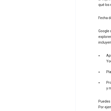
qué los 
Fecha d
Google d
exploren
incluyen
Apl
Yo
Pl
Pro
y 
Puedes u
Por ejem