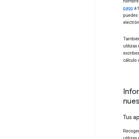
nombre 
pago
a 
puedes 
electrón
También
utilizas
escribes
cálculo 
Info
nues
Tus a
Recogem
utilizas