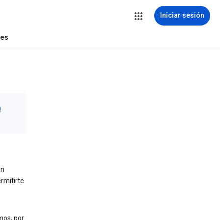
Iniciar sesión
tes
n
an
rmitirte
mos, por