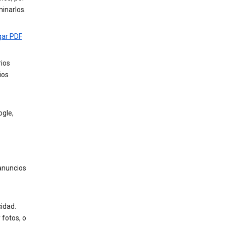
inarlos.
gar PDF
rios
ios
ogle,
 anuncios
cidad.
 fotos, o