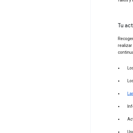
fallos y
Tu act
Recogem
realiza
continu
Lo
Lo
Las
Inf
Ac
Us