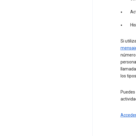
Act
Hi
Si utili
mensaj
número d
persona 
llamadas
los tipo
Puedes 
activida
Acceder