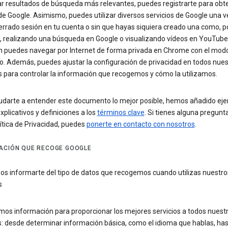
ar resultados de búsqueda más relevantes, puedes registrarte para obt
e Google. Asimismo, puedes utilizar diversos servicios de Google una 
errado sesión en tu cuenta o sin que hayas siquiera creado una como, p
, realizando una búsqueda en Google o visualizando vídeos en YouTube
 puedes navegar por Internet de forma privada en Chrome con el mod
o. Además, puedes ajustar la configuración de privacidad en todos nues
s para controlar la información que recogemos y cómo la utilizamos.
udarte a entender este documento lo mejor posible, hemos añadido eje
xplicativos y definiciones a los
términos clave
. Si tienes alguna pregunt
ítica de Privacidad, puedes
ponerte en contacto con nosotros
.
ACIÓN QUE RECOGE GOOGLE
s informarte del tipo de datos que recogemos cuando utilizas nuestro
s
os información para proporcionar los mejores servicios a todos nuest
s: desde determinar información básica, como el idioma que hablas, ha