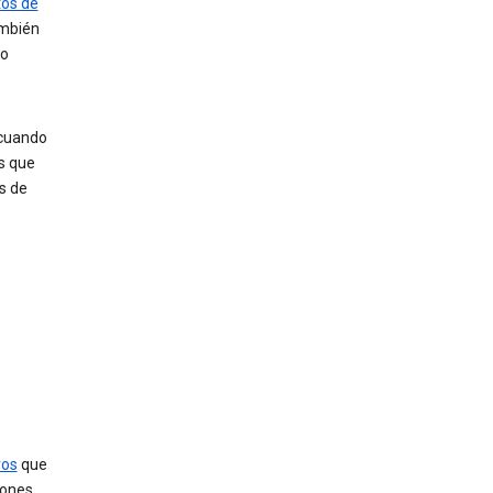
tos de
ambién
eo
 cuando
os que
s de
vos
que
iones,