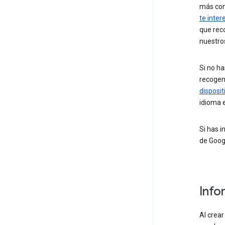
más co
te inter
que rec
nuestros
Si no h
recoge
disposit
idioma 
Si has 
de Goog
Info
Al crea