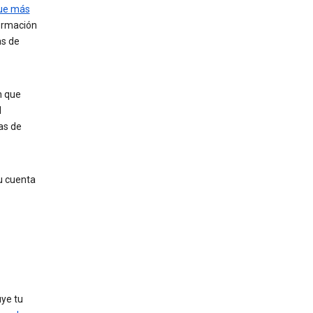
que más
formación
as de
n que
l
as de
u cuenta
uye tu