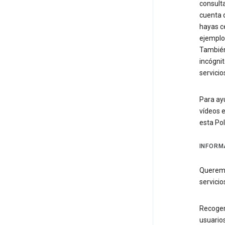
consult
cuenta d
hayas c
ejemplo
También
incógnit
servicio
Para ay
vídeos e
esta Pol
INFORM
Queremo
servicio
Recogem
usuario