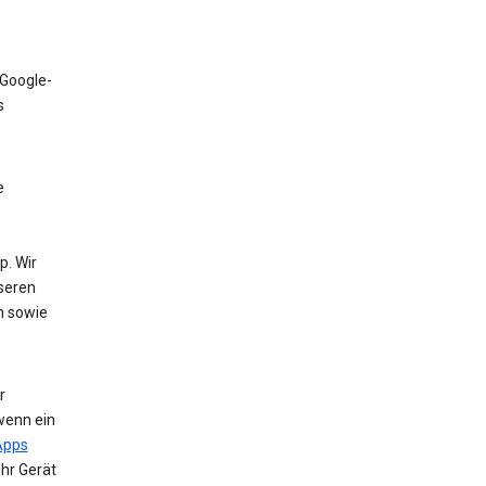
 Google-
s
e
. Wir
nseren
n sowie
r
wenn ein
Apps
Ihr Gerät