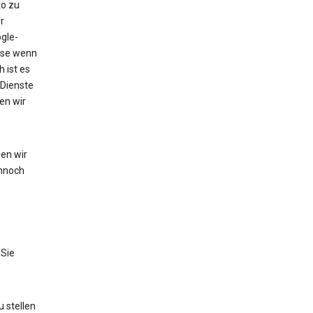
to zu
r
gle-
eise wenn
 ist es
 Dienste
en wir
en wir
nnoch
 Sie
 stellen