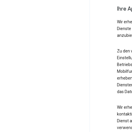
Ihre 
Wir erh
Dienste
anzubie
Zu den 
Einstell
Betrieb
Mobilfu
erheben
Diensten
das Dat
Wir erh
kontakti
Dienst 
verwende