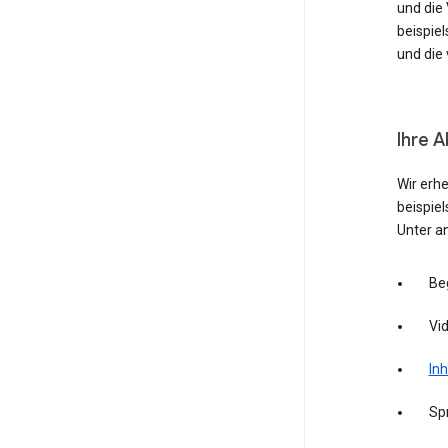
und die
beispie
und die 
Ihre A
Wir erh
beispie
Unter a
Be
Vid
Inh
Sp