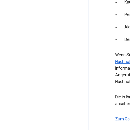
Kau
Pe
Akt
De
Wenn Si
Nachric
Informa
Angeruf
Nachric
Die in I
ansehen
Zum Go