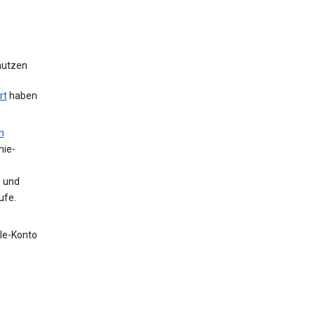
 nutzen
rt
haben
m
nie-
n und
ufe.
gle-Konto