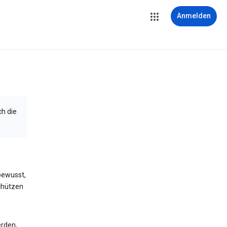
Anmelden
ch die
bewusst,
schützen
erden,