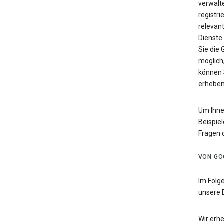
verwalte
registri
relevan
Dienste
Sie die
möglich,
können 
erheben
Um Ihne
Beispiel
Fragen 
VON GO
Im Folg
unsere 
Wir erh