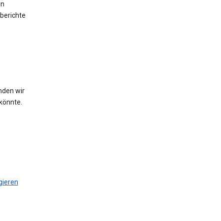
en
berichte
nden wir
könnte.
gieren