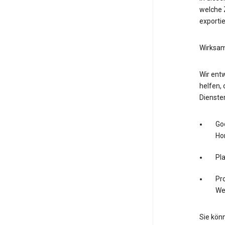
welche Z
exporti
Wirksam
Wir entw
helfen, 
Dienste
Go
Ho
Pl
Pro
We
Sie könn