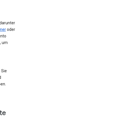
 darunter
mer
oder
onto
e, um
 Sie
d
ben.
te