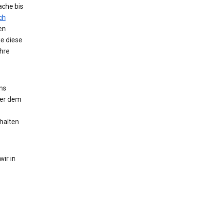
ache bis
ch
en
ie diese
hre
ns
der dem
halten
ir in