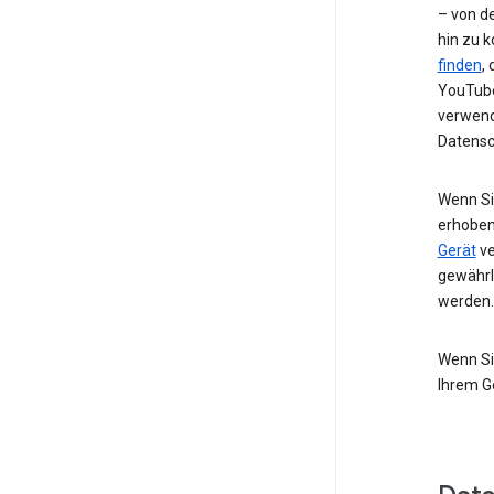
– von de
hin zu 
finden
,
YouTube
verwend
Datensc
Wenn Si
erhoben
Gerät
ve
gewährl
werden.
Wenn Si
Ihrem G