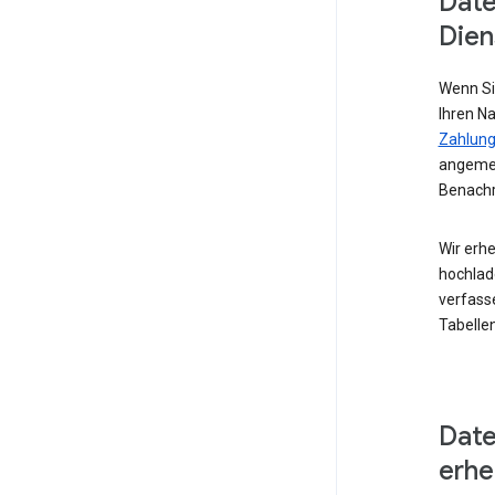
Date
Dien
Wenn Si
Ihren N
Zahlung
angemel
Benachr
Wir erhe
hochlad
verfass
Tabellen
Date
erh