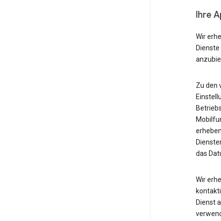
Ihre 
Wir erh
Dienste
anzubie
Zu den 
Einstell
Betrieb
Mobilfu
erheben
Diensten
das Dat
Wir erh
kontakti
Dienst 
verwende