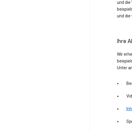
und die
beispie
und die 
Ihre A
Wir erh
beispie
Unter a
Be
Vid
Inh
Sp