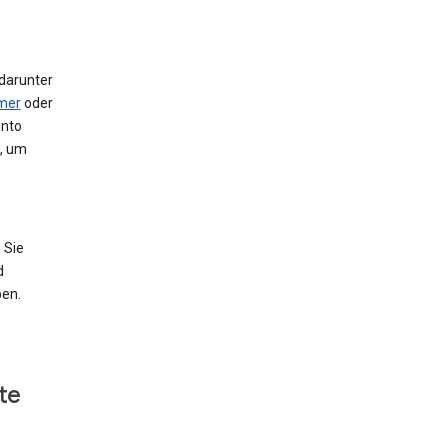
 darunter
mer
oder
onto
e, um
 Sie
d
ben.
te