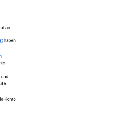
 nutzen
rt
haben
m
nie-
n und
ufe.
gle-Konto