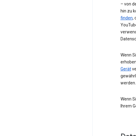
– von de
hin zu 
finden
,
YouTube
verwend
Datensc
Wenn Si
erhoben
Gerät
ve
gewährl
werden.
Wenn Si
Ihrem G