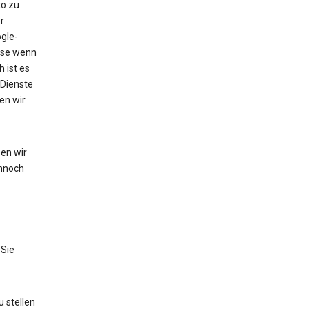
to zu
r
gle-
eise wenn
 ist es
 Dienste
en wir
en wir
nnoch
 Sie
 stellen