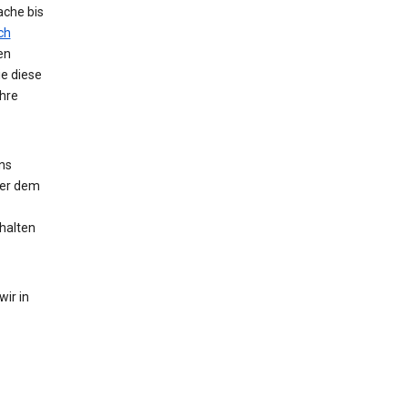
ache bis
ch
en
ie diese
hre
ns
der dem
halten
ir in