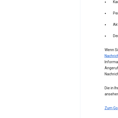
Kau
Pe
Akt
De
Wenn Si
Nachric
Informa
Angeruf
Nachric
Die in I
ansehen
Zum Go