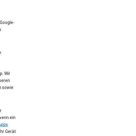
 Google-
s
e
. Wir
nseren
n sowie
r
wenn ein
Apps
Ihr Gerät