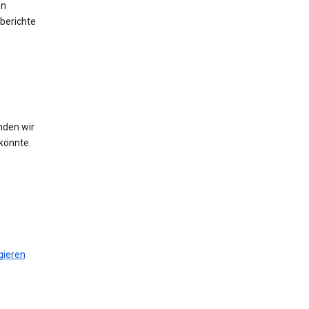
en
berichte
nden wir
könnte.
gieren