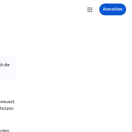
Anmelden
ch die
bewusst,
schützen
erden,