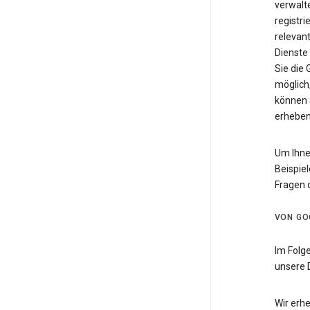
verwalte
registri
relevan
Dienste
Sie die
möglich,
können 
erheben
Um Ihne
Beispiel
Fragen 
VON GO
Im Folg
unsere 
Wir erh