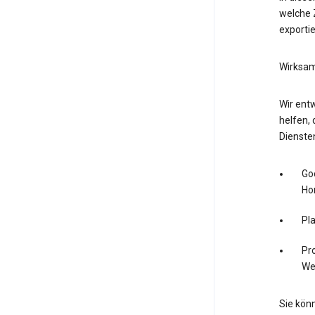
welche Z
exporti
Wirksam
Wir entw
helfen, 
Dienste
Go
Ho
Pl
Pro
We
Sie könn