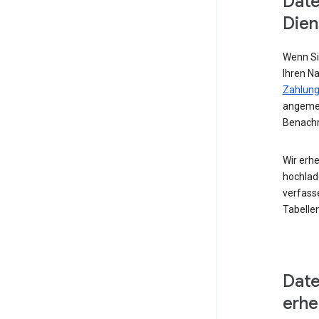
Date
Dien
Wenn Si
Ihren N
Zahlung
angemel
Benachr
Wir erhe
hochlad
verfass
Tabellen
Date
erh