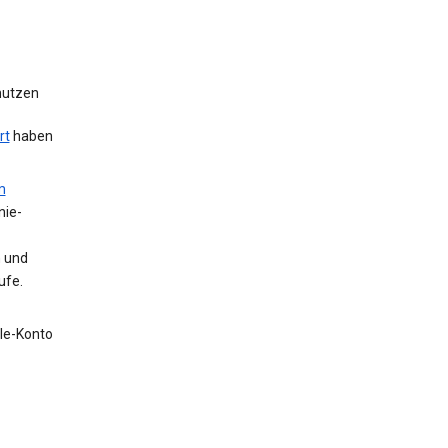
 nutzen
rt
haben
m
nie-
n und
ufe.
gle-Konto