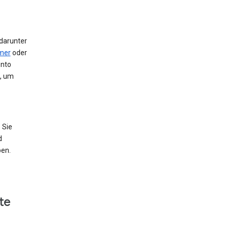
 darunter
mer
oder
onto
e, um
 Sie
d
ben.
te