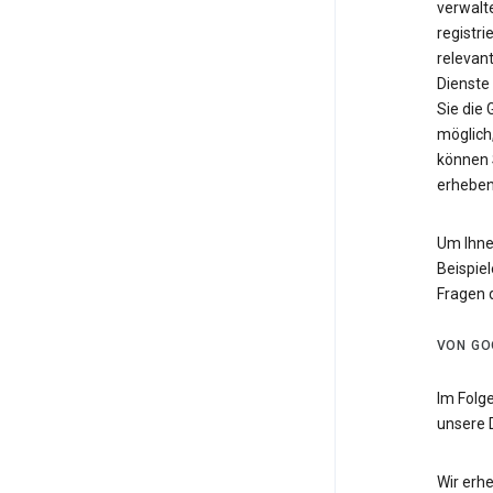
verwalte
registri
relevan
Dienste
Sie die
möglich,
können 
erheben
Um Ihne
Beispiel
Fragen 
VON GO
Im Folg
unsere 
Wir erh