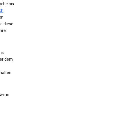
ache bis
ch
en
ie diese
hre
ns
der dem
halten
ir in