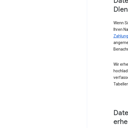
Date
Dien
Wenn Si
Ihren N
Zahlung
angemel
Benachr
Wir erhe
hochlad
verfass
Tabellen
Date
erh