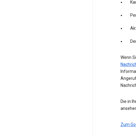
Kau
Pe
Akt
De
Wenn Si
Nachric
Informa
Angeruf
Nachric
Die in I
ansehen
Zum Go