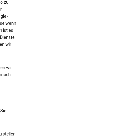
to zu
r
gle-
eise wenn
 ist es
 Dienste
en wir
en wir
nnoch
 Sie
 stellen