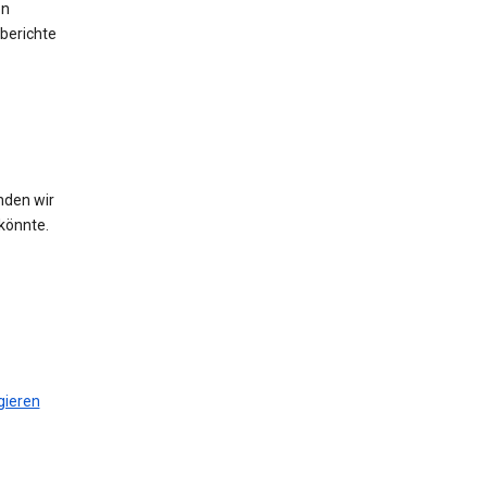
en
berichte
nden wir
könnte.
gieren