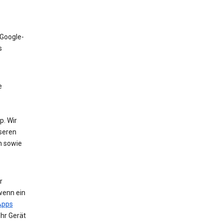
 Google-
s
e
. Wir
nseren
n sowie
r
wenn ein
Apps
Ihr Gerät