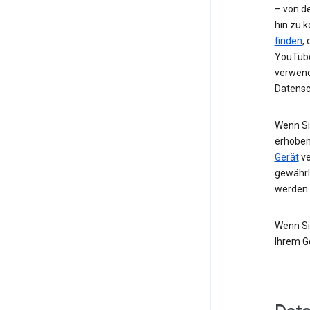
– von de
hin zu 
finden
,
YouTube
verwend
Datensc
Wenn Si
erhoben
Gerät
ve
gewährl
werden.
Wenn Si
Ihrem G