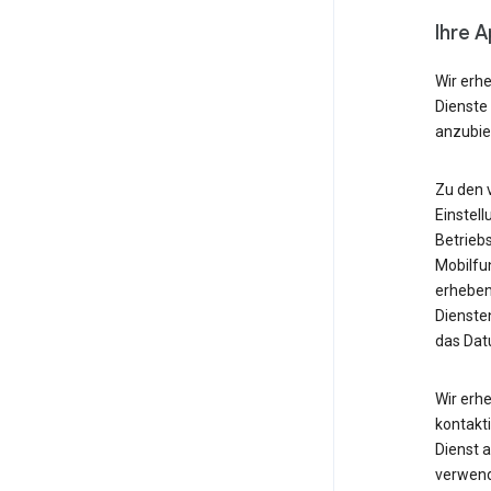
Ihre 
Wir erh
Dienste
anzubie
Zu den 
Einstell
Betrieb
Mobilfu
erheben
Diensten
das Dat
Wir erh
kontakti
Dienst 
verwende