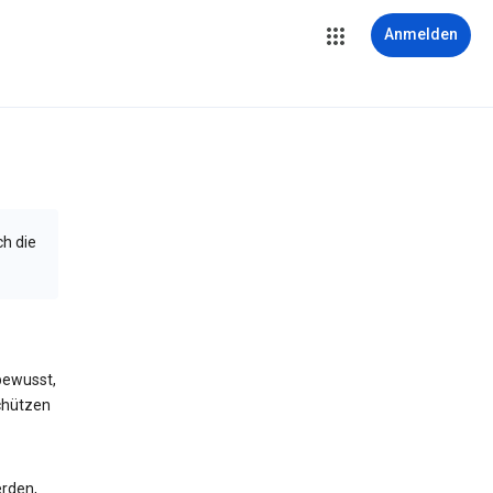
Anmelden
ch die
bewusst,
schützen
erden,