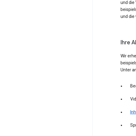
und die
beispie
und die 
Ihre A
Wir erh
beispie
Unter a
Be
Vid
Inh
Sp