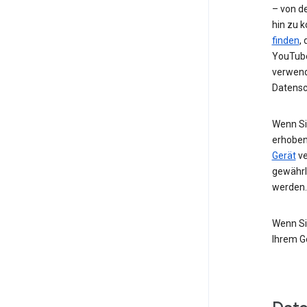
– von de
hin zu 
finden
,
YouTube
verwend
Datensc
Wenn Si
erhoben
Gerät
ve
gewährl
werden.
Wenn Si
Ihrem G