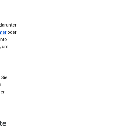
 darunter
mer
oder
onto
e, um
 Sie
d
ben.
te