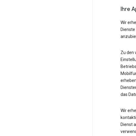
Ihre 
Wir erh
Dienste
anzubie
Zu den 
Einstell
Betrieb
Mobilfu
erheben
Diensten
das Dat
Wir erh
kontakti
Dienst 
verwende