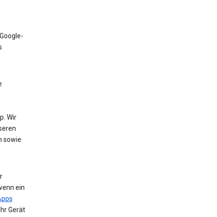
 Google-
s
e
. Wir
nseren
n sowie
r
wenn ein
Apps
Ihr Gerät