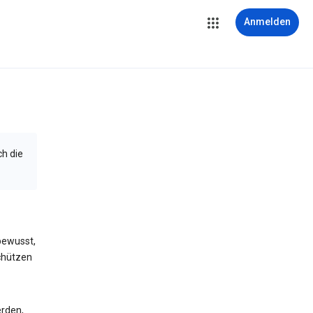
Anmelden
ch die
bewusst,
schützen
erden,