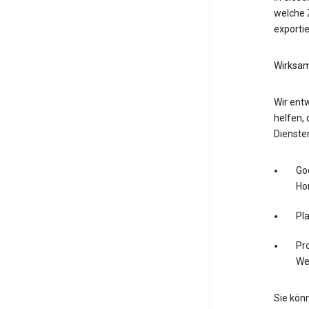
welche Z
exporti
Wirksam
Wir entw
helfen, 
Dienste
Go
Ho
Pl
Pro
We
Sie könn