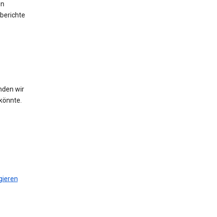
en
berichte
nden wir
könnte.
gieren