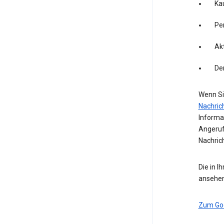
Kau
Pe
Akt
De
Wenn Si
Nachric
Informa
Angeruf
Nachric
Die in I
ansehen
Zum Go