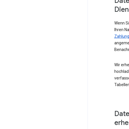
Date
Dien
Wenn Si
Ihren N
Zahlung
angemel
Benachr
Wir erhe
hochlad
verfass
Tabellen
Date
erh