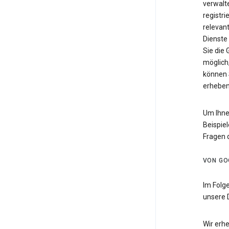
verwalte
registri
relevan
Dienste
Sie die
möglich,
können 
erheben
Um Ihne
Beispiel
Fragen 
VON GO
Im Folg
unsere 
Wir erh