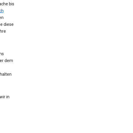
ache bis
ch
en
ie diese
hre
ns
der dem
halten
ir in