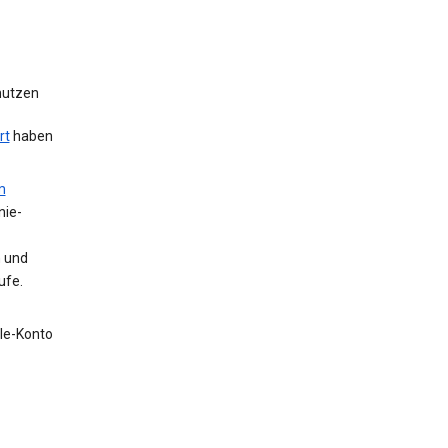
 nutzen
rt
haben
m
nie-
n und
ufe.
gle-Konto