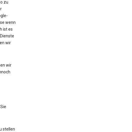
to zu
r
gle-
eise wenn
 ist es
 Dienste
en wir
en wir
nnoch
 Sie
 stellen