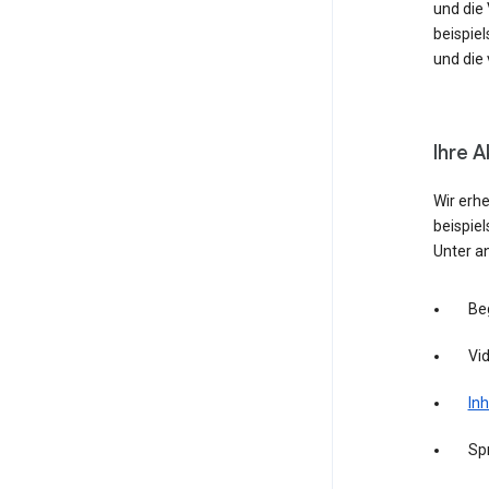
und die
beispie
und die 
Ihre A
Wir erh
beispie
Unter a
Be
Vid
Inh
Sp