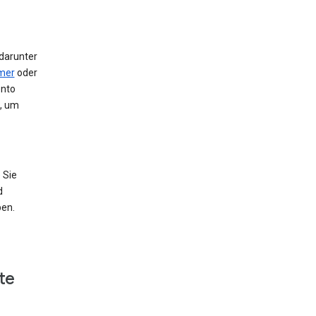
 darunter
mer
oder
onto
e, um
 Sie
d
ben.
te