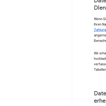
Date
Dien
Wenn Si
Ihren N
Zahlung
angemel
Benachr
Wir erhe
hochlad
verfass
Tabellen
Date
erh