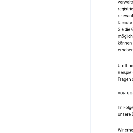
verwalte
registri
relevan
Dienste
Sie die
möglich,
können 
erheben
Um Ihne
Beispiel
Fragen 
VON GO
Im Folg
unsere 
Wir erh