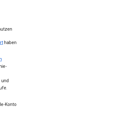
 nutzen
rt
haben
m
nie-
n und
ufe.
gle-Konto