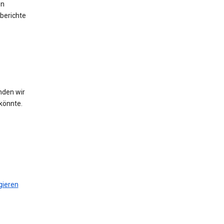
en
berichte
nden wir
könnte.
gieren