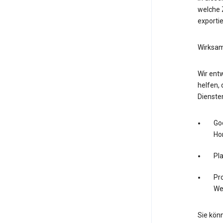
welche Z
exporti
Wirksam
Wir entw
helfen, 
Dienste
Go
Ho
Pl
Pro
We
Sie könn