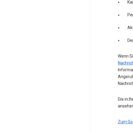
Kau
Pe
Akt
De
Wenn Si
Nachric
Informa
Angeruf
Nachric
Die in I
ansehen
Zum Go