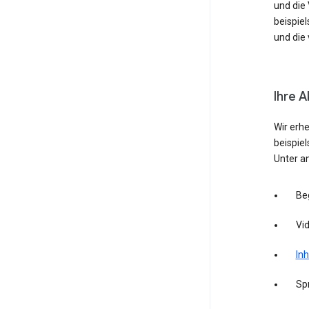
und die
beispie
und die 
Ihre A
Wir erh
beispie
Unter a
Be
Vid
Inh
Sp