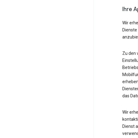
Ihre 
Wir erh
Dienste
anzubie
Zu den 
Einstell
Betrieb
Mobilfu
erheben
Diensten
das Dat
Wir erh
kontakti
Dienst 
verwende