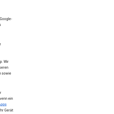
 Google-
s
e
. Wir
nseren
n sowie
r
wenn ein
Apps
Ihr Gerät