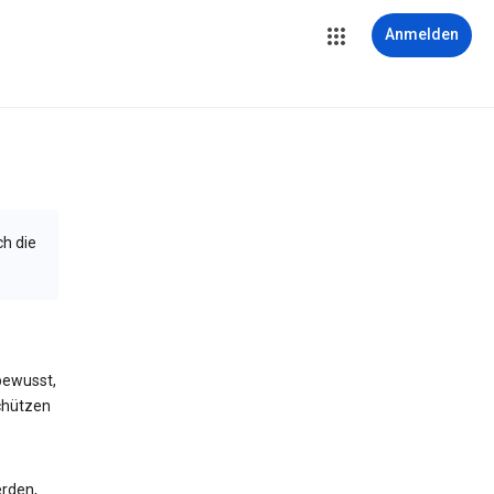
Anmelden
ch die
bewusst,
schützen
erden,