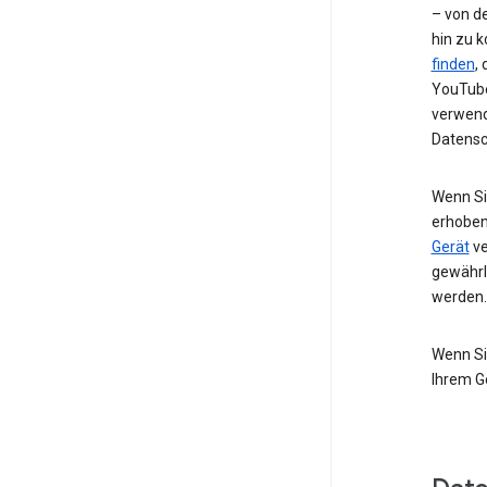
– von de
hin zu 
finden
,
YouTube
verwend
Datensc
Wenn Si
erhoben
Gerät
ve
gewährl
werden.
Wenn Si
Ihrem G