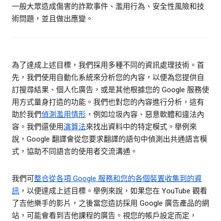
一般大眾造成傷害的詐欺事件、濫用行為、安全性風險和技
術問題，並且做出應變。
為了達成上述目標，我們採用多種不同的資訊處理技術。首
先，我們使用自動化系統來分析您的內容，以便為您提供自
訂搜尋結果、個人化廣告，或是其他根據您的 Google 服務使
用方式量身打造的功能。我們也對您的內容進行分析，這有
助於我們
偵測濫用情形
，例如垃圾內容、惡意軟體和違法內
容。我們還使用
演算法
來找出資料中的特定模式。舉例來
說，Google 翻譯會從您要求翻譯的語句中偵測出共通語言模
式，協助不同語言的使用者交流溝通。
我們可
整合從各項 Google 服務和您的各個裝置收集到的資
訊
，以便達成上述目標。舉例來說，如果您在 YouTube 觀看
了吉他樂手的影片，之後當您造訪採用 Google 廣告產品的網
站，可能會看到吉他課程的廣告。視您的帳戶設定而定，