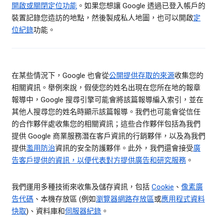
開啟或關閉定位功能
。如果您想讓 Google 透過已登入帳戶的
裝置記錄您造訪的地點，然後製成私人地圖，也可以開啟
定
位紀錄
功能。
在某些情況下，Google 也會從
公開提供存取的來源
收集您的
相關資訊。舉例來說，假使您的姓名出現在您所在地的報章
報導中，Google 搜尋引擎可能會將該篇報導編入索引，並在
其他人搜尋您的姓名時顯示該篇報導。我們也可能會從信任
的合作夥伴處收集您的相關資訊；這些合作夥伴包括為我們
提供 Google 商業服務潛在客戶資訊的行銷夥伴，以及為我們
提供
濫用防治
資訊的安全防護夥伴。此外，我們還會接受
廣
告客戶提供的資訊，以便代表對方提供廣告和研究服務
。
我們運用多種技術來收集及儲存資訊，包括
Cookie
、
像素廣
告代碼
、本機存放區 (例如
瀏覽器網路存放區
或
應用程式資料
快取
)、資料庫和
伺服器紀錄
。