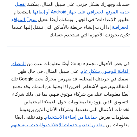
حسابك وجهازك بشكل جزئي. على سبيل المثال، يمكنك
تفعيل
خدمة الموقع الجغرافي على جهاز Android أو إيقافها
باستخدام
تطبيق "الإعدادات" في الجهاز. ويمكنك أيضًا تفعيل
سجلّ المواقع
الجغرافية
إذا أردت إنشاء خريطة بالأماكن التي تنتقل إليها عندما
تكون بحوزتك الأجهزة التي تستخدم حسابك.
في بعض الأحوال، تجمع Google أيضًا معلومات عنك من
المصادر
القابلة للوصول بشكلٍ عام
. على سبيل المثال، في حال ظهر
اسمك في جريدتك المحلية، قد يفهرس محركُ بحث Google تلك
المقالة ويعرضها لأشخاص آخرين إذا بحثوا عن اسمك. وقد نجمع
أيضًا معلومات عنك من شركاء موثوق فيهم، بما في ذلك شركاء
التسويق الذين يزودوننا بمعلومات حول العملاء المحتملين
لخدمات الأعمال التي نقدمها، وشركاء الأمان الذين يزودوننا
بمعلومات بغرض
حمايتنا من إساءة الاستخدام
. وقد نتلقى أيضًا
معلومات من
معلنين لتقديم خدمات الإعلانات والبحث نيابة عنهم
.