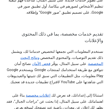
على تطوير خدمات جديدة. على سبيل المثال، ساعدنا فهم كيفية
تنظيم الأشخاص لصورهم في بيكاسا، أول تطبيق صور في
Google، على تصميم تطبيق "صور Google" وإطلاقه.
تقديم خدمات مخصصة، بما في ذلك المحتوى
والإعلانات
نستخدم المعلومات التي نجمعها لتخصيص خدماتنا لك، ويشمل
ذلك تقديم التوصيات، والمحتوى المخصص
ونتائج البحث
المخصصة
. على سبيل المثال، يوفّر
فحص الأمان
نصائح أمان
تتوافق مع طريقة استخدامك لمنتجات Google. ويستخدم Google
Play معلومات، مثل التطبيقات التي سبق لك تثبيتها والفيديوهات
التي شاهدتها على YouTube لاقتراح تطبيقات جديدة قد تعجبك.
استنادًا إلى إعداداتك، قد نعرض لك
إعلانات مخصصة
بناءً على
اهتماماتك. على سبيل المثال، إذا بحثت عن "دراجات الجبال"، فقد
يظهر لك إعلان عن معدات رياضية عند تصفحك لموقع يعرض