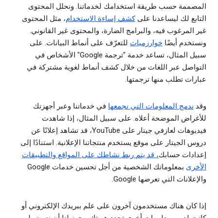
المصممة حسب طريقة استخدامك لخدماتنا. ونحلل المحتوى
التابع لك ليساعدنا على
كشف إساءة الاستخدام
، مثل المحتوى
غير المرغوب فيه، والبرامج الضارة، والمحتوى غير القانوني.
ونستخدم أيضًا
خوارزميات
للتعرّف على أنماط البيانات. على
سبيل المثال، تساعد خدمة "ترجمة Google" الأشخاص في
التواصل عبر اللغات من خلال كشف أنماط لغوية مشتركة في
عبارات تطلب منها ترجمتها.
وقد
ندمج المعلومات التي نجمعها
في خدماتنا وعبر أجهزتك
للأغراض الموضحة أعلاه. على سبيل المثال، إذا شاهدت
فيديوهات لعازفي جيتار على YouTube، قد تشاهد إعلانًا عن
دروس الجيتار على موقع يستخدم منتجاتنا الإعلانية. استنادًا إلى
إعدادات حسابك
، قد يتم ربط نشاطك على المواقع والتطبيقات
الأخرى
بمعلوماتك الشخصية من أجل تحسين خدمات Google
والإعلانات التي تعرضها Google.
إذا كان هناك مستخدمون آخرون على علم ببريدك الإلكتروني أو