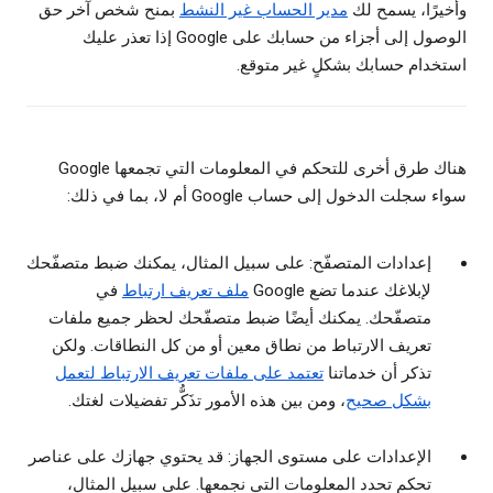
وأخيرًا، يسمح لك
مدير الحساب غير النشط
بمنح شخص آخر حق
الوصول إلى أجزاء من حسابك على Google إذا تعذر عليك
استخدام حسابك بشكلٍ غير متوقع.
هناك طرق أخرى للتحكم في المعلومات التي تجمعها Google
سواء سجلت الدخول إلى حساب Google أم لا، بما في ذلك:
إعدادات المتصفّح: على سبيل المثال، يمكنك ضبط متصفّحك
لإبلاغك عندما تضع Google
ملف تعريف ارتباط
في
متصفّحك. يمكنك أيضًا ضبط متصفّحك لحظر جميع ملفات
تعريف الارتباط من نطاق معين أو من كل النطاقات. ولكن
تذكر أن خدماتنا
تعتمد على ملفات تعريف الارتباط لتعمل
بشكل صحيح
، ومن بين هذه الأمور تذَكُّر تفضيلات لغتك.
الإعدادات على مستوى الجهاز: قد يحتوي جهازك على عناصر
تحكم تحدد المعلومات التي نجمعها. على سبيل المثال،