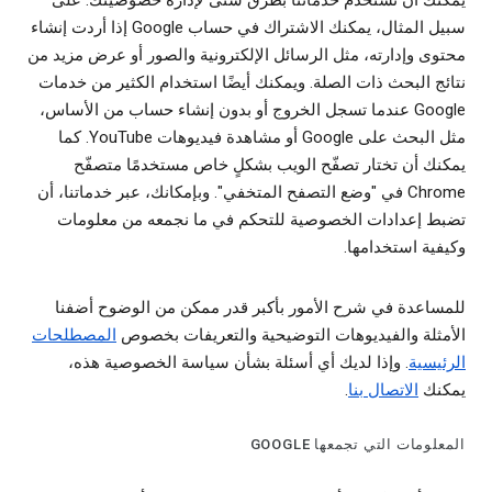
يمكنك أن تستخدم خدماتنا بطرق شتى لإدارة خصوصيتك. على
سبيل المثال، يمكنك الاشتراك في حساب Google إذا أردت إنشاء
محتوى وإدارته، مثل الرسائل الإلكترونية والصور أو عرض مزيد من
نتائج البحث ذات الصلة. ويمكنك أيضًا استخدام الكثير من خدمات
Google عندما تسجل الخروج أو بدون إنشاء حساب من الأساس،
مثل البحث على Google أو مشاهدة فيديوهات YouTube. كما
يمكنك أن تختار تصفّح الويب بشكلٍ خاص مستخدمًا متصفّح
Chrome في "وضع التصفح المتخفي". وبإمكانك، عبر خدماتنا، أن
تضبط إعدادات الخصوصية للتحكم في ما نجمعه من معلومات
وكيفية استخدامها.
للمساعدة في شرح الأمور بأكبر قدر ممكن من الوضوح أضفنا
الأمثلة والفيديوهات التوضيحية والتعريفات بخصوص
المصطلحات
الرئيسية
. وإذا لديك أي أسئلة بشأن سياسة الخصوصية هذه،
يمكنك
الاتصال بنا
.
المعلومات التي تجمعها GOOGLE