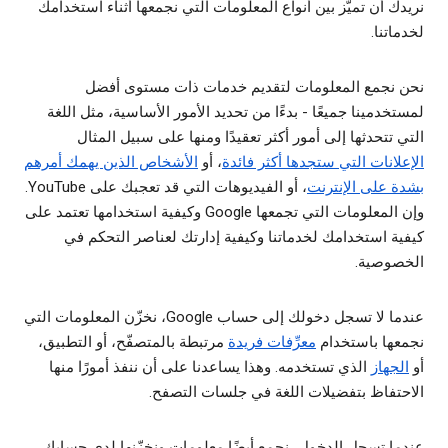
نريدك أن تميّز بين أنواع المعلومات التي نجمعها أثناء استخدامك
لخدماتنا.
نحن نجمع المعلومات لتقديم خدمات ذات مستوى أفضل
لمستخدمينا جميعًا - بدءًا من تحديد الأمور الأساسية، مثل اللغة
التي تتحدثها إلى أمور أكثر تعقيدًا ومنها على سبيل المثال
الإعلانات التي ستجدها أكثر فائدة
، أو
الأشخاص الذين يهمك أمرهم
بشدة على الإنترنت
، أو الفيديوهات التي قد تعجبك على YouTube.
وإن المعلومات التي تجمعها Google وكيفية استخدامها تعتمد على
كيفية استخدامك لخدماتنا وكيفية إدارتك لعناصر التحكم في
الخصوصية.
عندما لا تسجل دخولك إلى حساب Google، نخزّن المعلومات التي
نجمعها باستخدام
معرِّفات فريدة
مرتبطة بالمتصفّح، أو التطبيق،
أو
الجهاز
الذي تستخدمه. وهذا يساعدنا على أن ننفذ أمورًا منها
الاحتفاظ بتفضيلات اللغة في جلسات التصفح.
عندما تسجل الدخول، نجمع أيضًا معلومات ونخزّنها لدى حسابك