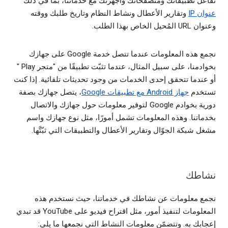
تفاعل تطبيقاتك ومتصفّحاتك وأجهزتك مع خدماتنا، بما في ذلك
عنوان IP
وتقارير الأعطال ونشاط النظام وتاريخ طلبك ووقته
وعنوان URL المُحيل الخاص بهذا الطلب.
نجمع هذه المعلومات عندما تتصل خدمة Google على جهازك
بخوادمنا، على سبيل المثال، عندما تثبّت تطبيقًا من "متجر Play "
أو عندما تتحقق إحدى الخدمات من وجود تحديثات تلقائية. إذا كنت
تستخدم
جهاز Android مع تطبيقات Google
، يتصل جهازك بصفة
دورية بخوادم Google لتوفير معلومات حول جهازك والاتصال
بخدماتنا. وهذه المعلومات تشمل أمورًا، مثل نوع جهازك واسم
مشغل شبكة الجوّال وتقارير الأعطال والتطبيقات التي ثبّتَّها.
نشاطك
نجمع معلومات عن نشاطك في خدماتنا، حيث نستخدم هذه
المعلومات لتنفيذ أمور، مثل اقتراح فيديو على YouTube قد تبدي
إعجابك به. وتتضمّن معلومات النشاط التي نجمعها ما يلي: