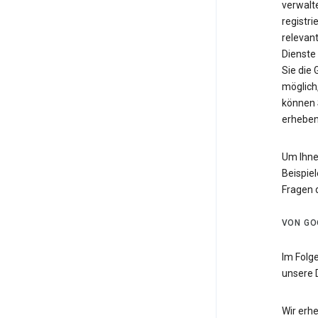
verwalte
registri
relevan
Dienste
Sie die
möglich,
können 
erheben
Um Ihne
Beispiel
Fragen 
VON GO
Im Folg
unsere 
Wir erh