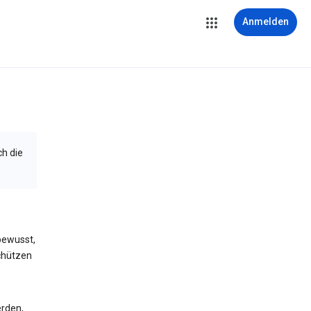
Anmelden
ch die
bewusst,
schützen
erden,