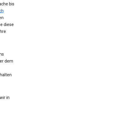
ache bis
ch
en
ie diese
hre
ns
der dem
halten
ir in