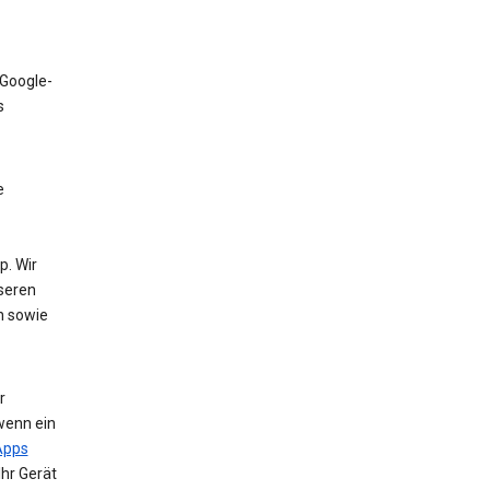
 Google-
s
e
. Wir
nseren
n sowie
r
wenn ein
Apps
Ihr Gerät