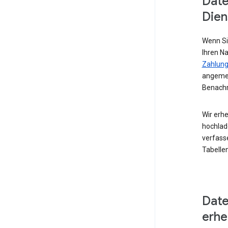
Date
Dien
Wenn Si
Ihren N
Zahlung
angemel
Benachr
Wir erhe
hochlad
verfass
Tabellen
Date
erh