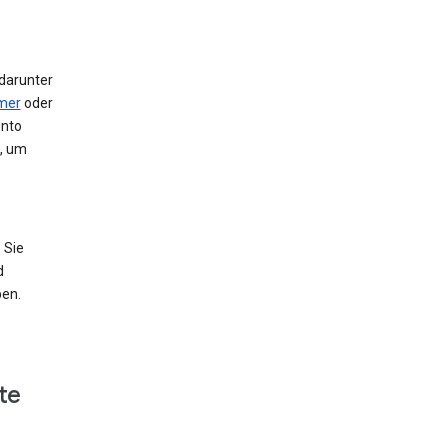
 darunter
mer
oder
onto
e, um
 Sie
d
ben.
te