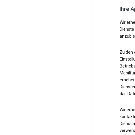
Ihre 
Wir erh
Dienste
anzubie
Zu den 
Einstell
Betrieb
Mobilfu
erheben
Diensten
das Dat
Wir erh
kontakti
Dienst 
verwende