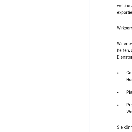
welche Z
exporti
Wirksam
Wir entw
helfen, 
Dienste
Go
Ho
Pl
Pro
We
Sie könn