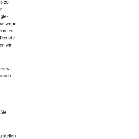
to zu
r
gle-
eise wenn
 ist es
 Dienste
en wir
en wir
nnoch
 Sie
 stellen