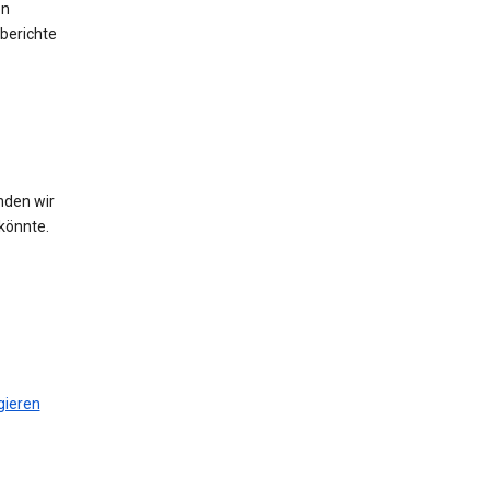
en
berichte
nden wir
könnte.
gieren