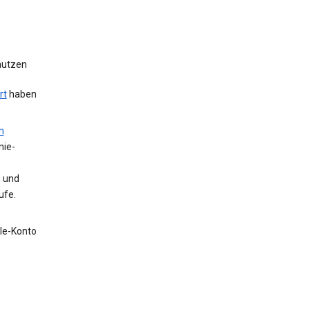
 nutzen
rt
haben
m
nie-
n und
ufe.
gle-Konto