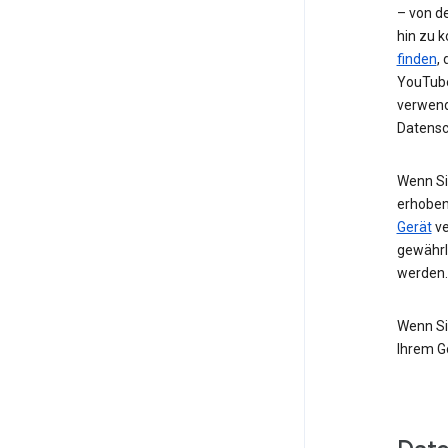
– von de
hin zu 
finden
,
YouTube
verwend
Datensc
Wenn Si
erhoben
Gerät
ve
gewährl
werden.
Wenn Si
Ihrem G