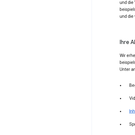
und die
beispie
und die 
Ihre A
Wir erh
beispie
Unter a
Be
Vid
Inh
Sp