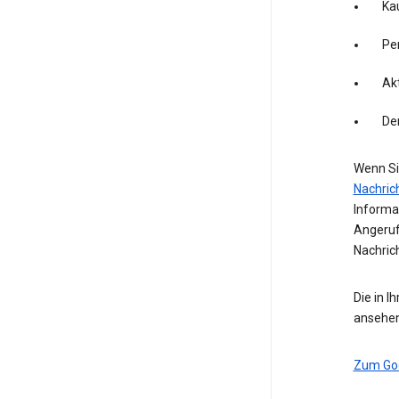
Kau
Pe
Akt
De
Wenn Si
Nachric
Informa
Angeruf
Nachric
Die in I
ansehen
Zum Go