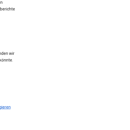
en
berichte
nden wir
könnte.
gieren