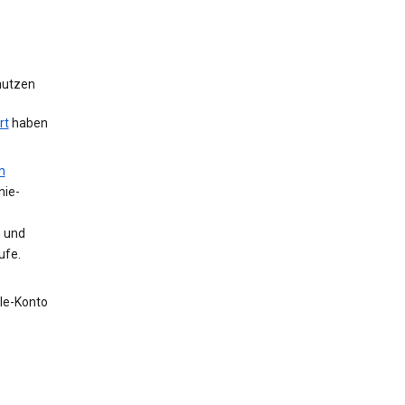
 nutzen
rt
haben
m
nie-
n und
ufe.
gle-Konto