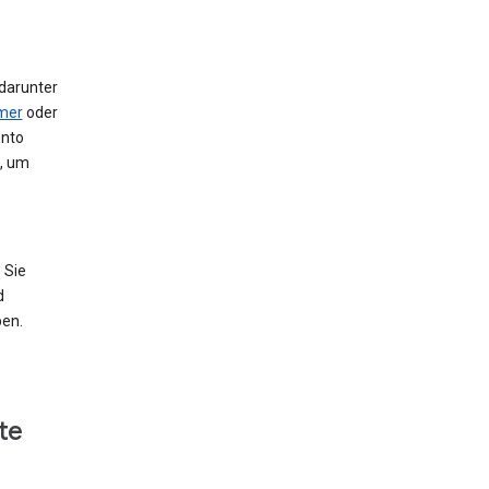
 darunter
mer
oder
onto
e, um
 Sie
d
ben.
te