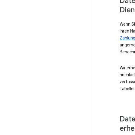
Date
Dien
Wenn Si
Ihren N
Zahlung
angemel
Benachr
Wir erhe
hochlad
verfass
Tabellen
Date
erh