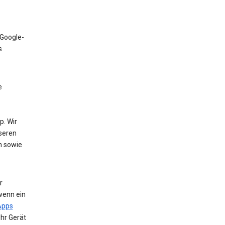
 Google-
s
e
. Wir
nseren
n sowie
r
wenn ein
Apps
Ihr Gerät