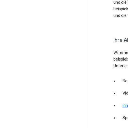
und die
beispie
und die 
Ihre A
Wir erh
beispie
Unter a
Be
Vid
Inh
Sp