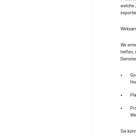
welche Z
exporti
Wirksam
Wir entw
helfen, 
Dienste
Go
Ho
Pl
Pro
We
Sie könn