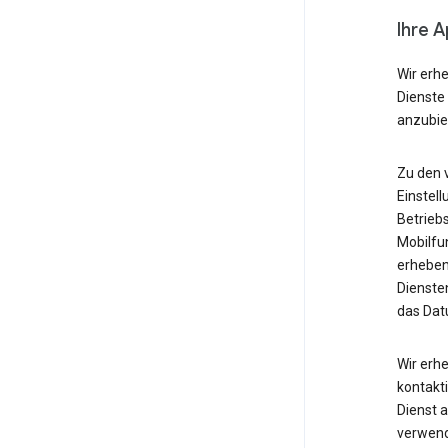
Ihre 
Wir erh
Dienste
anzubie
Zu den 
Einstell
Betrieb
Mobilfu
erheben
Diensten
das Dat
Wir erh
kontakti
Dienst 
verwende