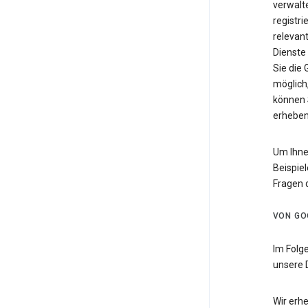
verwalte
registri
relevan
Dienste
Sie die
möglich,
können 
erheben
Um Ihne
Beispiel
Fragen 
VON GO
Im Folg
unsere 
Wir erh