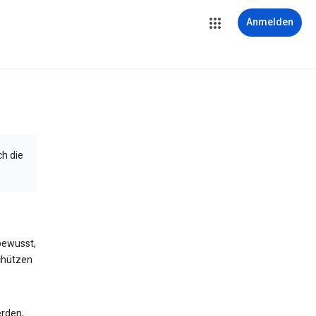
Anmelden
ch die
bewusst,
schützen
erden,