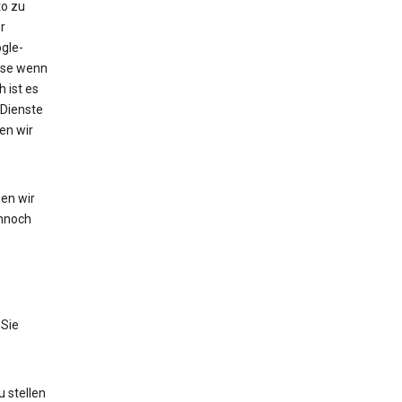
to zu
r
gle-
eise wenn
 ist es
 Dienste
en wir
en wir
nnoch
 Sie
 stellen