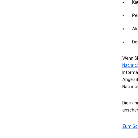
Kau
Pe
Akt
De
Wenn Si
Nachric
Informa
Angeruf
Nachric
Die in I
ansehen
Zum Go