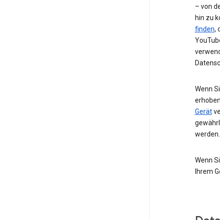
– von de
hin zu 
finden
,
YouTube
verwend
Datensc
Wenn Si
erhoben
Gerät
ve
gewährl
werden.
Wenn Si
Ihrem G