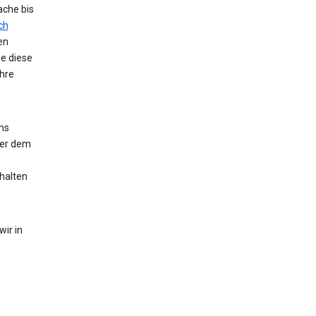
ache bis
ch
en
ie diese
hre
ns
der dem
halten
ir in