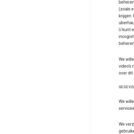
beheren
(zoals e
krijgen.
überhau
U kunt e
incognit
beheren
We wille
video's 
over dit
GEGEVE
We wille
services
We verz
gebruike