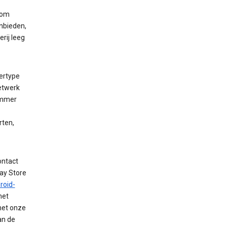
 om
nbieden,
rij leeg
ertype
netwerk
ummer
rten,
ontact
lay Store
roid-
met
met onze
an de