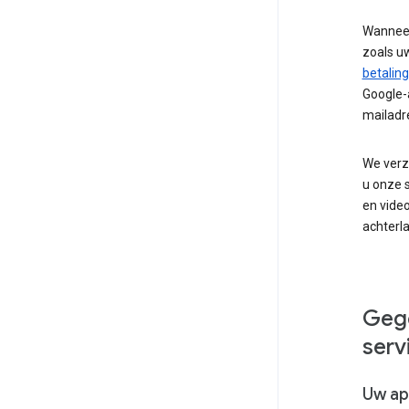
Wanneer
zoals u
betalin
Google-
mailadr
We verz
u onze s
en video
achterla
Gege
serv
Uw ap