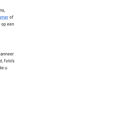
ns,
mmer
of
d op een
wanneer
, foto's
ie u