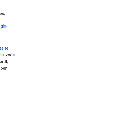
es;
gle-
es te
n, zoals
rdt,
epen,