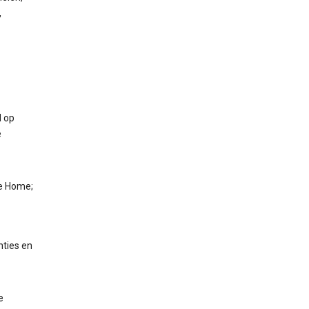
,
 op
e
le Home;
nties en
e