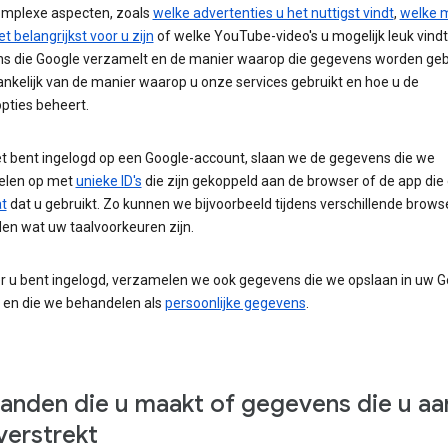
mplexe aspecten, zoals
welke advertenties u het nuttigst vindt
,
welke 
et belangrijkst voor u zijn
of welke YouTube-video's u mogelijk leuk vindt
s die Google verzamelt en de manier waarop die gegevens worden gebr
ankelijk van de manier waarop u onze services gebruikt en hoe u de
pties beheert.
iet bent ingelogd op een Google-account, slaan we de gegevens die we
elen op met
unieke ID's
die zijn gekoppeld aan de browser of de app die 
t
dat u gebruikt. Zo kunnen we bijvoorbeeld tijdens verschillende brow
en wat uw taalvoorkeuren zijn.
 u bent ingelogd, verzamelen we ook gegevens die we opslaan in uw G
 en die we behandelen als
persoonlijke gegevens
.
anden die u maakt of gegevens die u aa
verstrekt