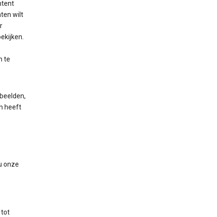
ntent
ten wilt
r
ekijken.
m te
rbeelden,
en heeft
 u onze
 tot