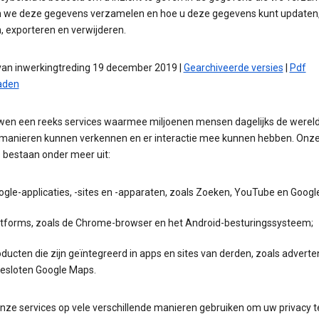
we deze gegevens verzamelen en hoe u deze gegevens kunt updaten
, exporteren en verwijderen.
an inwerkingtreding 19 december 2019 |
Gearchiveerde versies
|
Pdf
aden
en een reeks services waarmee miljoenen mensen dagelijks de wereld
manieren kunnen verkennen en er interactie mee kunnen hebben. Onz
 bestaan onder meer uit:
ogle-applicaties, -sites en -apparaten, zoals Zoeken, YouTube en Goog
atforms, zoals de Chrome-browser en het Android-besturingssysteem;
ducten die zijn geïntegreerd in apps en sites van derden, zoals adverte
gesloten Google Maps.
onze services op vele verschillende manieren gebruiken om uw privacy t