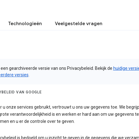
Technologieën
Veelgestelde vragen
s een gearchiveerde versie van ons Privacybeleid. Bekijk de
huidige versi
eerdere versies
.
YBELEID VAN GOOGLE
 u onze services gebruikt, vertrouwt u ons uw gegevens toe. We begrij
 grote verantwoordelijkheid is en werken er hard aan om uw gegevens te
men en u er de controle over te geven.
acybeleid is bedoeld om u inzicht te geven in de gegevens die we verza