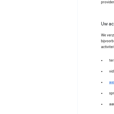
provider
Uw act
We verz
bijvoorb
activit
te
vid
we
spr
aan