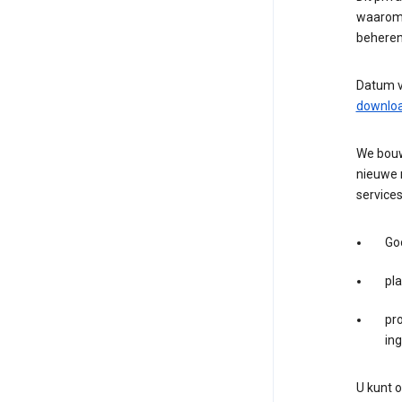
waarom 
beheren
Datum v
downlo
We bouw
nieuwe 
services
Go
pl
pro
in
U kunt 