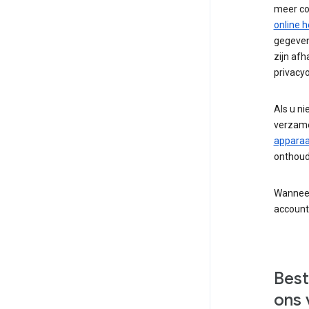
meer co
online h
gegeven
zijn afh
privacyo
Als u n
verzam
apparaa
onthoud
Wanneer
account
Best
ons 