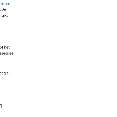
mensen
. De
uikt,
of het
sesessies
oogle-
n