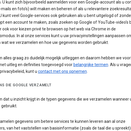
. U kunt zich bijvoorbeeld aanmelden voor een Google-account als u co
-mails en foto's) wilt maken en beheren of als u relevantere zoekresulta
 U kunt veel Google-services ook gebruiken als u bent uitgelogd of zonde
pt een account te maken, zoals zoeken op Google of YouTube-video's b
r ook voor kiezen privé te browsen op het web via Chrome in de
omodus. In al onze services kunt u uw privacyinstellingen aanpassen o
 wat we verzamelen en hoe uw gegevens worden gebruikt.
n alles graag zo duidelijk mogelijk uitleggen en daarom hebben we voo
met uitleg en definities toegevoegd voor
belangrijke termen
. Als u vrag
 privacybeleid, kunt u
contact met ons opnemen
.
NS DIE GOOGLE VERZAMELT
n dat u inzicht krijgt in de typen gegevens die we verzamelen wanneer
 gebruikt.
amelen gegevens om betere services te kunnen leveren aan al onze
rs, van het vaststellen van basisinformatie (zoals de taal die u spreekt)