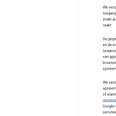
We verz
toegang
zoals a
raakt.
De gege
en de in
(waaron
van apps
browser
systeema
We verz
opneemt 
of wann
apparaa
Google-
service