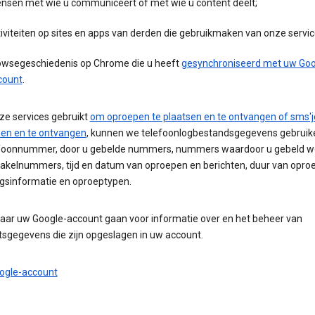
nsen met wie u communiceert of met wie u content deelt;
iviteiten op sites en apps van derden die gebruikmaken van onze servic
owsegeschiedenis op Chrome die u heeft
gesynchroniseerd met uw Goo
count
.
ze services gebruikt
om oproepen te plaatsen en te ontvangen of sms'j
en en te ontvangen
, kunnen we telefoonlogbestandsgegevens gebruike
foonnummer, door u gebelde nummers, nummers waardoor u gebeld wo
akelnummers, tijd en datum van oproepen en berichten, duur van opro
ngsinformatie en oproeptypen.
naar uw Google-account gaan voor informatie over en het beheer van
itsgegevens die zijn opgeslagen in uw account.
ogle-account