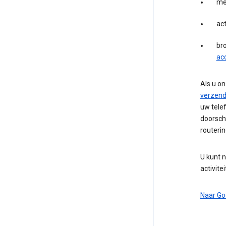
me
act
br
ac
Als u on
verzend
uw tele
doorsch
routeri
U kunt 
activite
Naar Go