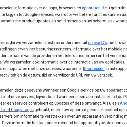
amelen informatie over de apps, browsers en
apparaten
die u gebruikt
 te krijgen tot Google-services, waardoor we betere functies kunnen aa
utomatische productupdates en het dimmen van uw scherm als uw batte
vens die we verzamelen, bestaan onder meer uit
unieke ID's
, het brows
stellingen ervan, het besturingssysteem, informatie over het mobiele 
der de naam van de provider en het telefoonnummer) en het versien
. We verzamelen ook informatie over de interactie van uw applicaties,
s en apparaten met onze services, waaronder
IP-adressen
, crashrappo
ctiviteit en de datum, tijd en verwijzende URL van uw verzoek.
amelen deze gegevens wanneer een Google-service op uw apparaat c
met onze servers, bijvoorbeeld wanneer u een app installeert uit de P
eer een service controleert op updates of deze ontvangt. Als u een
And
t met Google-apps
gebruikt, neemt uw apparaat periodiek contact op 
servers om informatie te verstrekken over uw apparaat en verbinding 
s. Deze informatie bestaat onder meer uit het apparaattype, de naam v