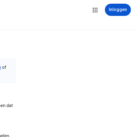
Inloggen
e
of
pen dat
melen,