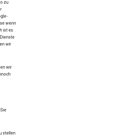
to zu
r
gle-
eise wenn
 ist es
 Dienste
en wir
en wir
nnoch
 Sie
 stellen