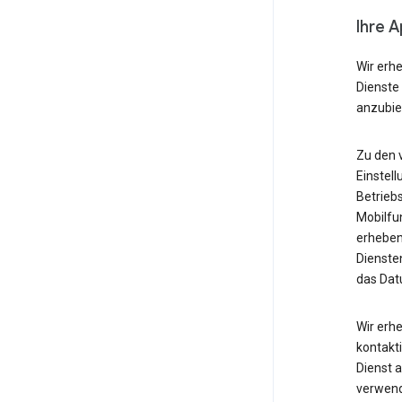
Ihre 
Wir erh
Dienste
anzubie
Zu den 
Einstell
Betrieb
Mobilfu
erheben
Diensten
das Dat
Wir erh
kontakti
Dienst 
verwende