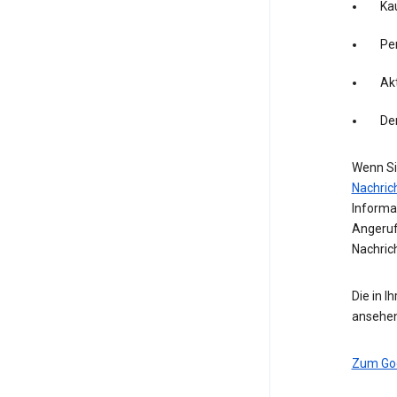
Kau
Pe
Akt
De
Wenn Si
Nachric
Informa
Angeruf
Nachric
Die in I
ansehen
Zum Go