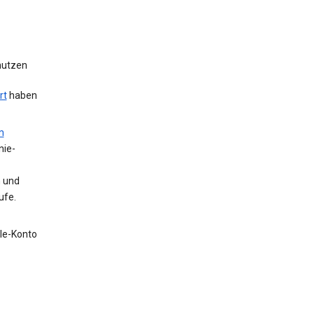
 nutzen
rt
haben
m
nie-
n und
ufe.
gle-Konto