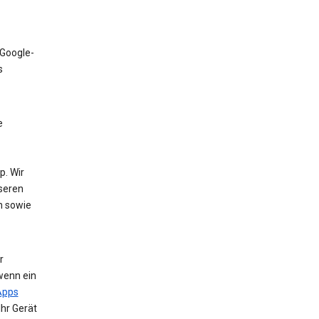
 Google-
s
e
. Wir
nseren
n sowie
r
wenn ein
Apps
Ihr Gerät