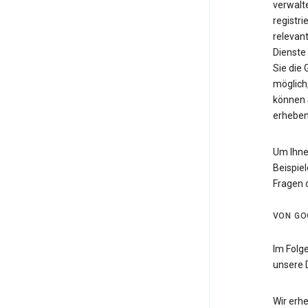
verwalte
registri
relevan
Dienste
Sie die
möglich,
können 
erheben
Um Ihne
Beispiel
Fragen 
VON GO
Im Folg
unsere 
Wir erh