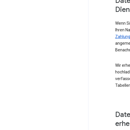
Date
Dien
Wenn Si
Ihren N
Zahlung
angemel
Benachr
Wir erhe
hochlad
verfass
Tabellen
Date
erh