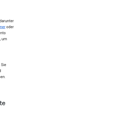
 darunter
mer
oder
onto
e, um
 Sie
d
ben.
te