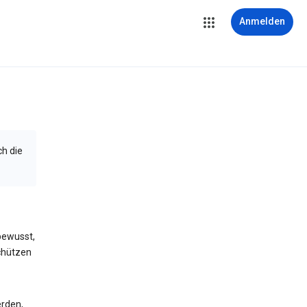
Anmelden
ch die
bewusst,
schützen
erden,