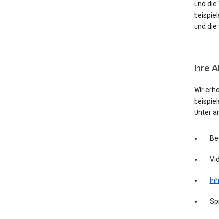
und die
beispie
und die 
Ihre A
Wir erh
beispie
Unter a
Be
Vid
Inh
Sp