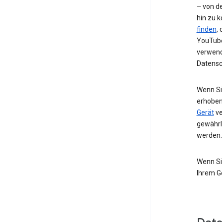
– von de
hin zu 
finden
,
YouTube
verwend
Datensc
Wenn Si
erhoben
Gerät
ve
gewährl
werden.
Wenn Si
Ihrem G