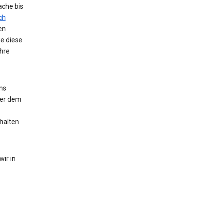
ache bis
ch
en
ie diese
hre
ns
der dem
halten
ir in