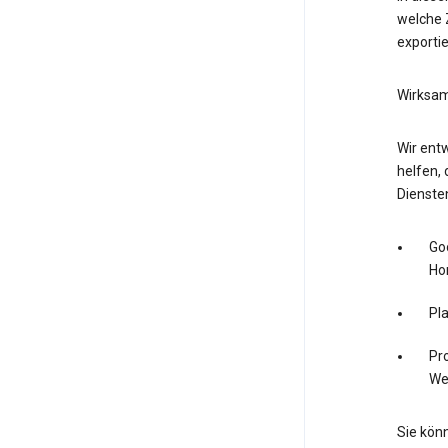
welche Z
exporti
Wirksam
Wir entw
helfen, 
Dienste
Go
Ho
Pl
Pro
We
Sie könn