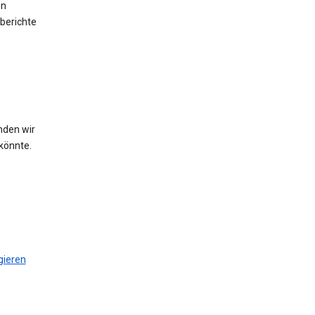
en
berichte
nden wir
könnte.
gieren