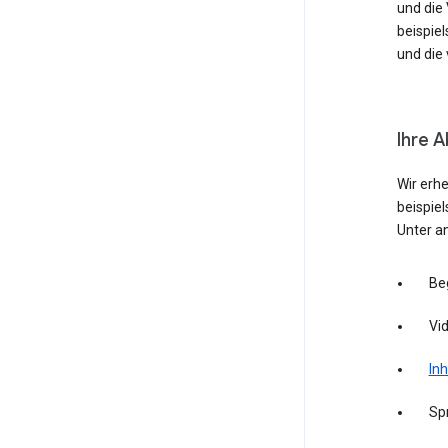
und die
beispie
und die 
Ihre A
Wir erh
beispie
Unter a
Be
Vid
Inh
Sp