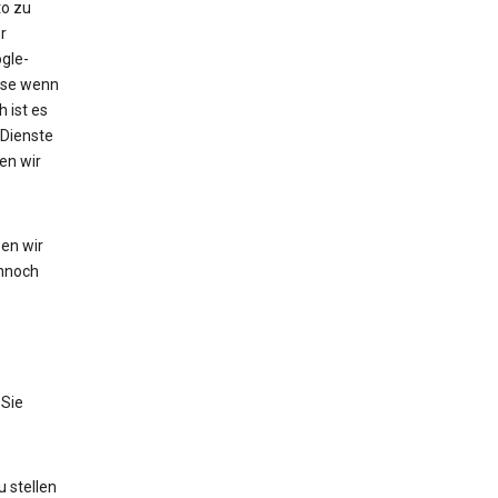
to zu
r
gle-
eise wenn
 ist es
 Dienste
en wir
en wir
nnoch
 Sie
 stellen