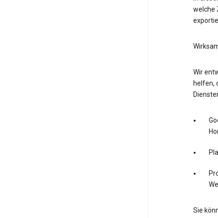
welche Z
exporti
Wirksam
Wir entw
helfen, 
Dienste
Go
Ho
Pl
Pro
We
Sie könn