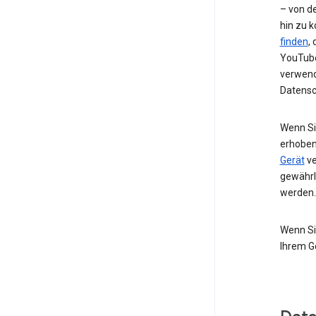
– von de
hin zu 
finden
,
YouTube
verwend
Datensc
Wenn Si
erhoben
Gerät
ve
gewährl
werden.
Wenn Si
Ihrem G