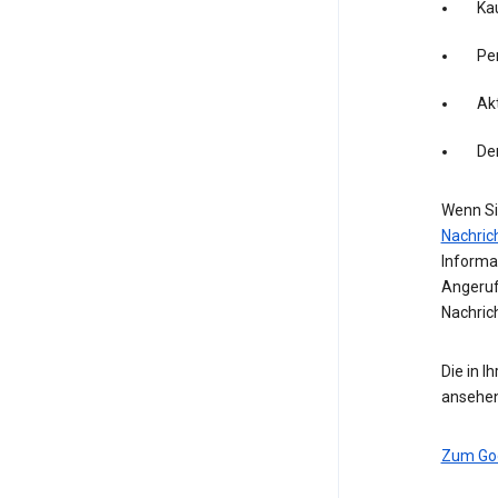
Kau
Pe
Akt
De
Wenn Si
Nachric
Informa
Angeruf
Nachric
Die in I
ansehen
Zum Go