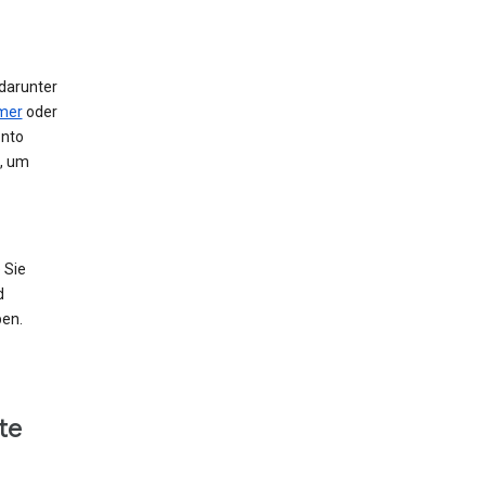
 darunter
mer
oder
onto
e, um
 Sie
d
ben.
te