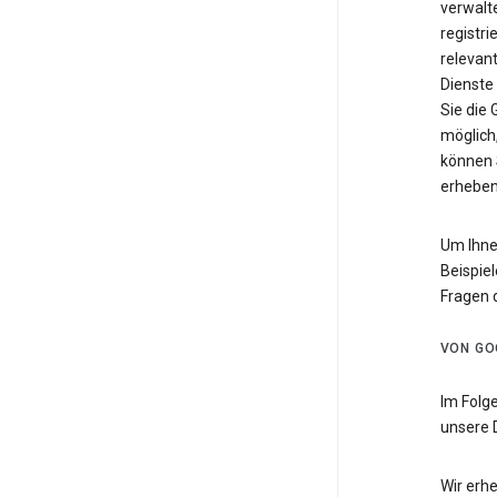
verwalte
registri
relevan
Dienste
Sie die
möglich,
können 
erheben
Um Ihne
Beispiel
Fragen 
VON GO
Im Folg
unsere 
Wir erh