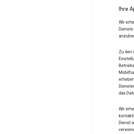
Ihre 
Wir erh
Dienste
anzubie
Zu den 
Einstell
Betrieb
Mobilfu
erheben
Diensten
das Dat
Wir erh
kontakti
Dienst 
verwende