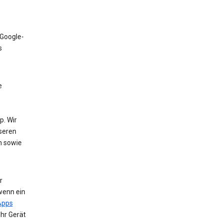
 Google-
s
e
. Wir
nseren
n sowie
r
wenn ein
Apps
Ihr Gerät