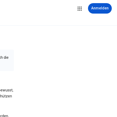
Anmelden
ch die
bewusst,
schützen
erden,