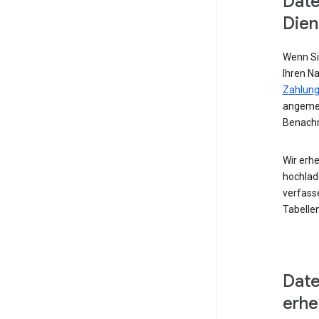
Date
Dien
Wenn Si
Ihren N
Zahlung
angemel
Benachr
Wir erhe
hochlad
verfass
Tabellen
Date
erh