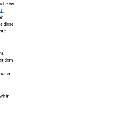
ache bis
ch
en
ie diese
hre
ns
der dem
halten
ir in