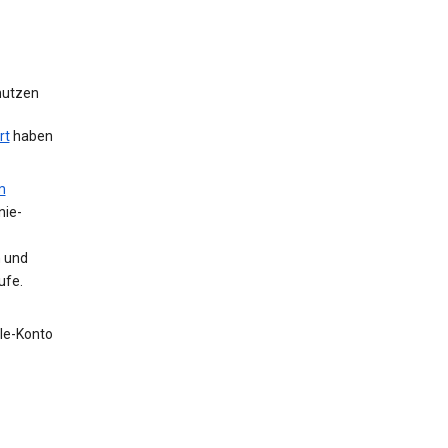
 nutzen
rt
haben
m
nie-
n und
ufe.
gle-Konto