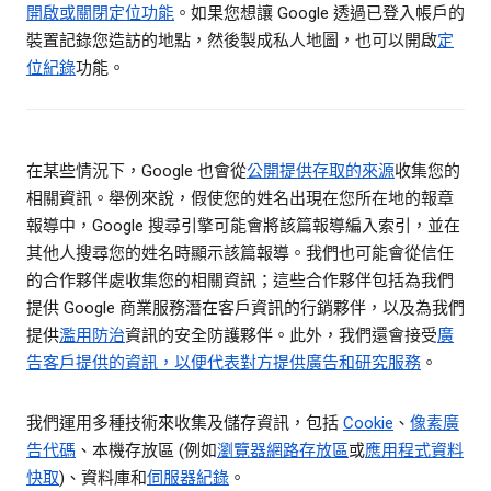
開啟或關閉定位功能
。如果您想讓 Google 透過已登入帳戶的
裝置記錄您造訪的地點，然後製成私人地圖，也可以開啟
定
位紀錄
功能。
在某些情況下，Google 也會從
公開提供存取的來源
收集您的
相關資訊。舉例來說，假使您的姓名出現在您所在地的報章
報導中，Google 搜尋引擎可能會將該篇報導編入索引，並在
其他人搜尋您的姓名時顯示該篇報導。我們也可能會從信任
的合作夥伴處收集您的相關資訊；這些合作夥伴包括為我們
提供 Google 商業服務潛在客戶資訊的行銷夥伴，以及為我們
提供
濫用防治
資訊的安全防護夥伴。此外，我們還會接受
廣
告客戶提供的資訊，以便代表對方提供廣告和研究服務
。
我們運用多種技術來收集及儲存資訊，包括
Cookie
、
像素廣
告代碼
、本機存放區 (例如
瀏覽器網路存放區
或
應用程式資料
快取
)、資料庫和
伺服器紀錄
。