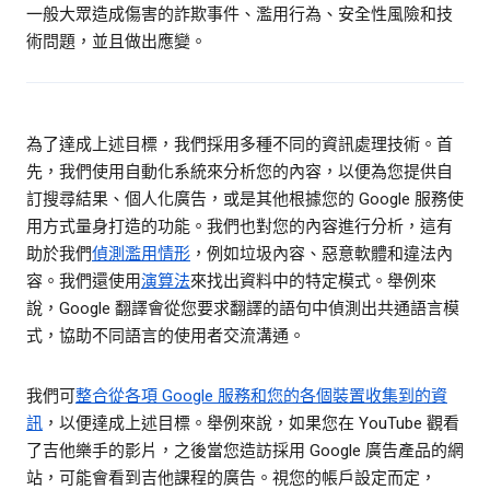
一般大眾造成傷害的詐欺事件、濫用行為、安全性風險和技
術問題，並且做出應變。
為了達成上述目標，我們採用多種不同的資訊處理技術。首
先，我們使用自動化系統來分析您的內容，以便為您提供自
訂搜尋結果、個人化廣告，或是其他根據您的 Google 服務使
用方式量身打造的功能。我們也對您的內容進行分析，這有
助於我們
偵測濫用情形
，例如垃圾內容、惡意軟體和違法內
容。我們還使用
演算法
來找出資料中的特定模式。舉例來
說，Google 翻譯會從您要求翻譯的語句中偵測出共通語言模
式，協助不同語言的使用者交流溝通。
我們可
整合從各項 Google 服務和您的各個裝置收集到的資
訊
，以便達成上述目標。舉例來說，如果您在 YouTube 觀看
了吉他樂手的影片，之後當您造訪採用 Google 廣告產品的網
站，可能會看到吉他課程的廣告。視您的帳戶設定而定，