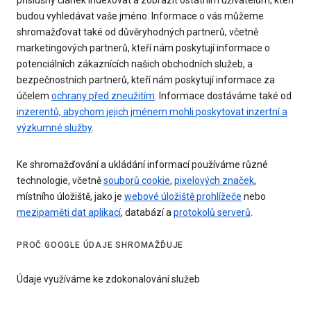
příslušný článek indexovat a zobrazit ostatním uživatelům, kteří
budou vyhledávat vaše jméno. Informace o vás můžeme
shromažďovat také od důvěryhodných partnerů, včetně
marketingových partnerů, kteří nám poskytují informace o
potenciálních zákaznících našich obchodních služeb, a
bezpečnostních partnerů, kteří nám poskytují informace za
účelem
ochrany před zneužitím
. Informace dostáváme také od
inzerentů, abychom jejich jménem mohli poskytovat inzertní a
výzkumné služby
.
Ke shromažďování a ukládání informací používáme různé
technologie, včetně
souborů cookie
,
pixelových značek
,
místního úložiště, jako je
webové úložiště prohlížeče
nebo
mezipaměti dat aplikací
, databází a
protokolů serverů
.
PROČ GOOGLE ÚDAJE SHROMAŽĎUJE
Údaje využíváme ke zdokonalování služeb