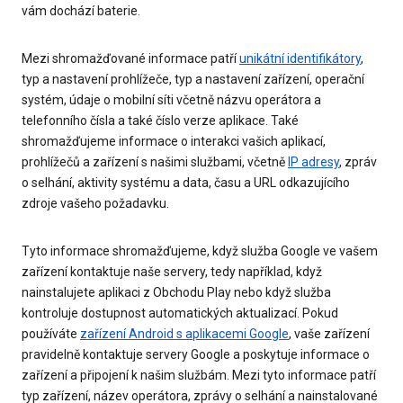
vám dochází baterie.
Mezi shromažďované informace patří
unikátní identifikátory
,
typ a nastavení prohlížeče, typ a nastavení zařízení, operační
systém, údaje o mobilní síti včetně názvu operátora a
telefonního čísla a také číslo verze aplikace. Také
shromažďujeme informace o interakci vašich aplikací,
prohlížečů a zařízení s našimi službami, včetně
IP adresy
, zpráv
o selhání, aktivity systému a data, času a URL odkazujícího
zdroje vašeho požadavku.
Tyto informace shromažďujeme, když služba Google ve vašem
zařízení kontaktuje naše servery, tedy například, když
nainstalujete aplikaci z Obchodu Play nebo když služba
kontroluje dostupnost automatických aktualizací. Pokud
používáte
zařízení Android s aplikacemi Google
, vaše zařízení
pravidelně kontaktuje servery Google a poskytuje informace o
zařízení a připojení k našim službám. Mezi tyto informace patří
typ zařízení, název operátora, zprávy o selhání a nainstalované