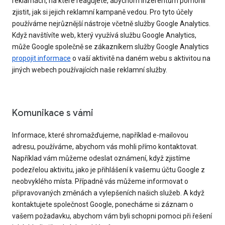
reklamách, na které reagujete, abychom inzerentům pomohli
zjistit, jak si jejich reklamní kampaně vedou. Pro tyto účely
používáme nejrůznější nástroje včetně služby Google Analytics.
Když navštívíte web, který využívá službu Google Analytics,
může Google společně se zákazníkem služby Google Analytics
propojit informace
o vaší aktivitě na daném webu s aktivitou na
jiných webech používajících naše reklamní služby.
Komunikace s vámi
Informace, které shromažďujeme, například e-mailovou
adresu, používáme, abychom vás mohli přímo kontaktovat.
Například vám můžeme odeslat oznámení, když zjistíme
podezřelou aktivitu, jako je přihlášení k vašemu účtu Google z
neobvyklého místa. Případně vás můžeme informovat o
připravovaných změnách a vylepšeních našich služeb. A když
kontaktujete společnost Google, ponecháme si záznam o
vašem požadavku, abychom vám byli schopni pomoci při řešení