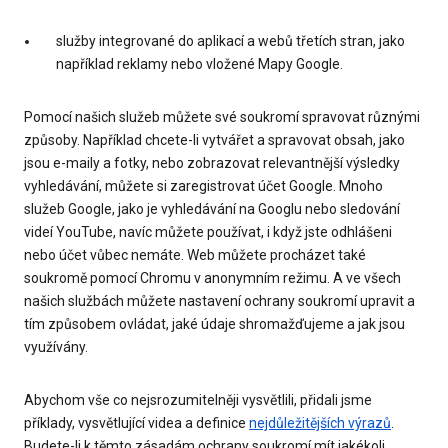
služby integrované do aplikací a webů třetích stran, jako
například reklamy nebo vložené Mapy Google.
Pomocí našich služeb můžete své soukromí spravovat různými
způsoby. Například chcete-li vytvářet a spravovat obsah, jako
jsou e-maily a fotky, nebo zobrazovat relevantnější výsledky
vyhledávání, můžete si zaregistrovat účet Google. Mnoho
služeb Google, jako je vyhledávání na Googlu nebo sledování
videí YouTube, navíc můžete používat, i když jste odhlášeni
nebo účet vůbec nemáte. Web můžete procházet také
soukromě pomocí Chromu v anonymním režimu. A ve všech
našich službách můžete nastavení ochrany soukromí upravit a
tím způsobem ovládat, jaké údaje shromažďujeme a jak jsou
využívány.
Abychom vše co nejsrozumitelněji vysvětlili, přidali jsme
příklady, vysvětlující videa a definice
nejdůležitějších výrazů
.
Budete-li k těmto zásadám ochrany soukromí mít jakékoli