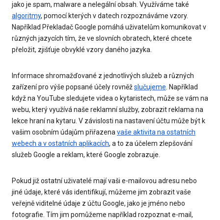
jako je spam, malware a nelegální obsah. Využíváme také
algoritmy
, pomocí kterých v datech rozpoznáváme vzory.
Například Překladač Google pomáhá uživatelům komunikovat v
různých jazycích tím, že ve slovních obratech, které chcete
přeložit, zjišťuje obvyklé vzory daného jazyka.
Informace shromažďované z jednotlivých služeb a různých
zařízení pro výše popsané účely rovněž
slučujeme
. Například
když na YouTube sledujete videa o kytaristech, může se vám na
webu, který využívá naše reklamní služby, zobrazit reklama na
lekce hraní na kytaru. V závislosti na nastavení účtu může být k
vašim osobním údajům přiřazena
vaše aktivita na ostatních
webech a v ostatních aplikacích
, a to za účelem zlepšování
služeb Google a reklam, které Google zobrazuje.
Pokud již ostatní uživatelé mají vaši e-mailovou adresu nebo
jiné údaje, které vás identifikují, můžeme jim zobrazit vaše
veřejně viditelné údaje z účtu Google, jako je jméno nebo
fotografie. Tím jim pomůžeme například rozpoznat e-mail,