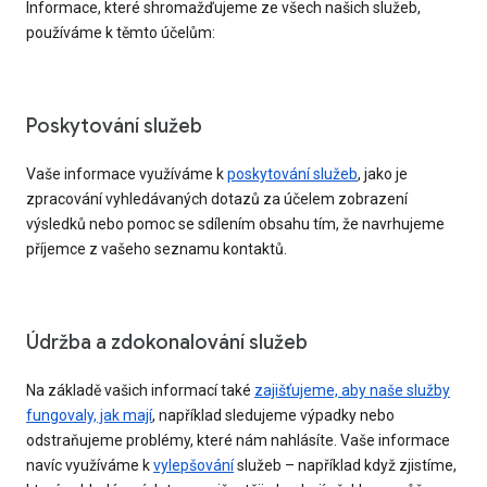
Informace, které shromažďujeme ze všech našich služeb,
používáme k těmto účelům:
Poskytování služeb
Vaše informace využíváme k
poskytování služeb
, jako je
zpracování vyhledávaných dotazů za účelem zobrazení
výsledků nebo pomoc se sdílením obsahu tím, že navrhujeme
příjemce z vašeho seznamu kontaktů.
Údržba a zdokonalování služeb
Na základě vašich informací také
zajišťujeme, aby naše služby
fungovaly, jak mají
, například sledujeme výpadky nebo
odstraňujeme problémy, které nám nahlásíte. Vaše informace
navíc využíváme k
vylepšování
služeb – například když zjistíme,