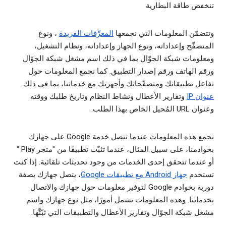
تنخفض طاقة البطارية
وتتضمّن المعلومات التي نجمعها
المعرِّفات الفريدة
، ونوع
المتصفّح وإعداداته، ونوع الجهاز وإعداداته، ونظام التشغيل،
ومعلومات شبكة الجوّال بما في ذلك اسم مشغل شبكة الجوّال
ورقم الهاتف ورقم إصدار التطبيق. كما نجمع المعلومات حول
تفاعل تطبيقاتك ومتصفّحاتك وأجهزتك مع خدماتنا، بما في ذلك
عنوان IP
وتقارير الأعطال ونشاط النظام وتاريخ طلبك ووقته
وعنوان URL المُحيل الخاص بهذا الطلب.
نجمع هذه المعلومات عندما تتصل خدمة Google على جهازك
بخوادمنا، على سبيل المثال، عندما تثبّت تطبيقًا من "متجر Play "
أو عندما تتحقق إحدى الخدمات من وجود تحديثات تلقائية. إذا كنت
تستخدم
جهاز Android مع تطبيقات Google
، يتصل جهازك بصفة
دورية بخوادم Google لتوفير معلومات حول جهازك والاتصال
بخدماتنا. وهذه المعلومات تشمل أمورًا، مثل نوع جهازك واسم
مشغل شبكة الجوّال وتقارير الأعطال والتطبيقات التي ثبّتَّها.