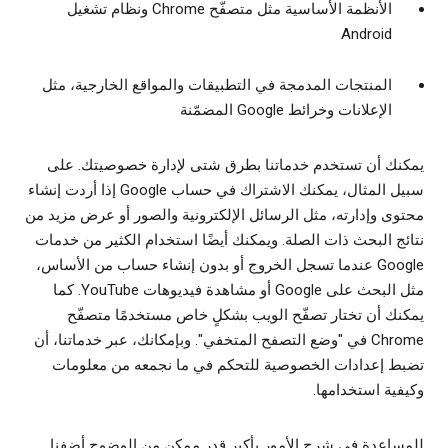
الأنظمة الأساسية مثل متصفّح Chrome ونظام تشغيل
Android
المنتجات المدمجة في التطبيقات والمواقع الخارجية، مثل
الإعلانات وخرائط Google المضمّنة
يمكنك أن تستخدم خدماتنا بطرق شتى لإدارة خصوصيتك. على
سبيل المثال، يمكنك الاشتراك في حساب Google إذا أردت إنشاء
محتوى وإدارته، مثل الرسائل الإلكترونية والصور أو عرض مزيد من
نتائج البحث ذات الصلة. ويمكنك أيضًا استخدام الكثير من خدمات
Google عندما تسجل الخروج أو بدون إنشاء حساب من الأساس،
مثل البحث على Google أو مشاهدة فيديوهات YouTube. كما
يمكنك أن تختار تصفّح الويب بشكلٍ خاص مستخدمًا متصفّح
Chrome في "وضع التصفح المتخفي". وبإمكانك، عبر خدماتنا، أن
تضبط إعدادات الخصوصية للتحكم في ما نجمعه من معلومات
وكيفية استخدامها.
للمساعدة في شرح الأمور بأكبر قدر ممكن من الوضوح أضفنا