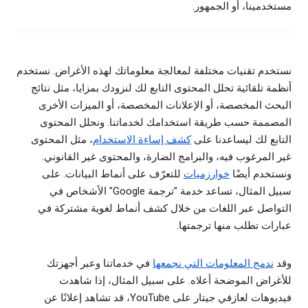
مستخدمينا، أو الجمهور.
نستخدم تقنيات مختلفة لمعالجة معلوماتك لهذه الأغراض. نستخدم
أنظمة تلقائية تحلل المحتوى التابع لك لنزودك بمزايا، مثل نتائج
البحث المخصصة، أو الإعلانات المخصصة، أو الميزات الأخرى
المصممة حسب طريقة استخدامك لخدماتنا. ونحلل المحتوى
التابع لك ليساعدنا على
كشف إساءة الاستخدام
، مثل المحتوى
غير المرغوب فيه، والبرامج الضارة، والمحتوى غير القانوني.
ونستخدم أيضًا
خوارزميات
للتعرّف على أنماط البيانات. على
سبيل المثال، تساعد خدمة "ترجمة Google" الأشخاص في
التواصل عبر اللغات من خلال كشف أنماط لغوية مشتركة في
عبارات تطلب منها ترجمتها.
وقد
ندمج المعلومات التي نجمعها
في خدماتنا وعبر أجهزتك
للأغراض الموضحة أعلاه. على سبيل المثال، إذا شاهدت
فيديوهات لعازفي جيتار على YouTube، قد تشاهد إعلانًا عن