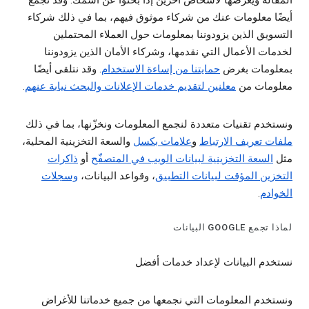
المقالة ويعرضها لأشخاص آخرين إذا بحثوا عن اسمك. وقد نجمع
أيضًا معلومات عنك من شركاء موثوق فيهم، بما في ذلك شركاء
التسويق الذين يزودوننا بمعلومات حول العملاء المحتملين
لخدمات الأعمال التي نقدمها، وشركاء الأمان الذين يزودوننا
بمعلومات بغرض
حمايتنا من إساءة الاستخدام
. وقد نتلقى أيضًا
معلومات من
معلنين لتقديم خدمات الإعلانات والبحث نيابة عنهم
.
ونستخدم تقنيات متعددة لنجمع المعلومات ونخزّنها، بما في ذلك
ملفات تعريف الارتباط
و
علامات بكسل
والسعة التخزينية المحلية،
مثل
السعة التخزينية لبيانات الويب في المتصفّح
أو
ذاكرات
التخزين المؤقت لبيانات التطبيق
، وقواعد البيانات،
وسجلات
الخوادم
.
لماذا تجمع GOOGLE البيانات
نستخدم البيانات لإعداد خدمات أفضل
ونستخدم المعلومات التي نجمعها من جميع خدماتنا للأغراض