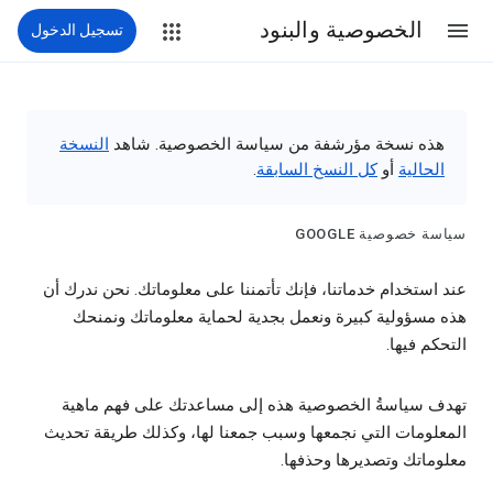
الخصوصية والبنود
تسجيل الدخول
هذه نسخة مؤرشفة من سياسة الخصوصية. شاهد
النسخة
الحالية
أو
كل النسخ السابقة
.
سياسة خصوصية GOOGLE‏
عند استخدام خدماتنا، فإنك تأتمننا على معلوماتك. نحن ندرك أن
هذه مسؤولية كبيرة ونعمل بجدية لحماية معلوماتك ونمنحك
التحكم فيها.
تهدف سياسةُ الخصوصية هذه إلى مساعدتك على فهم ماهية
المعلومات التي نجمعها وسبب جمعنا لها، وكذلك طريقة تحديث
معلوماتك وتصديرها وحذفها.