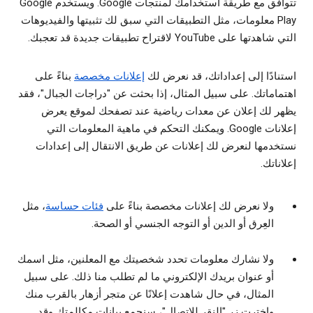
تتوافق مع طريقة استخدامك لمنتجات Google. ويستخدم Google
Play معلومات، مثل التطبيقات التي سبق لك تثبيتها والفيديوهات
التي شاهدتها على YouTube لاقتراح تطبيقات جديدة قد تعجبك.
استنادًا إلى إعداداتك، قد نعرض لك
إعلانات مخصصة
بناءً على
اهتماماتك. على سبيل المثال، إذا بحثت عن "دراجات الجبال"، فقد
يظهر لك إعلان عن معدات رياضية عند تصفحك لموقع يعرض
إعلانات Google. ويمكنك التحكم في ماهية المعلومات التي
نستخدمها لنعرض لك إعلانات عن طريق الانتقال إلى إعدادات
إعلاناتك.
ولا نعرض لك إعلانات مخصصة بناءً على
فئات حساسة
، مثل
العِرق أو الدين أو التوجه الجنسي أو الصحة.
ولا نشارك معلومات تحدد شخصيتك مع المعلنين، مثل اسمك
أو عنوان بريدك الإلكتروني ما لم تطلب منا ذلك. على سبيل
المثال، في حال شاهدت إعلانًا عن متجر أزهار بالقرب منك
واخترت زر "النقر للاتصال"، سنجمع بيانات مكالمتك وقد