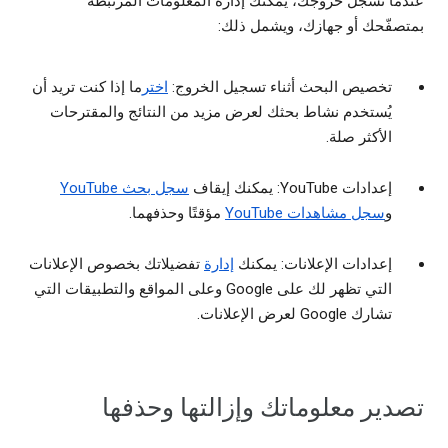
عندما تسجل خروجك، يمكنك إدارة المعلومات المرتبطة
بمتصفّحك أو جهازك، ويشمل ذلك:
تخصيص البحث أثناء تسجيل الخروج:
اختر
ما إذا كنت تريد أن
يُستخدم نشاط بحثك لعرض مزيد من النتائج والمقترحات
الأكثر صلة.
إعدادات YouTube: يمكنك إيقاف
سجل بحث YouTube
و
سجل مشاهدات YouTube
مؤقتًا وحذفهما.
إعدادات الإعلانات: يمكنك
إدارة
تفضيلاتك بخصوص الإعلانات
التي تظهر لك على Google وعلى المواقع والتطبيقات التي
تشارك Google لعرض الإعلانات.
تصدير معلوماتك وإزالتها وحذفها