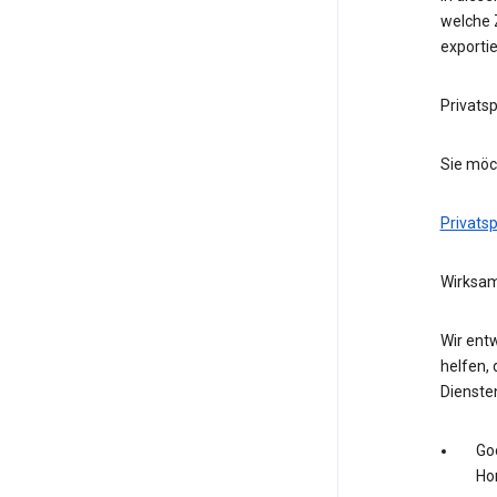
welche Z
exporti
Privats
Sie möc
Privats
Wirksam
Wir entw
helfen, 
Dienste
Go
Ho