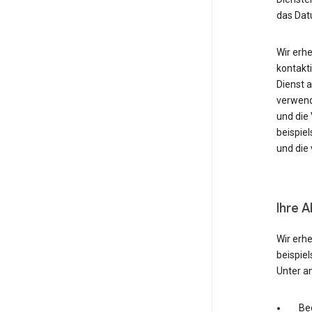
das Dat
Wir erh
kontakti
Dienst 
verwende
und die
beispie
und die 
Ihre A
Wir erh
beispie
Unter a
Be