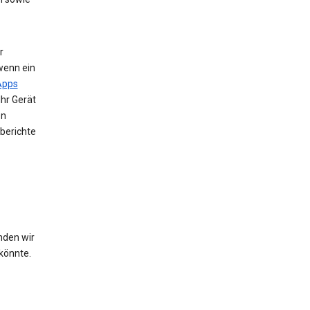
r
wenn ein
Apps
Ihr Gerät
en
berichte
nden wir
könnte.