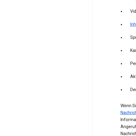
Vid
Inh
Sp
Kau
Pe
Akt
De
Wenn Si
Nachric
Informa
Angeruf
Nachric