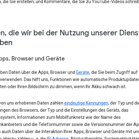
, die Sie erstellen, und Kommentare, die Sie zu YouTube-Videos schrei
n, die wir bei der Nutzung unserer Diens
eben
Apps, Browser und Geräte
eben Daten über die Apps, Browser und
Geräte
, die Sie beim Zugriff auf
 verwenden. Das hilft uns, Funktionen wie automatische Produktupdate
ten oder Ihren Bildschirm zu dimmen, wenn Ihr Akku schwach ist.
von uns erhobenen Daten zählen
eindeutige Kennungen
, der Typ und di
ungen des Browsers, der Typ und die Einstellungen des Geräts, das
ssystem, Informationen zum Mobilfunknetz wie der Name des
nkanbieters und die Telefonnummer sowie die Versionsnummer der App
 auch Daten über die Interaktion Ihrer Apps, Browser und Geräte mit u
. Hierzu zählen u. a. die
IP-Adresse
, Absturzberichte, Systemaktivitäte