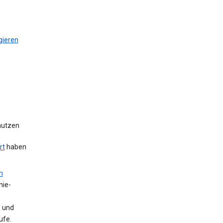
gieren
 nutzen
rt
haben
m
nie-
n und
ufe.