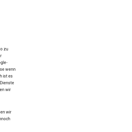
to zu
r
gle-
eise wenn
 ist es
 Dienste
en wir
en wir
nnoch