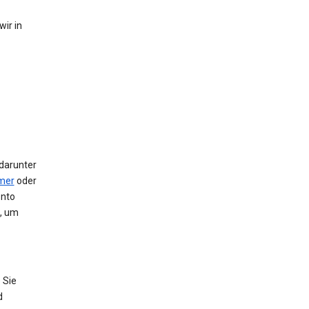
ir in
 darunter
mer
oder
onto
e, um
 Sie
d