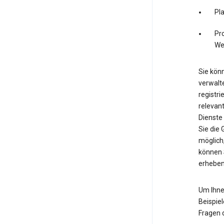
Pl
Pro
We
Sie könn
verwalte
registri
relevan
Dienste
Sie die
möglich,
können 
erheben
Um Ihne
Beispiel
Fragen 