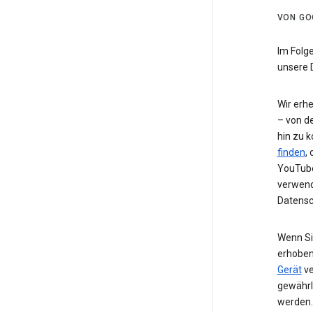
VON GO
Im Folg
unsere 
Wir erh
– von de
hin zu 
finden
,
YouTube
verwend
Datensc
Wenn Si
erhoben
Gerät
ve
gewährl
werden.