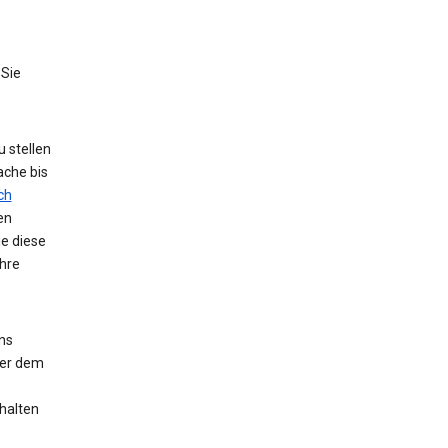
 Sie
 stellen
ache bis
ch
en
ie diese
hre
ns
der dem
halten