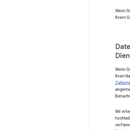
Wenn Si
Ihrem G
Date
Dien
Wenn Si
Ihren N
Zahlung
angemel
Benachr
Wir erhe
hochlad
verfass