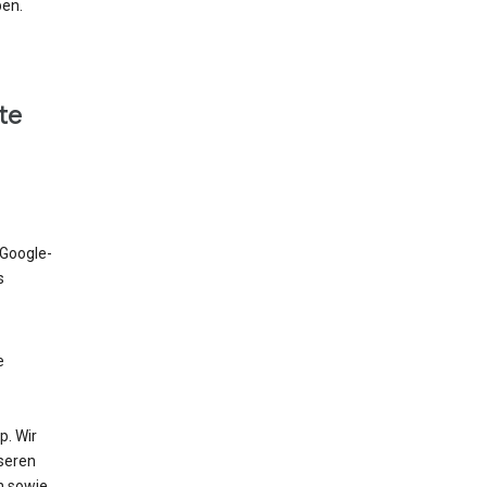
ben.
te
 Google-
s
e
. Wir
nseren
n sowie