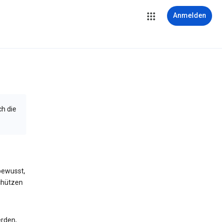
Anmelden
ch die
bewusst,
schützen
erden,