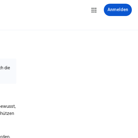
Anmelden
ch die
bewusst,
schützen
erden,