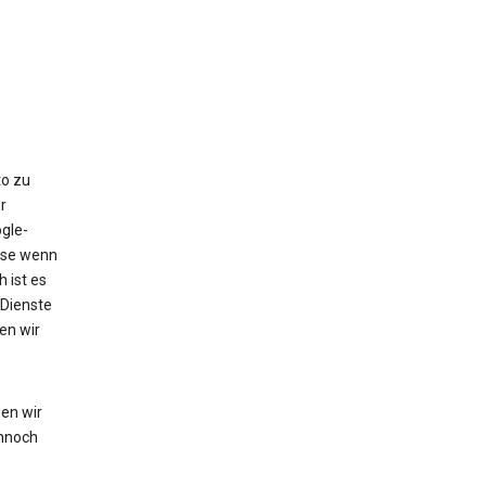
to zu
r
gle-
eise wenn
 ist es
 Dienste
en wir
en wir
nnoch