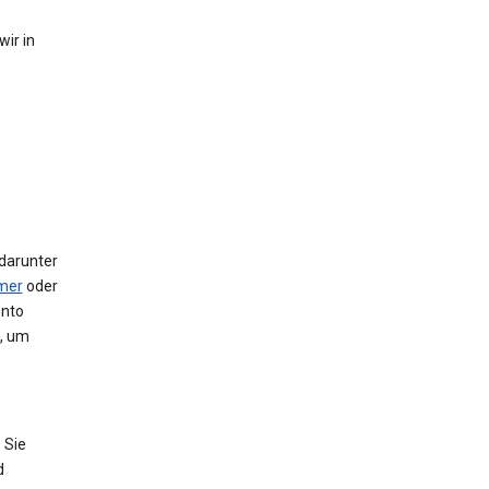
ir in
 darunter
mer
oder
onto
e, um
 Sie
d