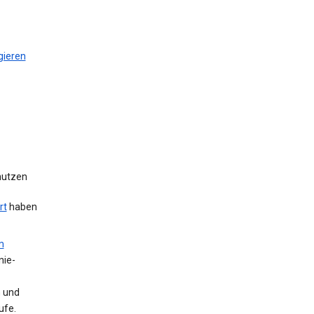
gieren
 nutzen
rt
haben
m
nie-
n und
ufe.