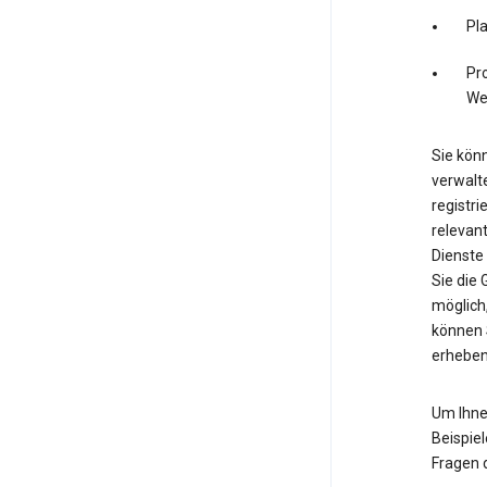
Pl
Pro
We
Sie könn
verwalte
registri
relevan
Dienste
Sie die
möglich,
können 
erheben
Um Ihne
Beispiel
Fragen 