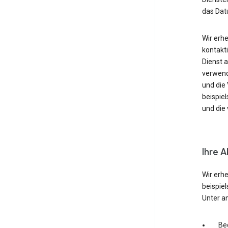
das Dat
Wir erh
kontakti
Dienst 
verwende
und die
beispie
und die 
Ihre A
Wir erh
beispie
Unter a
Be