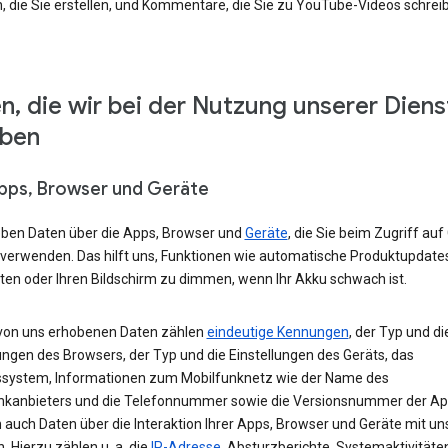
, die Sie erstellen, und Kommentare, die Sie zu YouTube-Videos schrei
n, die wir bei der Nutzung unserer Diens
eben
Apps, Browser und Geräte
eben Daten über die Apps, Browser und
Geräte
, die Sie beim Zugriff auf
 verwenden. Das hilft uns, Funktionen wie automatische Produktupdate
ten oder Ihren Bildschirm zu dimmen, wenn Ihr Akku schwach ist.
von uns erhobenen Daten zählen
eindeutige Kennungen
, der Typ und di
ungen des Browsers, der Typ und die Einstellungen des Geräts, das
ssystem, Informationen zum Mobilfunknetz wie der Name des
nkanbieters und die Telefonnummer sowie die Versionsnummer der App
 auch Daten über die Interaktion Ihrer Apps, Browser und Geräte mit u
. Hierzu zählen u. a. die
IP-Adresse
, Absturzberichte, Systemaktivitäte