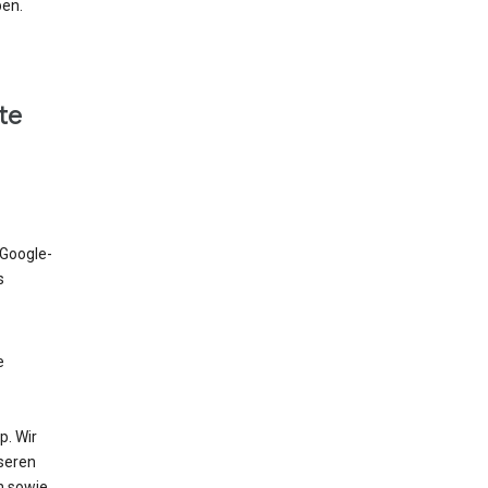
ben.
te
 Google-
s
e
. Wir
nseren
n sowie