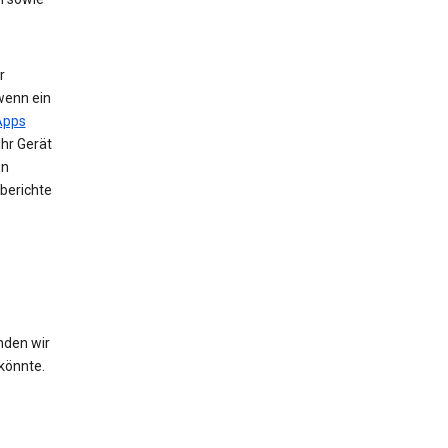
r
wenn ein
Apps
Ihr Gerät
en
berichte
nden wir
könnte.