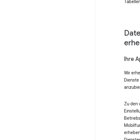
Tabellen
Date
erh
Ihre 
Wir erh
Dienste
anzubie
Zu den 
Einstell
Betrieb
Mobilfu
erheben
Diensten