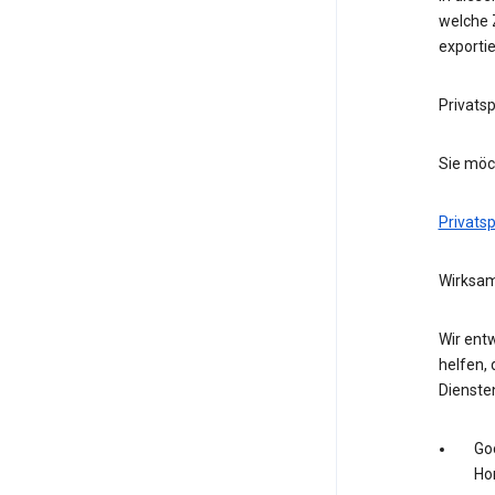
welche Z
exporti
Privats
Sie möc
Privats
Wirksam
Wir entw
helfen, 
Dienste
Go
Ho