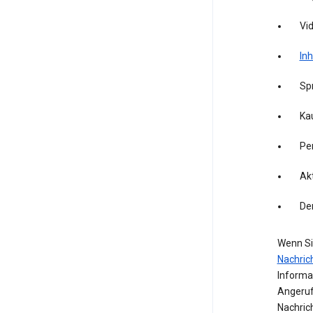
Vid
Inh
Sp
Kau
Pe
Akt
De
Wenn Si
Nachric
Informa
Angeruf
Nachric