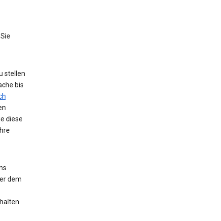
 Sie
 stellen
ache bis
ch
en
ie diese
hre
ns
der dem
halten