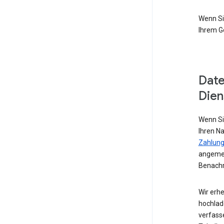
Wenn Si
Ihrem G
Date
Dien
Wenn Si
Ihren N
Zahlung
angemel
Benachr
Wir erhe
hochlad
verfass