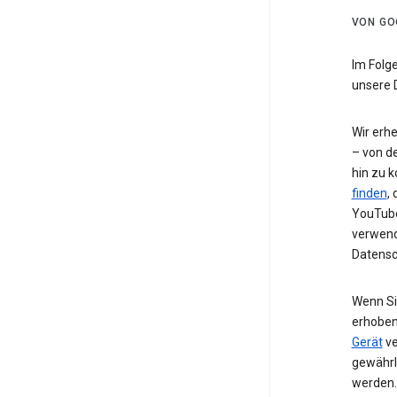
VON GO
Im Folg
unsere 
Wir erh
– von de
hin zu 
finden
,
YouTube
verwend
Datensc
Wenn Si
erhoben
Gerät
ve
gewährl
werden.