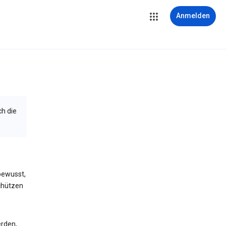
Anmelden
ch die
bewusst,
schützen
erden,