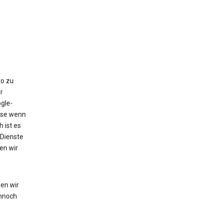
to zu
r
gle-
eise wenn
 ist es
 Dienste
en wir
en wir
nnoch