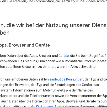
, die Sie erstellen, und Kommentare, die Sie zu YouTube-Videos schrei
n, die wir bei der Nutzung unserer Diens
eben
Apps, Browser und Geräte
eben Daten über die Apps, Browser und
Geräte
, die Sie beim Zugriff auf
 verwenden. Das hilft uns, Funktionen wie automatische Produktupdate
ten oder Ihren Bildschirm zu dimmen, wenn Ihr Akku schwach ist.
von uns erhobenen Daten zählen
eindeutige Kennungen
, der Typ und di
ungen des Browsers, der Typ und die Einstellungen des Geräts, das
ssystem, Informationen zum Mobilfunknetz wie der Name des
nkanbieters und die Telefonnummer sowie die Versionsnummer der App
 auch Daten über die Interaktion Ihrer Apps, Browser und Geräte mit u
. Hierzu zählen u. a. die
IP-Adresse
, Absturzberichte, Systemaktivitäte