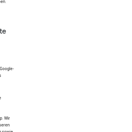
ben.
te
 Google-
s
e
. Wir
nseren
n sowie