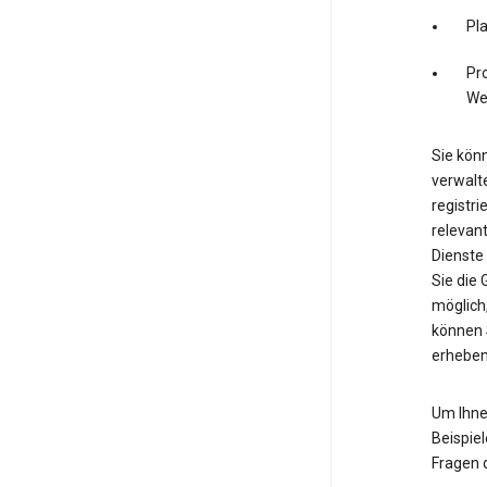
Pl
Pro
We
Sie könn
verwalte
registri
relevan
Dienste
Sie die
möglich,
können 
erheben
Um Ihne
Beispiel
Fragen 