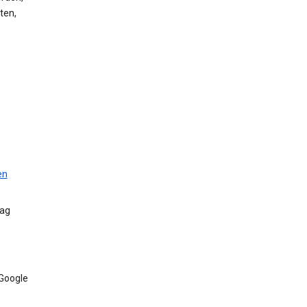
ten,
en
Tag
 Google