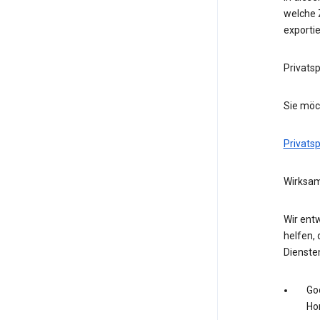
welche Z
exporti
Privats
Sie möc
Privats
Wirksam
Wir entw
helfen, 
Dienste
Go
Ho