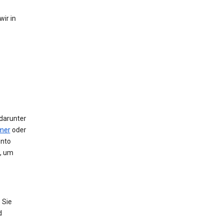
ir in
 darunter
mer
oder
onto
e, um
 Sie
d