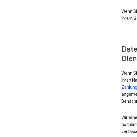
Wenn Si
Ihrem G
Date
Dien
Wenn Si
Ihren N
Zahlung
angemel
Benachr
Wir erhe
hochlad
verfass