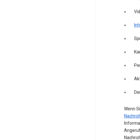
Vid
Inh
Sp
Kau
Pe
Akt
De
Wenn Si
Nachric
Informa
Angeruf
Nachric