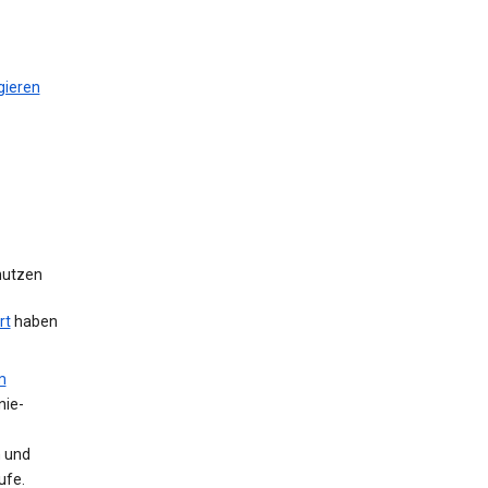
gieren
 nutzen
rt
haben
m
nie-
n und
ufe.