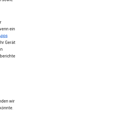
r
wenn ein
Apps
Ihr Gerät
en
berichte
nden wir
könnte.