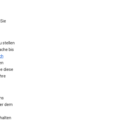
 Sie
 stellen
ache bis
ch
en
ie diese
hre
ns
der dem
halten