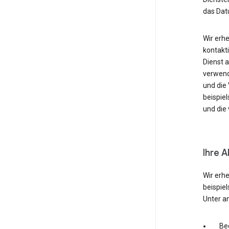
das Dat
Wir erh
kontakti
Dienst 
verwende
und die
beispie
und die 
Ihre A
Wir erh
beispie
Unter a
Be