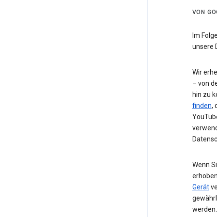
VON GO
Im Folg
unsere 
Wir erh
– von de
hin zu 
finden
,
YouTube
verwend
Datensc
Wenn Si
erhoben
Gerät
ve
gewährl
werden.