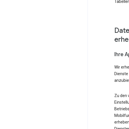
Tabellen
Date
erh
Ihre 
Wir erh
Dienste
anzubie
Zu den 
Einstell
Betrieb
Mobilfu
erheben
Diensten