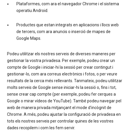
Plataformes, com ara el navegador Chrome i el sistema
operatiu Android.
Productes que estan integrats en aplicacions i llocs web
de tercers, com ara anuncis o inserció de mapes de
Google Maps.
Podeu utilitzar els nostres serveis de diverses maneres per
gestionar la vostra privadesa. Per exemple, podeu crear un
compte de Google i iniciar-hi la sessió per crear contingut i
gestionar-lo, com ara correus electrònics i fotos, o per veure
resultats de la cerca més rellevants. Tanmateix, podeu utilitzar
molts serveis de Google sense iniciar-hi la sessió o, fins i tot,
sense crear cap compte (per exemple, podeu fer cerques a
Google o mirar vídeos de YouTube). També podeu navegar pel
web de manera privada mitjançant el mode d'incògnit de
Chrome. A més, podeu ajustar la configuració de privadesa en
tots els nostres serveis per controlar quines de les vostres
dades recopilem i com les fem servir.