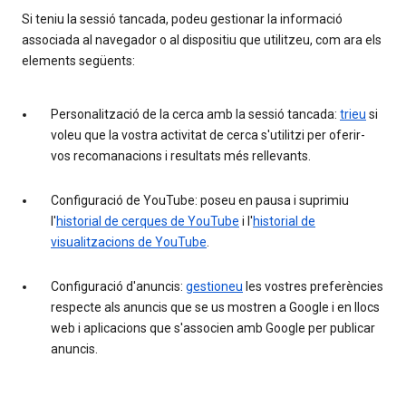
Si teniu la sessió tancada, podeu gestionar la informació
associada al navegador o al dispositiu que utilitzeu, com ara els
elements següents:
Personalització de la cerca amb la sessió tancada:
trieu
si
voleu que la vostra activitat de cerca s'utilitzi per oferir-
vos recomanacions i resultats més rellevants.
Configuració de YouTube: poseu en pausa i suprimiu
l'
historial de cerques de YouTube
i l'
historial de
visualitzacions de YouTube
.
Configuració d'anuncis:
gestioneu
les vostres preferències
respecte als anuncis que se us mostren a Google i en llocs
web i aplicacions que s'associen amb Google per publicar
anuncis.