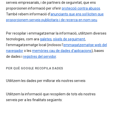
serveis empresarials, i de partners de seguretat, que ens
proporcionen informació per oferir
protecció contra abusos
.
També rebem informació d'
anunciants que ens sol·liciten que
proporcionem serveis publicitaris i de recerca en nom seu
.
Per recopilar i emmagatzemar la informació, utilitzem diverses
tecnologies, com ara
galetes
,
píxels de seguiment
,
l'emmagatzematge local (inclosos l'
emmagatzematge web del
navegador
o les
memòries cau de dades d’aplicacions
), bases
de dades i
registres del servidor
.
PER QUÈ GOOGLE RECOPILA DADES
Utilitzem les dades per millorar els nostres serveis
Utilitzem la informació que recopilem de tots els nostres
serveis per a les finalitats següents: