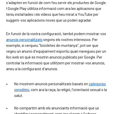
s'adapten en funció de com feu servir els productes de Google.
I Google Play utilitza informació com ara les aplicacions que
teniu instal·lades i els vídeos que heu mirat a YouTube per
suggerir-vos aplicacions noves que us poden agradar.
En funció de la vostra configuració, també podem mostrar-vos
anuncis personalitzats
segons els vostres interessos. Per
exemple, si cerqueu "bicicletes de muntanya", pot ser que
vegeu un anunci d'equipament esportiu quan navegueu per un
lloc web en què es mostrin anuncis publicats per Google. Per
controlar la informació que utilitzem per mostrar-vos anuncis,
aneu a la configuració d'anuncis.
No mostrem anuncis personalitzats basats en
categories
sensibles
, com ara la raça, la religió, l'orientació sexual o la
salut.
No compartim amb els anunciants informació que us
identifiqui personalment, com ara el nom o l'adreça