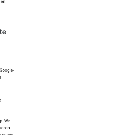
ben.
te
 Google-
s
e
. Wir
nseren
n sowie