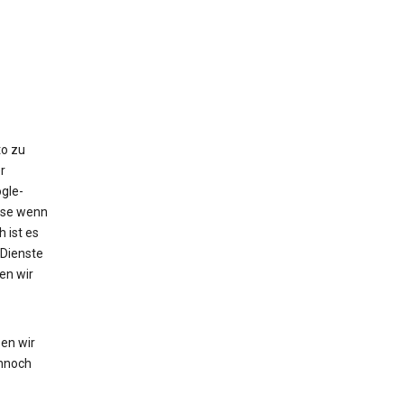
to zu
r
gle-
eise wenn
 ist es
 Dienste
en wir
en wir
nnoch