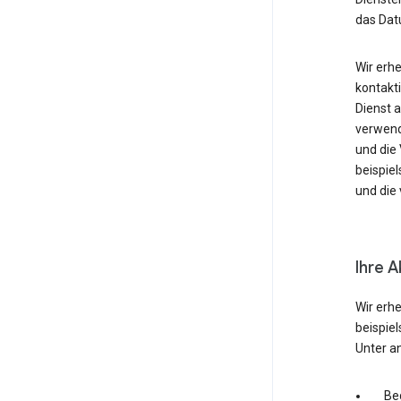
das Dat
Wir erh
kontakti
Dienst 
verwende
und die
beispie
und die 
Ihre A
Wir erh
beispie
Unter a
Be