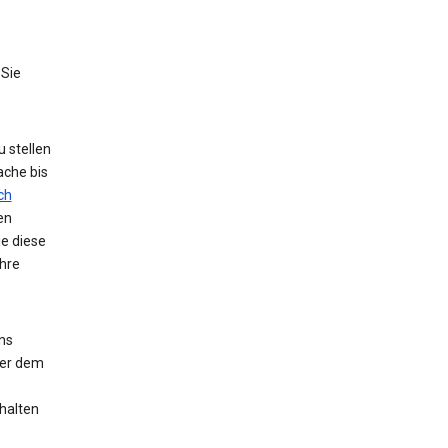
 Sie
 stellen
ache bis
ch
en
ie diese
hre
ns
der dem
halten