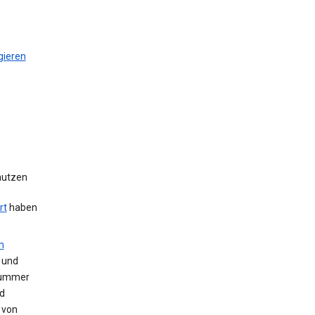
gieren
 nutzen
rt
haben
m
 und
Nummer
d
 von