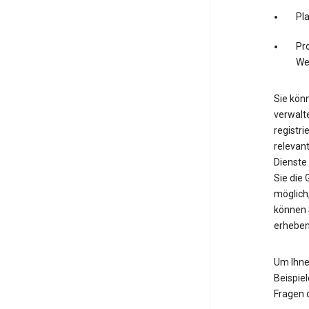
Pl
Pro
We
Sie könn
verwalte
registri
relevan
Dienste
Sie die
möglich,
können 
erheben
Um Ihne
Beispiel
Fragen 