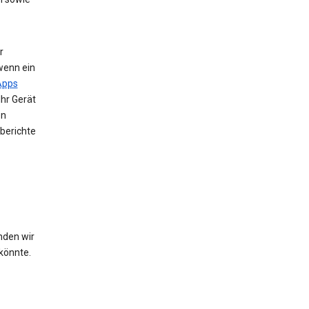
r
wenn ein
Apps
Ihr Gerät
en
berichte
nden wir
könnte.