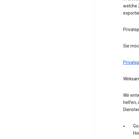
welche Z
exporti
Privats
Sie möc
Privats
Wirksam
Wir entw
helfen, 
Dienste
Go
Ho