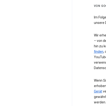
VON GO
Im Folg
unsere 
Wir erh
– von de
hin zu 
finden
,
YouTube
verwend
Datensc
Wenn Si
erhoben
Gerät
ve
gewährl
werden.