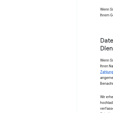
Wenn Si
Ihrem G
Date
Dien
Wenn Si
Ihren N
Zahlung
angemel
Benachr
Wir erhe
hochlad
verfass