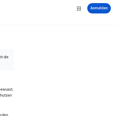
Anmelden
ch die
bewusst,
schützen
erden,