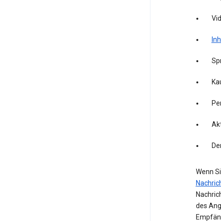
Vid
Inh
Sp
Kau
Pe
Akt
De
Wenn Si
Nachric
Nachric
des Ang
Empfäng