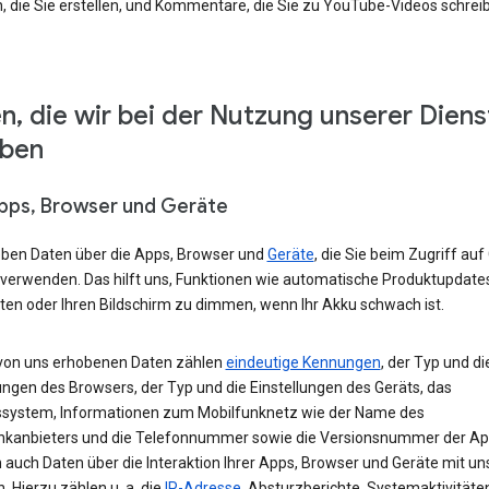
, die Sie erstellen, und Kommentare, die Sie zu YouTube-Videos schrei
n, die wir bei der Nutzung unserer Diens
eben
Apps, Browser und Geräte
eben Daten über die Apps, Browser und
Geräte
, die Sie beim Zugriff auf
 verwenden. Das hilft uns, Funktionen wie automatische Produktupdate
ten oder Ihren Bildschirm zu dimmen, wenn Ihr Akku schwach ist.
von uns erhobenen Daten zählen
eindeutige Kennungen
, der Typ und di
ungen des Browsers, der Typ und die Einstellungen des Geräts, das
ssystem, Informationen zum Mobilfunknetz wie der Name des
nkanbieters und die Telefonnummer sowie die Versionsnummer der App
 auch Daten über die Interaktion Ihrer Apps, Browser und Geräte mit u
. Hierzu zählen u. a. die
IP-Adresse
, Absturzberichte, Systemaktivitäte