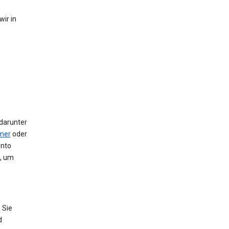
ir in
 darunter
mer
oder
onto
e, um
 Sie
d