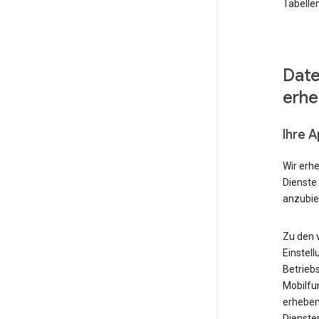
Tabellen
Date
erh
Ihre 
Wir erh
Dienste
anzubie
Zu den 
Einstell
Betrieb
Mobilfu
erheben
Diensten