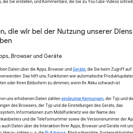
, die Sie erstellen, und Kommentare, die Sie zu YouTube-Videos schrei
n, die wir bei der Nutzung unserer Diens
eben
Apps, Browser und Geräte
eben Daten über die Apps, Browser und
Geräte
, die Sie beim Zugriff auf
 verwenden. Das hilft uns, Funktionen wie automatische Produktupdate
ten oder Ihren Bildschirm zu dimmen, wenn Ihr Akku schwach ist.
von uns erhobenen Daten zählen
eindeutige Kennungen
, der Typ und di
ungen des Browsers, der Typ und die Einstellungen des Geräts, das
ssystem, Informationen zum Mobilfunknetz wie der Name des
nkanbieters und die Telefonnummer sowie die Versionsnummer der App
 auch Daten über die Interaktion Ihrer Apps, Browser und Geräte mit u
. Hierzu zählen u. a. die
IP-Adresse
, Absturzberichte, Systemaktivitäte