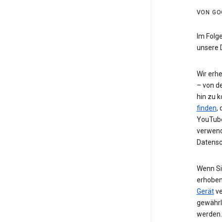
VON GO
Im Folg
unsere 
Wir erh
– von de
hin zu 
finden
,
YouTube
verwend
Datensc
Wenn Si
erhoben
Gerät
ve
gewährl
werden.