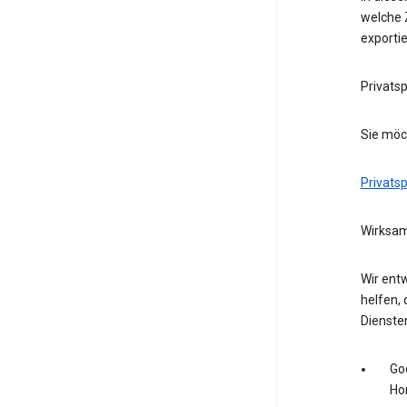
welche Z
exporti
Privats
Sie möc
Privats
Wirksam
Wir entw
helfen, 
Dienste
Go
Ho