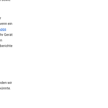
r
wenn ein
Apps
Ihr Gerät
en
berichte
nden wir
könnte.