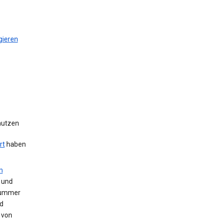
gieren
 nutzen
rt
haben
m
 und
Nummer
d
 von