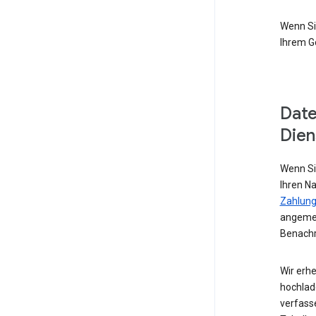
Wenn Si
Ihrem G
Date
Dien
Wenn Si
Ihren N
Zahlung
angemel
Benachr
Wir erhe
hochlad
verfass