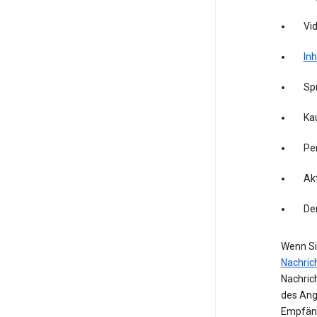
Vid
Inh
Sp
Kau
Pe
Akt
De
Wenn Si
Nachric
Nachric
des Ang
Empfäng