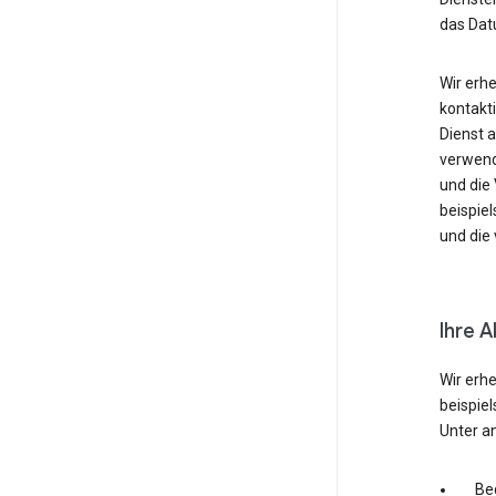
das Dat
Wir erh
kontakti
Dienst 
verwende
und die
beispie
und die 
Ihre A
Wir erh
beispie
Unter a
Be