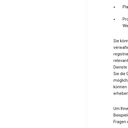
Pl
Pro
We
Sie könn
verwalte
registri
relevan
Dienste
Sie die
möglich,
können 
erheben
Um Ihne
Beispiel
Fragen 