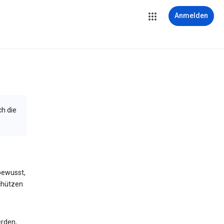
Anmelden
ch die
bewusst,
schützen
erden,