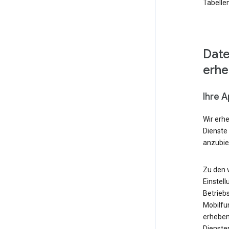
Tabellen
Date
erh
Ihre 
Wir erh
Dienste
anzubie
Zu den 
Einstell
Betrieb
Mobilfu
erheben
Diensten