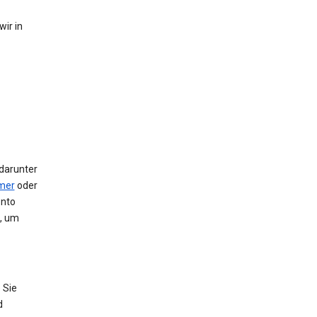
ir in
 darunter
mer
oder
onto
e, um
 Sie
d