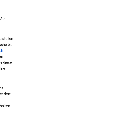
 Sie
 stellen
ache bis
ch
en
ie diese
hre
ns
der dem
halten