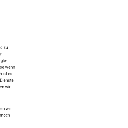
to zu
r
gle-
eise wenn
 ist es
 Dienste
en wir
en wir
nnoch