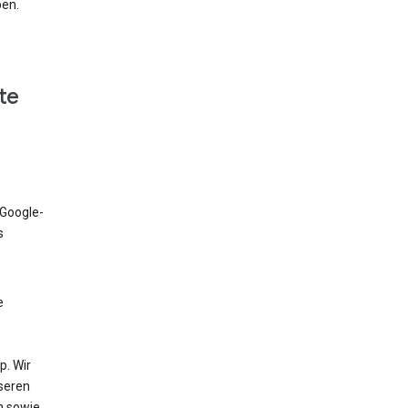
ben.
te
 Google-
s
e
. Wir
nseren
n sowie