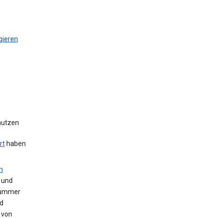
gieren
 nutzen
rt
haben
m
 und
Nummer
d
 von