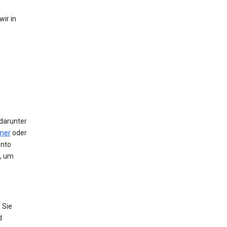
ir in
 darunter
mer
oder
onto
e, um
 Sie
d