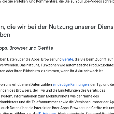
, die Sie erstellen, und Kommentare, die Sie zu YouTube-Videos schrei
n, die wir bei der Nutzung unserer Diens
eben
Apps, Browser und Geräte
eben Daten über die Apps, Browser und
Geräte
, die Sie beim Zugriff auf
 verwenden. Das hilft uns, Funktionen wie automatische Produktupdate
ten oder Ihren Bildschirm zu dimmen, wenn Ihr Akku schwach ist.
von uns erhobenen Daten zählen
eindeutige Kennungen
, der Typ und di
ungen des Browsers, der Typ und die Einstellungen des Geräts, das
ssystem, Informationen zum Mobilfunknetz wie der Name des
nkanbieters und die Telefonnummer sowie die Versionsnummer der App
 auch Daten über die Interaktion Ihrer Apps, Browser und Geräte mit u
. Hierzu zählen u. a. die
IP-Adresse
, Absturzberichte, Systemaktivitäte