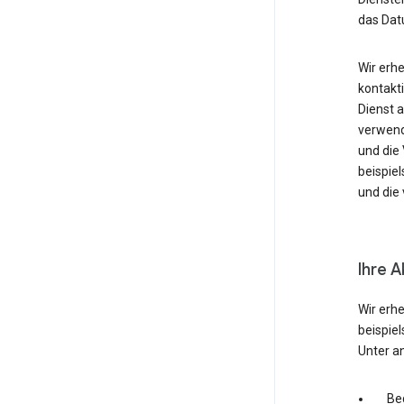
das Dat
Wir erh
kontakti
Dienst 
verwende
und die
beispie
und die 
Ihre A
Wir erh
beispie
Unter a
Be