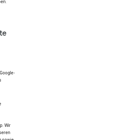
ben.
te
 Google-
s
e
. Wir
nseren
n sowie