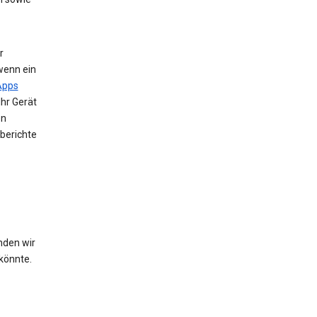
r
wenn ein
Apps
Ihr Gerät
en
berichte
nden wir
könnte.