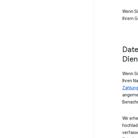
Wenn Si
Ihrem G
Date
Dien
Wenn Si
Ihren N
Zahlung
angemel
Benachr
Wir erhe
hochlad
verfass