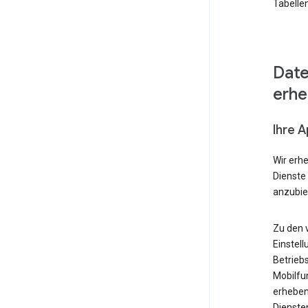
Tabellen
Date
erh
Ihre 
Wir erh
Dienste
anzubie
Zu den 
Einstell
Betrieb
Mobilfu
erheben
Diensten