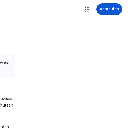
Anmelden
ch die
bewusst,
schützen
erden,