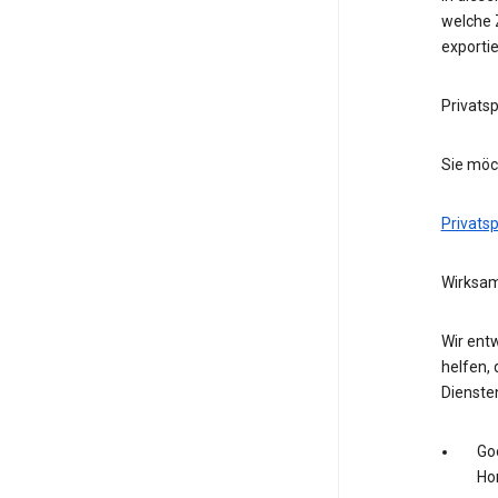
welche Z
exporti
Privats
Sie möc
Privats
Wirksam
Wir entw
helfen, 
Dienste
Go
Ho