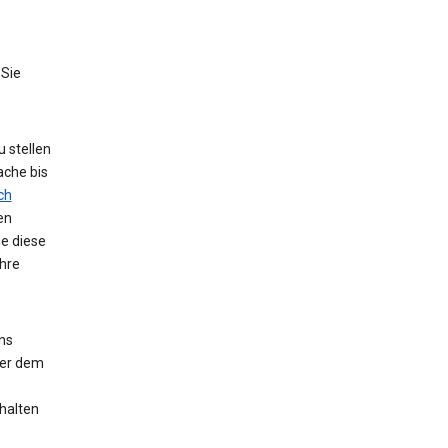
 Sie
 stellen
ache bis
ch
en
ie diese
hre
ns
der dem
halten