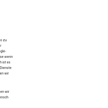
to zu
r
gle-
eise wenn
 ist es
 Dienste
en wir
en wir
nnoch