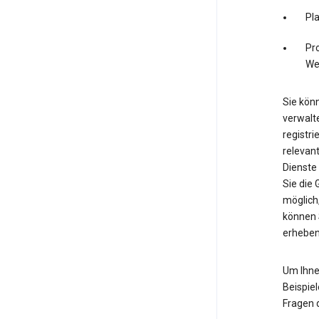
Pl
Pro
We
Sie könn
verwalte
registri
relevan
Dienste
Sie die
möglich,
können 
erheben
Um Ihne
Beispiel
Fragen 