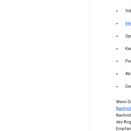
Vid
Inh
Sp
Kau
Pe
Akt
De
Wenn Si
Nachric
Nachric
des Ang
Empfäng