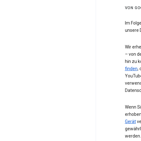
VON GO
Im Folg
unsere 
Wir erh
– von de
hin zu 
finden
,
YouTube
verwend
Datensc
Wenn Si
erhoben
Gerät
ve
gewährl
werden.