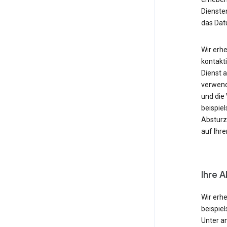
Diensten
das Dat
Wir erh
kontakti
Dienst 
verwende
und die
beispie
Absturzb
auf Ihr
Ihre A
Wir erh
beispie
Unter a