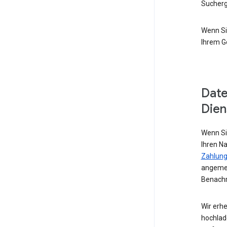
Sucherg
Wenn Si
Ihrem G
Date
Dien
Wenn Si
Ihren N
Zahlung
angemel
Benachr
Wir erhe
hochlad