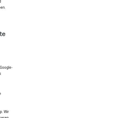
d
ben.
te
 Google-
s
e
. Wir
nseren