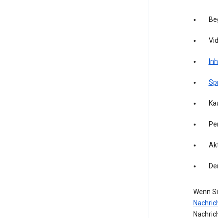
Be
Vid
Inh
Sp
Kau
Pe
Akt
De
Wenn Si
Nachric
Nachric