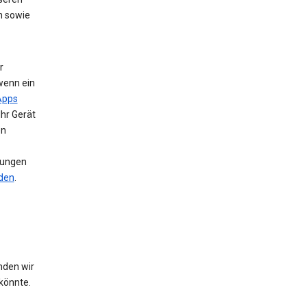
n sowie
r
wenn ein
Apps
Ihr Gerät
en
llungen
nden
.
nden wir
könnte.