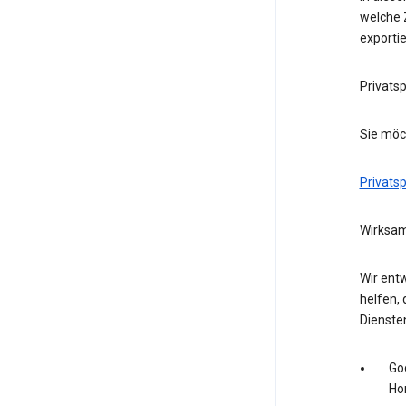
welche Z
exporti
Privats
Sie möc
Privats
Wirksam
Wir entw
helfen, 
Dienste
Go
Ho