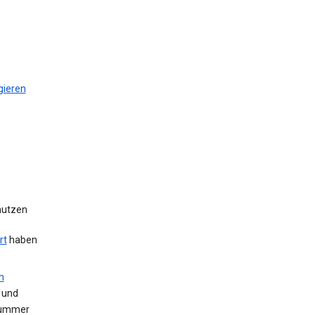
gieren
 nutzen
rt
haben
m
 und
Nummer