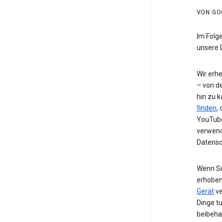
VON GO
Im Folg
unsere 
Wir erh
– von de
hin zu 
finden
,
YouTube
verwend
Datensc
Wenn Si
erhoben
Gerät
ve
Dinge t
beibeha