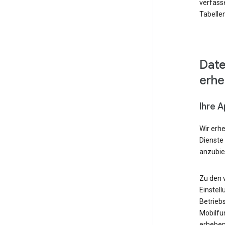
verfass
Tabellen
Date
erh
Ihre 
Wir erh
Dienste
anzubie
Zu den 
Einstell
Betrieb
Mobilfu
erheben