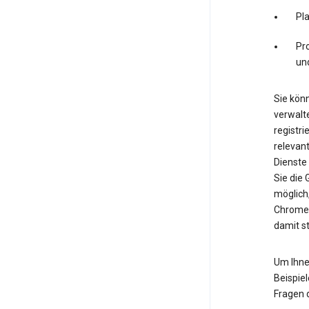
Pl
Pro
un
Sie könn
verwalte
registri
relevan
Dienste
Sie die
möglich
Chrome.
damit s
Um Ihne
Beispiel
Fragen 