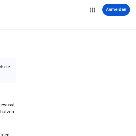
Anmelden
ch die
bewusst,
schützen
erden,