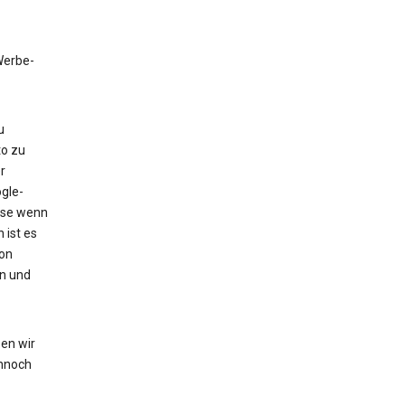
 Werbe-
u
to zu
r
gle-
eise wenn
 ist es
von
en und
en wir
nnoch