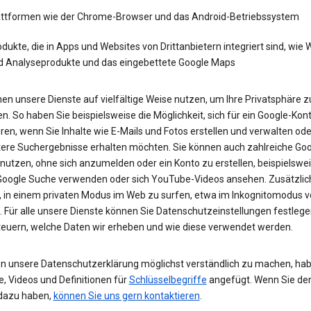
attformen wie der Chrome-Browser und das Android-Betriebssystem
dukte, die in Apps und Websites von Drittanbietern integriert sind, wie
d Analyseprodukte und das eingebettete Google Maps
en unsere Dienste auf vielfältige Weise nutzen, um Ihre Privatsphäre z
n. So haben Sie beispielsweise die Möglichkeit, sich für ein Google-Kon
eren, wenn Sie Inhalte wie E-Mails und Fotos erstellen und verwalten ode
tere Suchergebnisse erhalten möchten. Sie können auch zahlreiche Goo
 nutzen, ohne sich anzumelden oder ein Konto zu erstellen, beispielsw
 Google Suche verwenden oder sich YouTube-Videos ansehen. Zusätzlich
, in einem privaten Modus im Web zu surfen, etwa im Inkognitomodus 
 Für alle unsere Dienste können Sie Datenschutzeinstellungen festleg
teuern, welche Daten wir erheben und wie diese verwendet werden.
n unsere Datenschutzerklärung möglichst verständlich zu machen, hab
e, Videos und Definitionen für
Schlüsselbegriffe
angefügt. Wenn Sie de
dazu haben,
können Sie uns gern kontaktieren
.