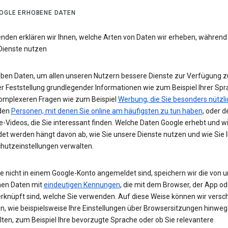
OGLE ERHOBENE DATEN
enden erklären wir Ihnen, welche Arten von Daten wir erheben, während
Dienste nutzen
eben Daten, um allen unseren Nutzern bessere Dienste zur Verfügung zu
r Feststellung grundlegender Informationen wie zum Beispiel Ihrer Spr
komplexeren Fragen wie zum Beispiel
Werbung, die Sie besonders nützli
 den
Personen, mit denen Sie online am häufigsten zu tun haben
, oder d
-Videos, die Sie interessant finden. Welche Daten Google erhebt und w
et werden hängt davon ab, wie Sie unsere Dienste nutzen und wie Sie I
hutzeinstellungen verwalten.
e nicht in einem Google-Konto angemeldet sind, speichern wir die von u
en Daten mit
eindeutigen Kennungen
, die mit dem Browser, der App o
rknüpft sind, welche Sie verwenden. Auf diese Weise können wir versc
un, wie beispielsweise Ihre Einstellungen über Browsersitzungen hinweg
lten, zum Beispiel Ihre bevorzugte Sprache oder ob Sie relevantere