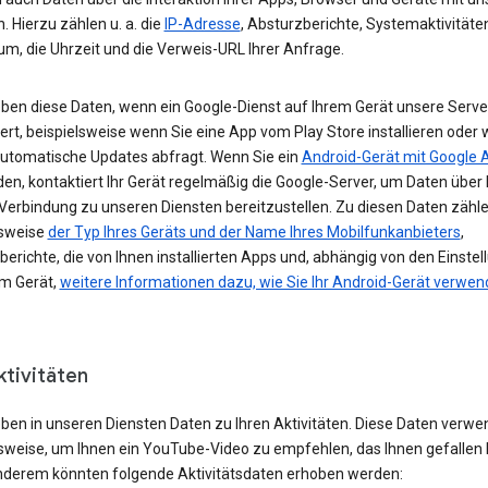
. Hierzu zählen u. a. die
IP-Adresse
, Absturzberichte, Systemaktivitäte
um, die Uhrzeit und die Verweis-URL Ihrer Anfrage.
eben diese Daten, wenn ein Google-Dienst auf Ihrem Gerät unsere Serve
ert, beispielsweise wenn Sie eine App vom Play Store installieren oder 
automatische Updates abfragt. Wenn Sie ein
Android-Gerät mit Google 
n, kontaktiert Ihr Gerät regelmäßig die Google-Server, um Daten über 
 Verbindung zu unseren Diensten bereitzustellen. Zu diesen Daten zähl
lsweise
der Typ Ihres Geräts und der Name Ihres Mobilfunkanbieters
,
erichte, die von Ihnen installierten Apps und, abhängig von den Einste
em Gerät,
weitere Informationen dazu, wie Sie Ihr Android-Gerät verwe
ktivitäten
eben in unseren Diensten Daten zu Ihren Aktivitäten. Diese Daten verwe
lsweise, um Ihnen ein YouTube-Video zu empfehlen, das Ihnen gefallen 
nderem könnten folgende Aktivitätsdaten erhoben werden: