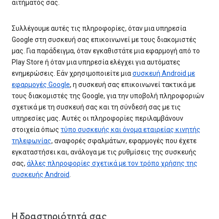
αιτήματός σας.
Συλλέγουμε αυτές τις πληροφορίες, όταν μια υπηρεσία
Google στη συσκευή σας επικοινωνεί με τους διακομιστές
μας. Για παράδειγμα, όταν εγκαθιστάτε μια εφαρμογή από το
Play Store ή όταν μια υπηρεσία ελέγχει για αυτόματες
ενημερώσεις. Εάν χρησιμοποιείτε μια
συσκευή Android με
εφαρμογές Google
, η συσκευή σας επικοινωνεί τακτικά με
τους διακομιστές της Google, για την υποβολή πληροφοριών
σχετικά με τη συσκευή σας και τη σύνδεσή σας με τις
υπηρεσίες μας. Αυτές οι πληροφορίες περιλαμβάνουν
στοιχεία όπως
τύπο συσκευής και όνομα εταιρείας κινητής
τηλεφωνίας
, αναφορές σφαλμάτων, εφαρμογές που έχετε
εγκαταστήσει και, ανάλογα με τις ρυθμίσεις της συσκευής
σας,
άλλες πληροφορίες σχετικά με τον τρόπο χρήσης της
συσκευής Android
.
Η δραστηριότητά σας