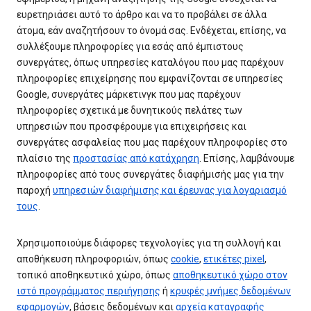
ευρετηριάσει αυτό το άρθρο και να το προβάλει σε άλλα
άτομα, εάν αναζητήσουν το όνομά σας. Ενδέχεται, επίσης, να
συλλέξουμε πληροφορίες για εσάς από έμπιστους
συνεργάτες, όπως υπηρεσίες καταλόγου που μας παρέχουν
πληροφορίες επιχείρησης που εμφανίζονται σε υπηρεσίες
Google, συνεργάτες μάρκετινγκ που μας παρέχουν
πληροφορίες σχετικά με δυνητικούς πελάτες των
υπηρεσιών που προσφέρουμε για επιχειρήσεις και
συνεργάτες ασφαλείας που μας παρέχουν πληροφορίες στο
πλαίσιο της
προστασίας από κατάχρηση
. Επίσης, λαμβάνουμε
πληροφορίες από τους συνεργάτες διαφήμισής μας για την
παροχή
υπηρεσιών διαφήμισης και έρευνας για λογαριασμό
τους
.
Χρησιμοποιούμε διάφορες τεχνολογίες για τη συλλογή και
αποθήκευση πληροφοριών, όπως
cookie
,
ετικέτες pixel
,
τοπικό αποθηκευτικό χώρο, όπως
αποθηκευτικό χώρο στον
ιστό προγράμματος περιήγησης
ή
κρυφές μνήμες δεδομένων
εφαρμογών
, βάσεις δεδομένων και
αρχεία καταγραφής