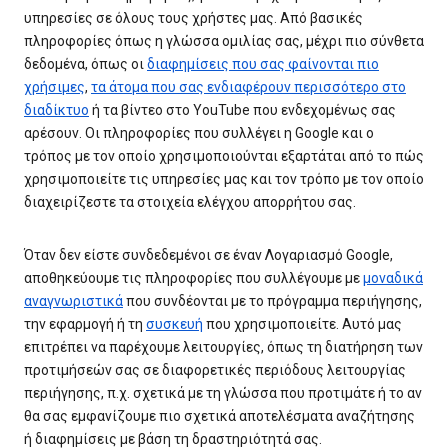
υπηρεσίες σε όλους τους χρήστες μας. Από βασικές
πληροφορίες όπως η γλώσσα ομιλίας σας, μέχρι πιο σύνθετα
δεδομένα, όπως οι
διαφημίσεις που σας φαίνονται πιο
χρήσιμες
,
τα άτομα που σας ενδιαφέρουν περισσότερο στο
διαδίκτυο
ή τα βίντεο στο YouTube που ενδεχομένως σας
αρέσουν. Οι πληροφορίες που συλλέγει η Google και ο
τρόπος με τον οποίο χρησιμοποιούνται εξαρτάται από το πώς
χρησιμοποιείτε τις υπηρεσίες μας και τον τρόπο με τον οποίο
διαχειρίζεστε τα στοιχεία ελέγχου απορρήτου σας.
Όταν δεν είστε συνδεδεμένοι σε έναν Λογαριασμό Google,
αποθηκεύουμε τις πληροφορίες που συλλέγουμε με
μοναδικά
αναγνωριστικά
που συνδέονται με το πρόγραμμα περιήγησης,
την εφαρμογή ή τη
συσκευή
που χρησιμοποιείτε. Αυτό μας
επιτρέπει να παρέχουμε λειτουργίες, όπως τη διατήρηση των
προτιμήσεών σας σε διαφορετικές περιόδους λειτουργίας
περιήγησης, π.χ. σχετικά με τη γλώσσα που προτιμάτε ή το αν
θα σας εμφανίζουμε πιο σχετικά αποτελέσματα αναζήτησης
ή διαφημίσεις με βάση τη δραστηριότητά σας.