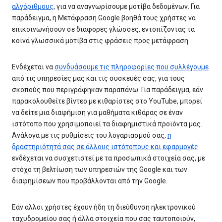
αλγόριθμους
, για να αναγνωρίσουμε μοτίβα δεδομένων. Για
παράδειγμα, η Μετάφραση Google βοηθά τους χρήστες να
επικοινωνήσουν σε διάφορες γλώσσες, εντοπίζοντας τα
κοινά γλωσσικά μοτίβα στις φράσεις προς μετάφραση.
Ενδέχεται να
συνδυάσουμε τις πληροφορίες που συλλέγουμε
από τις υπηρεσίες μας και τις συσκευές σας, για τους
σκοπούς που περιγράφηκαν παραπάνω. Για παράδειγμα, εάν
παρακολουθείτε βίντεο με κιθαρίστες στο YouTube, μπορεί
να δείτε μια διαφήμιση για μαθήματα κιθάρας σε έναν
ιστότοπο που χρησιμοποιεί τα διαφημιστικά προϊόντα μας.
Ανάλογα με τις ρυθμίσεις του λογαριασμού σας,
η
δραστηριότητά σας σε άλλους ιστότοπους και εφαρμογές
ενδέχεται να συσχετιστεί με τα προσωπικά στοιχεία σας, με
στόχο τη βελτίωση των υπηρεσιών της Google και των
διαφημίσεων που προβάλλονται από την Google.
Εάν άλλοι χρήστες έχουν ήδη τη διεύθυνση ηλεκτρονικού
ταχυδρομείου σας ή άλλα στοιχεία που σας ταυτοποιούν,