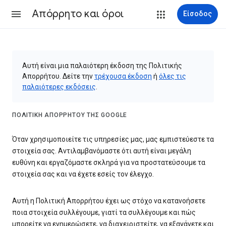
Απόρρητο και όροι
Είσοδος
Αυτή είναι μια παλαιότερη έκδοση της Πολιτικής
Απορρήτου. Δείτε την
τρέχουσα έκδοση
ή
όλες τις
παλαιότερες εκδόσεις
.
ΠΟΛΙΤΙΚΉ ΑΠΟΡΡΉΤΟΥ ΤΗΣ GOOGLE
Όταν χρησιμοποιείτε τις υπηρεσίες μας, μας εμπιστεύεστε τα
στοιχεία σας. Αντιλαμβανόμαστε ότι αυτή είναι μεγάλη
ευθύνη και εργαζόμαστε σκληρά για να προστατεύσουμε τα
στοιχεία σας και να έχετε εσείς τον έλεγχο.
Αυτή η Πολιτική Απορρήτου έχει ως στόχο να κατανοήσετε
ποια στοιχεία συλλέγουμε, γιατί τα συλλέγουμε και πώς
μπορείτε να ενημερώσετε, να διαχειριστείτε, να εξαγάγετε και