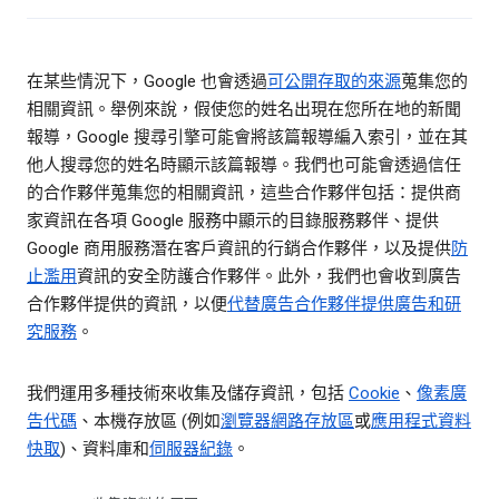
在某些情況下，Google 也會透過
可公開存取的來源
蒐集您的
相關資訊。舉例來說，假使您的姓名出現在您所在地的新聞
報導，Google 搜尋引擎可能會將該篇報導編入索引，並在其
他人搜尋您的姓名時顯示該篇報導。我們也可能會透過信任
的合作夥伴蒐集您的相關資訊，這些合作夥伴包括：提供商
家資訊在各項 Google 服務中顯示的目錄服務夥伴、提供
Google 商用服務潛在客戶資訊的行銷合作夥伴，以及提供
防
止濫用
資訊的安全防護合作夥伴。此外，我們也會收到廣告
合作夥伴提供的資訊，以便
代替廣告合作夥伴提供廣告和研
究服務
。
我們運用多種技術來收集及儲存資訊，包括
Cookie
、
像素廣
告代碼
、本機存放區 (例如
瀏覽器網路存放區
或
應用程式資料
快取
)、資料庫和
伺服器紀錄
。