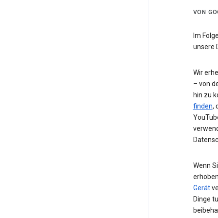
VON GO
Im Folg
unsere 
Wir erh
– von de
hin zu 
finden
,
YouTube
verwend
Datensc
Wenn Si
erhoben
Gerät
ve
Dinge t
beibeha