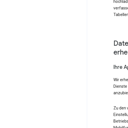
hochlad
verfass
Tabellen
Date
erh
Ihre 
Wir erh
Dienste
anzubie
Zu den 
Einstell
Betrieb
Mobilfu