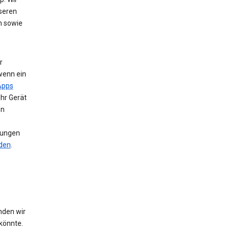
nseren
n sowie
r
wenn ein
Apps
Ihr Gerät
en
llungen
nden
.
nden wir
könnte.