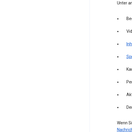
Unter a
Be
Vid
Inh
Sp
Kau
Pe
Akt
De
Wenn Si
Nachric