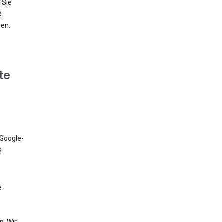
 Sie
d
ben.
te
 Google-
s
e
. Wir