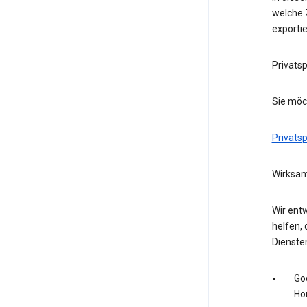
welche Z
exporti
Privats
Sie möc
Privats
Wirksam
Wir entw
helfen, 
Dienste
Go
Ho