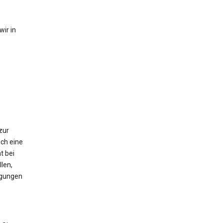
ir in
zur
ch eine
t bei
len,
igungen