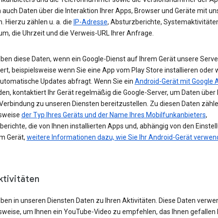
 auch Daten über die Interaktion Ihrer Apps, Browser und Geräte mit u
. Hierzu zählen u. a. die
IP-Adresse
, Absturzberichte, Systemaktivitäte
um, die Uhrzeit und die Verweis-URL Ihrer Anfrage.
eben diese Daten, wenn ein Google-Dienst auf Ihrem Gerät unsere Serve
ert, beispielsweise wenn Sie eine App vom Play Store installieren oder 
automatische Updates abfragt. Wenn Sie ein
Android-Gerät mit Google 
n, kontaktiert Ihr Gerät regelmäßig die Google-Server, um Daten über 
 Verbindung zu unseren Diensten bereitzustellen. Zu diesen Daten zähl
lsweise
der Typ Ihres Geräts und der Name Ihres Mobilfunkanbieters
,
erichte, die von Ihnen installierten Apps und, abhängig von den Einste
em Gerät,
weitere Informationen dazu, wie Sie Ihr Android-Gerät verwe
ktivitäten
eben in unseren Diensten Daten zu Ihren Aktivitäten. Diese Daten verwe
lsweise, um Ihnen ein YouTube-Video zu empfehlen, das Ihnen gefallen 