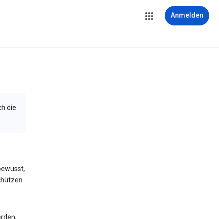
Anmelden
ch die
bewusst,
schützen
erden,