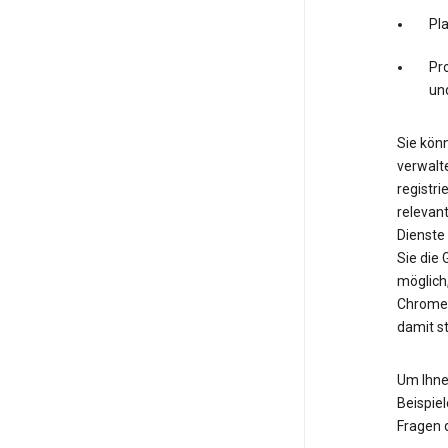
Pl
Pro
un
Sie könn
verwalte
registri
relevan
Dienste
Sie die
möglich
Chrome.
damit s
Um Ihne
Beispiel
Fragen 