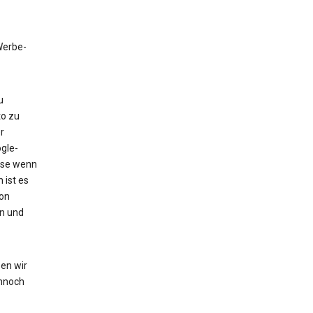
 Werbe-
u
to zu
r
gle-
eise wenn
 ist es
von
en und
en wir
nnoch