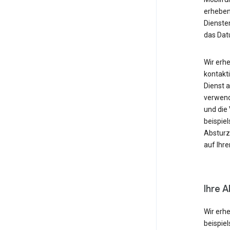
erheben
Diensten
das Dat
Wir erh
kontakti
Dienst 
verwende
und die
beispie
Absturzb
auf Ihr
Ihre A
Wir erh
beispie