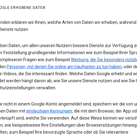
OGLE ERHOBENE DATEN
enden erklären wir Ihnen, welche Arten von Daten wir erheben, während
Dienste nutzen
eben Daten, um allen unseren Nutzern bessere Dienste zur Verfügung zu
r Feststellung grundlegender Informationen wie zum Beispiel Ihrer Spr
komplexeren Fragen wie zum Beispiel
Werbung, die Sie besonders nützli
 den
Personen, mit denen Sie online am häufigsten zu tun haben
, oder d
-Videos, die Sie interessant finden. Welche Daten Google erhebt und w
et werden hängt davon ab, wie Sie unsere Dienste nutzen und wie Sie I
hutzeinstellungen verwalten.
e nicht in einem Google-Konto angemeldet sind, speichern wir die von u
en Daten mit
eindeutigen Kennungen
, die mit dem Browser, der App o
rknüpft sind, welche Sie verwenden. Auf diese Weise können wir versc
un, wie beispielsweise Ihre Einstellungen über Browsersitzungen hinweg
lten, zum Beispiel Ihre bevorzugte Sprache oder ob Sie relevantere