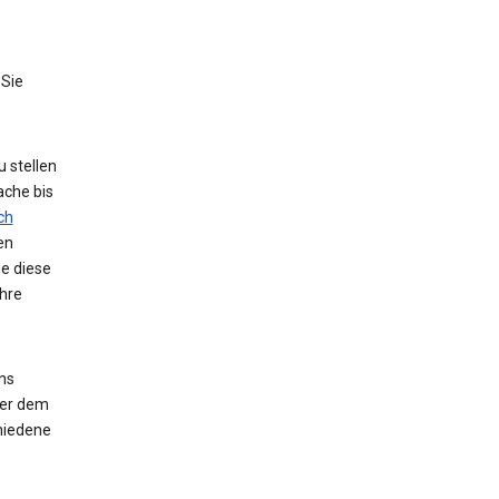
 Sie
 stellen
ache bis
ch
en
ie diese
hre
ns
der dem
hiedene