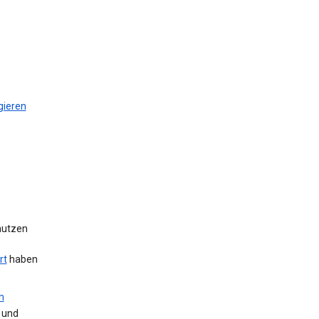
gieren
 nutzen
rt
haben
m
 und