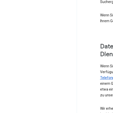
Sucherg
Wenn Si
Ihrem G
Date
Dien
Wenn Sie
Verfügu
Telefo
einem G
etwa ei
zu unse
Wir erhe