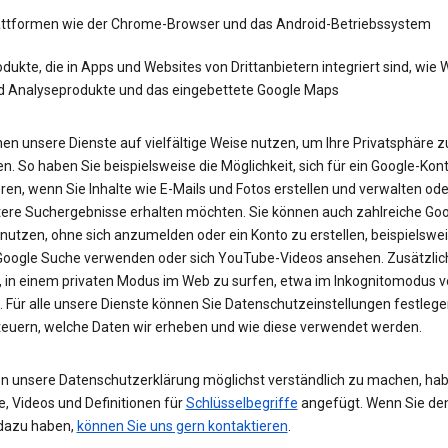
attformen wie der Chrome-Browser und das Android-Betriebssystem
dukte, die in Apps und Websites von Drittanbietern integriert sind, wie
d Analyseprodukte und das eingebettete Google Maps
en unsere Dienste auf vielfältige Weise nutzen, um Ihre Privatsphäre z
n. So haben Sie beispielsweise die Möglichkeit, sich für ein Google-Kon
eren, wenn Sie Inhalte wie E-Mails und Fotos erstellen und verwalten ode
tere Suchergebnisse erhalten möchten. Sie können auch zahlreiche Goo
 nutzen, ohne sich anzumelden oder ein Konto zu erstellen, beispielsw
 Google Suche verwenden oder sich YouTube-Videos ansehen. Zusätzlich
, in einem privaten Modus im Web zu surfen, etwa im Inkognitomodus 
 Für alle unsere Dienste können Sie Datenschutzeinstellungen festleg
teuern, welche Daten wir erheben und wie diese verwendet werden.
n unsere Datenschutzerklärung möglichst verständlich zu machen, hab
e, Videos und Definitionen für
Schlüsselbegriffe
angefügt. Wenn Sie de
dazu haben,
können Sie uns gern kontaktieren
.