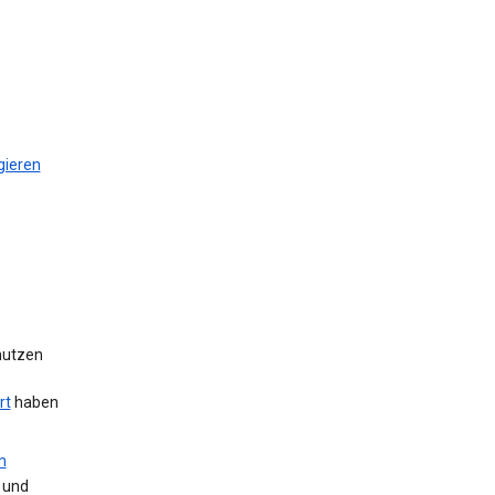
gieren
 nutzen
rt
haben
m
 und