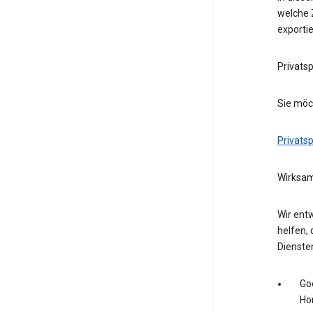
welche Z
exporti
Privats
Sie möc
Privats
Wirksam
Wir entw
helfen, 
Dienste
Go
Ho