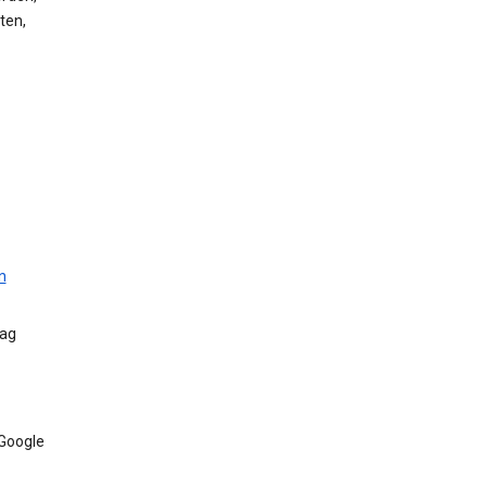
ten,
n
Tag
 Google