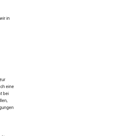
ir in
zur
ch eine
t bei
len,
igungen