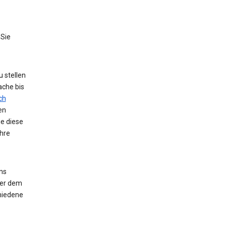
 Sie
 stellen
ache bis
ch
en
ie diese
hre
ns
der dem
hiedene