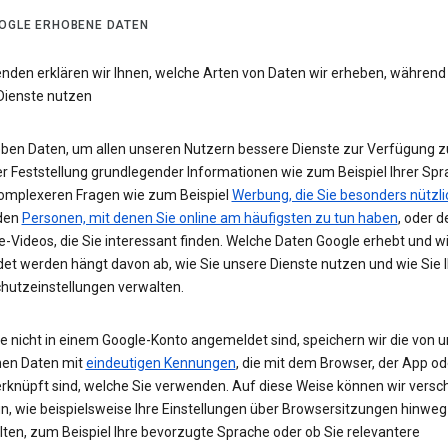
OGLE ERHOBENE DATEN
enden erklären wir Ihnen, welche Arten von Daten wir erheben, während
Dienste nutzen
eben Daten, um allen unseren Nutzern bessere Dienste zur Verfügung zu
r Feststellung grundlegender Informationen wie zum Beispiel Ihrer Spr
komplexeren Fragen wie zum Beispiel
Werbung, die Sie besonders nützli
 den
Personen, mit denen Sie online am häufigsten zu tun haben
, oder d
-Videos, die Sie interessant finden. Welche Daten Google erhebt und w
et werden hängt davon ab, wie Sie unsere Dienste nutzen und wie Sie I
hutzeinstellungen verwalten.
e nicht in einem Google-Konto angemeldet sind, speichern wir die von u
en Daten mit
eindeutigen Kennungen
, die mit dem Browser, der App o
rknüpft sind, welche Sie verwenden. Auf diese Weise können wir versc
un, wie beispielsweise Ihre Einstellungen über Browsersitzungen hinweg
lten, zum Beispiel Ihre bevorzugte Sprache oder ob Sie relevantere