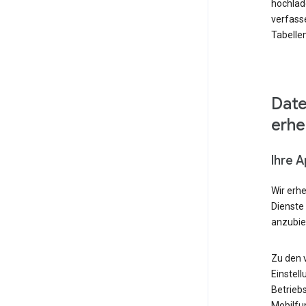
hochlad
verfass
Tabellen
Date
erh
Ihre 
Wir erh
Dienste
anzubie
Zu den 
Einstell
Betrieb
Mobilfu