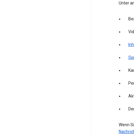
Unter a
Be
Vid
Inh
Sp
Kau
Pe
Akt
De
Wenn Si
Nachric