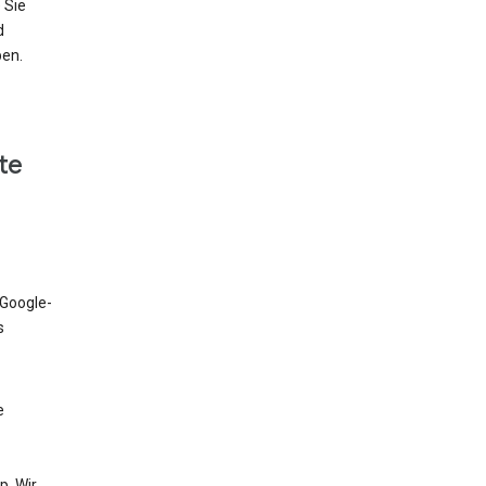
 Sie
d
ben.
te
 Google-
s
e
. Wir