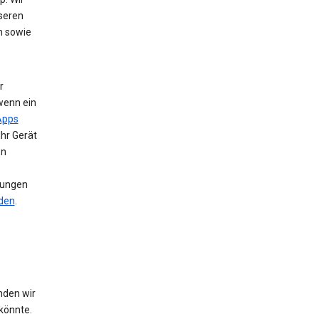
nseren
n sowie
r
wenn ein
Apps
Ihr Gerät
en
llungen
nden
.
nden wir
könnte.