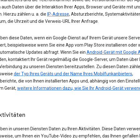
 auch Daten über die Interaktion Ihrer Apps, Browser und Geräte mit u
. Hierzu zählen u. a. die
IP-Adresse
, Absturzberichte, Systemaktivitäte
um, die Uhrzeit und die Verweis-URL Ihrer Anfrage.
eben diese Daten, wenn ein Google-Dienst auf Ihrem Gerät unsere Serve
ert, beispielsweise wenn Sie eine App vom Play Store installieren oder 
automatische Updates abfragt. Wenn Sie ein
Android-Gerät mit Google 
n, kontaktiert Ihr Gerät regelmäßig die Google-Server, um Daten über 
 Verbindung zu unseren Diensten bereitzustellen. Zu diesen Daten zähl
lsweise
der Typ Ihres Geräts und der Name Ihres Mobilfunkanbieters
,
erichte, die von Ihnen installierten Apps und, abhängig von den Einste
em Gerät,
weitere Informationen dazu, wie Sie Ihr Android-Gerät verwe
ktivitäten
eben in unseren Diensten Daten zu Ihren Aktivitäten. Diese Daten verwe
lsweise, um Ihnen ein YouTube-Video zu empfehlen, das Ihnen gefallen 