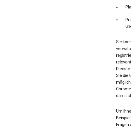
Pl
Pro
un
Sie könn
verwalte
registri
relevan
Dienste
Sie die
möglich
Chrome.
damit s
Um Ihne
Beispiel
Fragen 