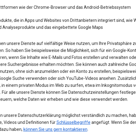
attformen wie der Chrome-Browser und das Android-Betriebssystem
dukte, die in Apps und Websites von Drittanbietern integriert sind, wie
d Analyseprodukte und das eingebettete Google Maps
en unsere Dienste auf vielfältige Weise nutzen, um Ihre Privatsphäre z
n. So haben Sie beispielsweise die Möglichkeit, sich für ein Google-Kon
eren, wenn Sie Inhalte wie E-Mails und Fotos erstellen und verwalten ode
tere Suchergebnisse erhalten möchten. Sie können auch zahlreiche Goo
 nutzen, ohne sich anzumelden oder ein Konto zu erstellen, beispielsw
 Google Suche verwenden oder sich YouTube-Videos ansehen. Zusätzlich
, in einem privaten Modus im Web zu surfen, etwa im Inkognitomodus 
 Für alle unsere Dienste können Sie Datenschutzeinstellungen festleg
teuern, welche Daten wir erheben und wie diese verwendet werden.
n unsere Datenschutzerklärung möglichst verständlich zu machen, hab
e, Videos und Definitionen für
Schlüsselbegriffe
angefügt. Wenn Sie de
dazu haben,
können Sie uns gern kontaktieren
.