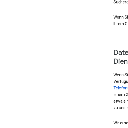
Sucherg
Wenn Si
Ihrem G
Date
Dien
Wenn Sie
Verfügu
Telefo
einem G
etwa ei
zu unse
Wir erhe