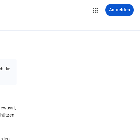
Anmelden
ch die
bewusst,
schützen
erden,