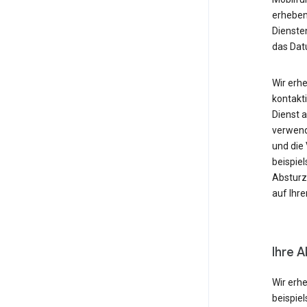
erheben
Diensten
das Dat
Wir erh
kontakti
Dienst 
verwende
und die
beispie
Absturzb
auf Ihr
Ihre A
Wir erh
beispie