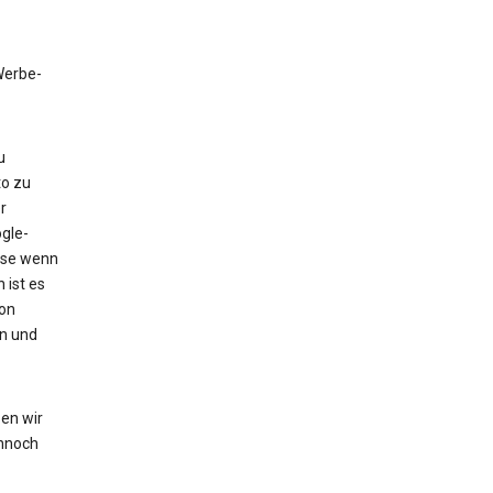
 Werbe-
u
to zu
r
gle-
eise wenn
 ist es
von
en und
en wir
nnoch