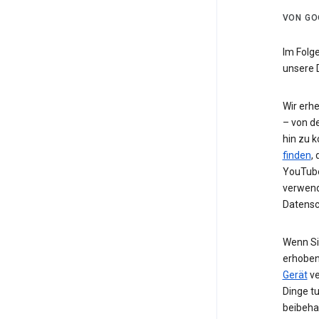
VON GO
Im Folg
unsere 
Wir erh
– von de
hin zu 
finden
,
YouTube
verwend
Datensc
Wenn Si
erhoben
Gerät
ve
Dinge t
beibeha