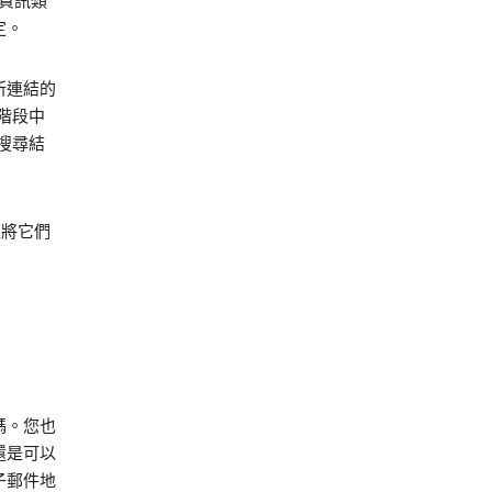
的資訊類
定。
所連結的
階段中
搜尋結
並將它們
碼。您也
，還是可以
子郵件地