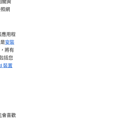
相關資
參照網
安裝應用程
的是
安裝
線，將有
訊包括您
id 裝置
能會喜歡