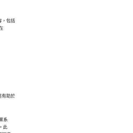
容，包括
在
這有助於
業系
。此