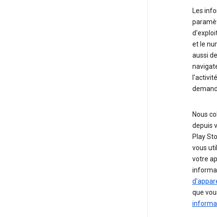
Les info
paramètr
d'exploi
et le nu
aussi de
navigate
l'activi
demand
Nous col
depuis v
Play Sto
vous uti
votre ap
informat
d'appare
que vous
informat