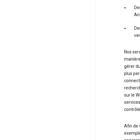
Des
An
Des
ve
Nos serv
manière
gérer du
plus pe
connect
recherc
sur le W
services
contrôle
Afin de 
exemples