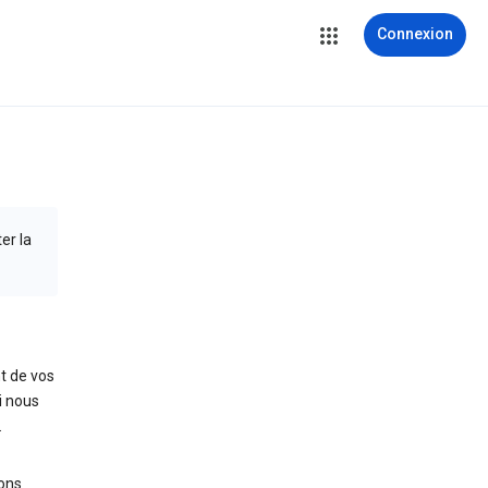
Connexion
er la
t de vos
i nous
.
ions