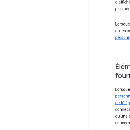
d'affich
plus per
Lorsque
en les 
personn
Élém
four
Lorsque
personn
de télé
connect
qu'une 
concern