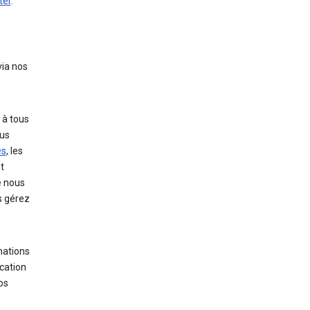
ter
.
via nos
 à tous
ous
es
, les
t
e nous
s gérez
mations
ication
os