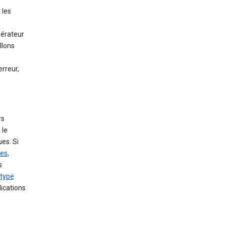
t les
pérateur
llons
erreur,
rs
 le
es. Si
ées
,
s
 type
lications