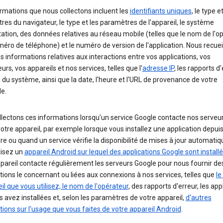
rmations que nous collectons incluent les
identifiants uniques
, le type e
es du navigateur, le type et les paramètres de l'appareil, le système
tation, des données relatives au réseau mobile (telles que le nom de l'o
méro de téléphone) et le numéro de version de l'application. Nous recuei
s informations relatives aux interactions entre vos applications, vos
urs, vos appareils et nos services, telles que l'
adresse IP
, les rapports d'
té du système, ainsi que la date, l'heure et l'URL de provenance de votre
e.
lectons ces informations lorsqu'un service Google contacte nos serveu
otre appareil, par exemple lorsque vous installez une application depuis
re ou quand un service vérifie la disponibilité de mises à jour automatiqu
lisez un
appareil Android sur lequel des applications Google sont install
pareil contacte régulièrement les serveurs Google pour nous fournir de
ions le concernant ou liées aux connexions à nos services, telles que
le
il que vous utilisez, le nom de l'opérateur
, des rapports d'erreur, les app
 avez installées et, selon les paramètres de votre appareil,
d'autres
ions sur l'usage que vous faites de votre appareil Android
.