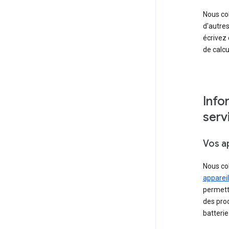
Nous co
d'autres
écrivez 
de calc
Info
serv
Vos ap
Nous col
apparei
permette
des prod
batterie