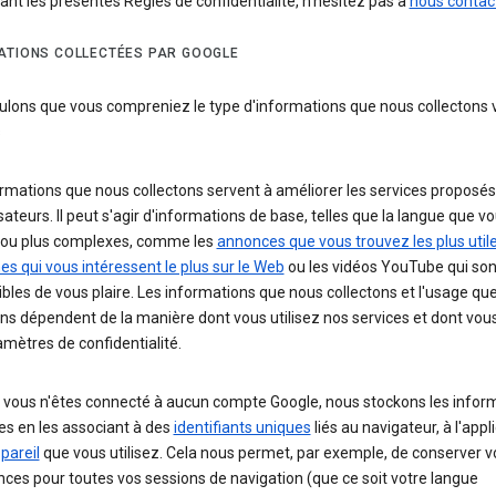
nt les présentes Règles de confidentialité, n'hésitez pas à
nous contac
ATIONS COLLECTÉES PAR GOOGLE
ulons que vous compreniez le type d'informations que nous collectons 
s
rmations que nous collectons servent à améliorer les services proposés
isateurs. Il peut s'agir d'informations de base, telles que la langue que v
z, ou plus complexes, comme les
annonces que vous trouvez les plus util
s qui vous intéressent le plus sur le Web
ou les vidéos YouTube qui son
bles de vous plaire. Les informations que nous collectons et l'usage qu
ns dépendent de la manière dont vous utilisez nos services et dont vou
mètres de confidentialité.
 vous n'êtes connecté à aucun compte Google, nous stockons les infor
es en les associant à des
identifiants uniques
liés au navigateur, à l'appl
pareil
que vous utilisez. Cela nous permet, par exemple, de conserver v
ces pour toutes vos sessions de navigation (que ce soit votre langue