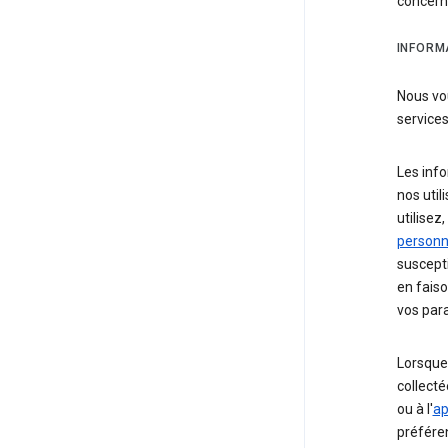
concerna
INFORM
Nous vo
service
Les info
nos util
utilise
personne
suscepti
en faiso
vos para
Lorsque
collecté
ou à l'
ap
préféren