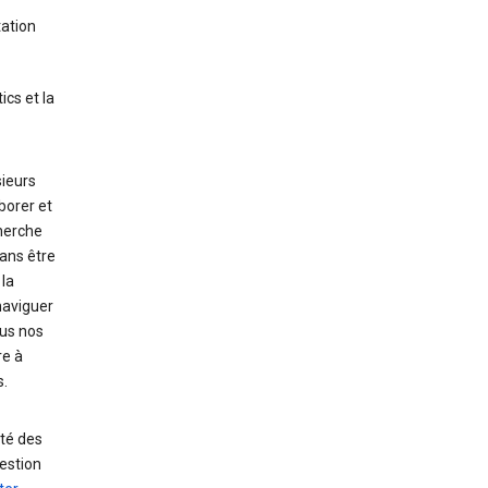
tation
ics et la
sieurs
borer et
cherche
ans être
la
naviguer
ous nos
re à
s.
uté des
uestion