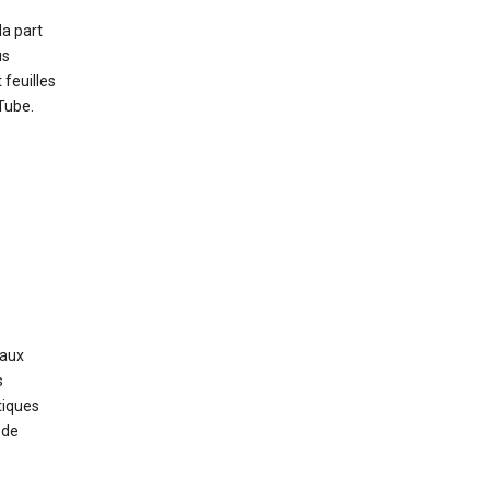
a part
us
 feuilles
Tube.
 aux
s
tiques
 de