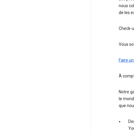
nous col
de les e
Check-u
Vous sou
Faire un
À compte
Notre g
le monde
que nou
Des
Yo