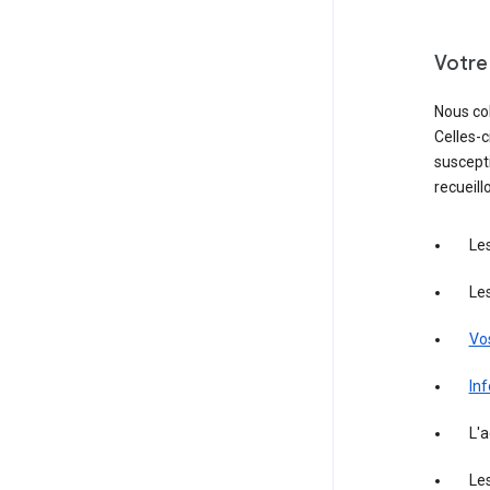
Votre 
Nous col
Celles-
suscepti
recueill
Le
Le
Vos
Inf
L'a
Le