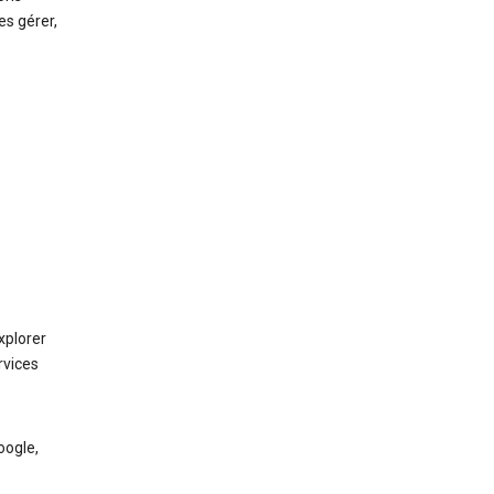
es gérer,
xplorer
rvices
oogle,