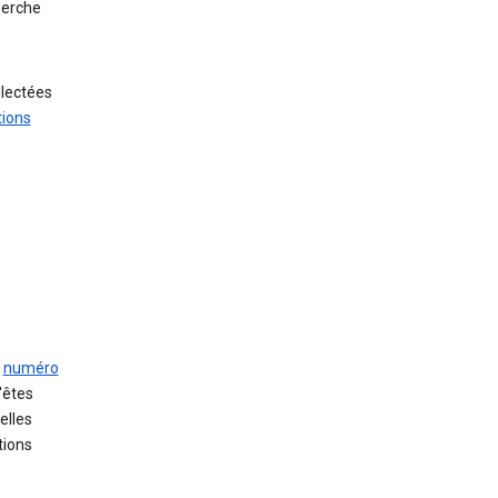
herche
llectées
tions
n
numéro
'êtes
elles
tions