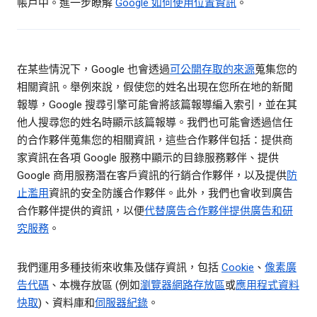
帳戶中。進一步瞭解
Google 如何使用位置資訊
。
在某些情況下，Google 也會透過
可公開存取的來源
蒐集您的
相關資訊。舉例來說，假使您的姓名出現在您所在地的新聞
報導，Google 搜尋引擎可能會將該篇報導編入索引，並在其
他人搜尋您的姓名時顯示該篇報導。我們也可能會透過信任
的合作夥伴蒐集您的相關資訊，這些合作夥伴包括：提供商
家資訊在各項 Google 服務中顯示的目錄服務夥伴、提供
Google 商用服務潛在客戶資訊的行銷合作夥伴，以及提供
防
止濫用
資訊的安全防護合作夥伴。此外，我們也會收到廣告
合作夥伴提供的資訊，以便
代替廣告合作夥伴提供廣告和研
究服務
。
我們運用多種技術來收集及儲存資訊，包括
Cookie
、
像素廣
告代碼
、本機存放區 (例如
瀏覽器網路存放區
或
應用程式資料
快取
)、資料庫和
伺服器紀錄
。