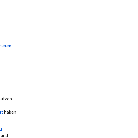
gieren
 nutzen
rt
haben
m
 und