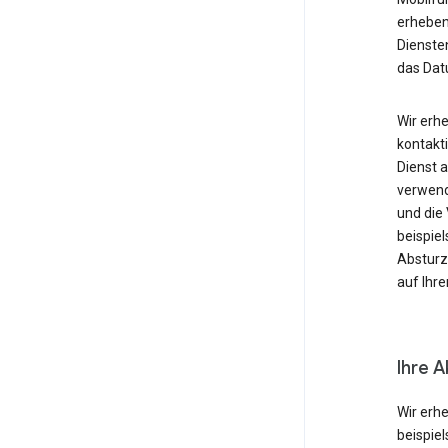
erheben
Diensten
das Dat
Wir erh
kontakti
Dienst 
verwende
und die
beispie
Absturzb
auf Ihr
Ihre A
Wir erh
beispie