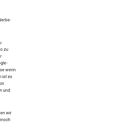
 Werbe-
u
to zu
r
gle-
eise wenn
 ist es
von
en und
en wir
nnoch