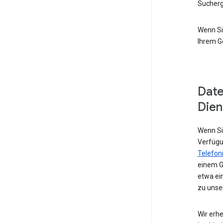
Sucherg
Wenn Si
Ihrem G
Date
Dien
Wenn Sie
Verfügu
Telefo
einem G
etwa ei
zu unse
Wir erhe