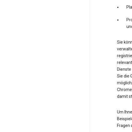
Pl
Pro
un
Sie könn
verwalte
registri
relevan
Dienste
Sie die
möglich
Chrome.
damit s
Um Ihne
Beispiel
Fragen 