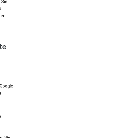
 Sie
d
ben.
te
 Google-
s
e
. Wir