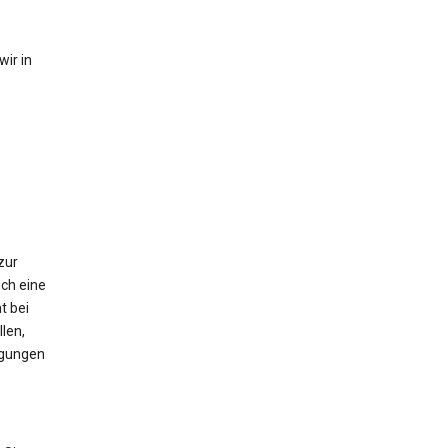
ir in
zur
ch eine
t bei
len,
igungen