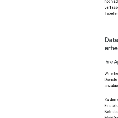
hochlad
verfass
Tabellen
Date
erh
Ihre 
Wir erh
Dienste
anzubie
Zu den 
Einstell
Betrieb
Mobilfu