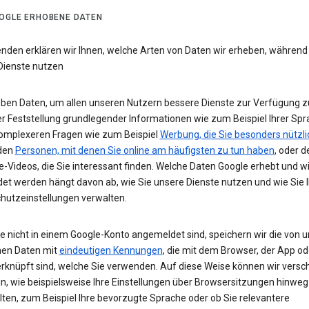
OGLE ERHOBENE DATEN
enden erklären wir Ihnen, welche Arten von Daten wir erheben, während
Dienste nutzen
eben Daten, um allen unseren Nutzern bessere Dienste zur Verfügung zu
r Feststellung grundlegender Informationen wie zum Beispiel Ihrer Spr
komplexeren Fragen wie zum Beispiel
Werbung, die Sie besonders nützli
 den
Personen, mit denen Sie online am häufigsten zu tun haben
, oder d
-Videos, die Sie interessant finden. Welche Daten Google erhebt und w
et werden hängt davon ab, wie Sie unsere Dienste nutzen und wie Sie I
hutzeinstellungen verwalten.
e nicht in einem Google-Konto angemeldet sind, speichern wir die von u
en Daten mit
eindeutigen Kennungen
, die mit dem Browser, der App o
rknüpft sind, welche Sie verwenden. Auf diese Weise können wir versc
un, wie beispielsweise Ihre Einstellungen über Browsersitzungen hinweg
lten, zum Beispiel Ihre bevorzugte Sprache oder ob Sie relevantere