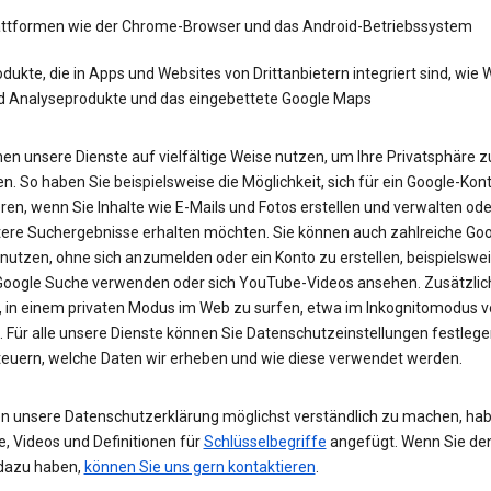
attformen wie der Chrome-Browser und das Android-Betriebssystem
dukte, die in Apps und Websites von Drittanbietern integriert sind, wie
d Analyseprodukte und das eingebettete Google Maps
en unsere Dienste auf vielfältige Weise nutzen, um Ihre Privatsphäre z
n. So haben Sie beispielsweise die Möglichkeit, sich für ein Google-Kon
eren, wenn Sie Inhalte wie E-Mails und Fotos erstellen und verwalten ode
tere Suchergebnisse erhalten möchten. Sie können auch zahlreiche Goo
 nutzen, ohne sich anzumelden oder ein Konto zu erstellen, beispielsw
 Google Suche verwenden oder sich YouTube-Videos ansehen. Zusätzlich
, in einem privaten Modus im Web zu surfen, etwa im Inkognitomodus 
 Für alle unsere Dienste können Sie Datenschutzeinstellungen festleg
teuern, welche Daten wir erheben und wie diese verwendet werden.
n unsere Datenschutzerklärung möglichst verständlich zu machen, hab
e, Videos und Definitionen für
Schlüsselbegriffe
angefügt. Wenn Sie de
dazu haben,
können Sie uns gern kontaktieren
.