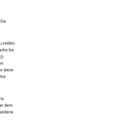
 Sie
 stellen
ache bis
ch
en
ie diese
hre
ns
der dem
hiedene