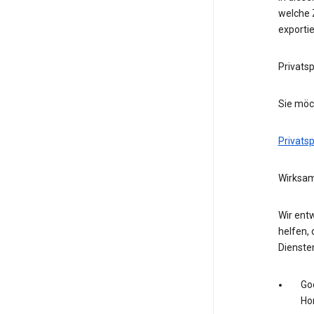
welche Z
exporti
Privats
Sie möc
Privats
Wirksam
Wir entw
helfen, 
Dienste
Go
Ho