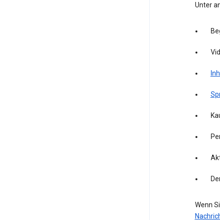
Unter a
Be
Vid
Inh
Sp
Kau
Pe
Akt
De
Wenn Si
Nachric