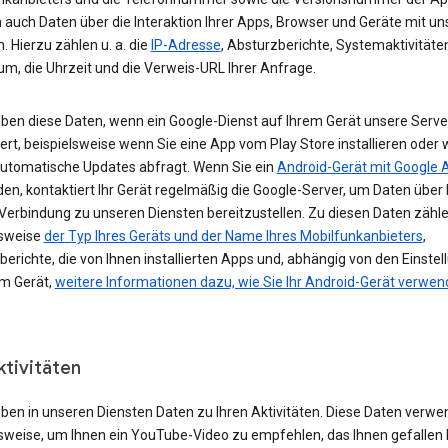
 auch Daten über die Interaktion Ihrer Apps, Browser und Geräte mit u
. Hierzu zählen u. a. die
IP-Adresse
, Absturzberichte, Systemaktivitäte
um, die Uhrzeit und die Verweis-URL Ihrer Anfrage.
eben diese Daten, wenn ein Google-Dienst auf Ihrem Gerät unsere Serve
ert, beispielsweise wenn Sie eine App vom Play Store installieren oder 
automatische Updates abfragt. Wenn Sie ein
Android-Gerät mit Google 
n, kontaktiert Ihr Gerät regelmäßig die Google-Server, um Daten über 
 Verbindung zu unseren Diensten bereitzustellen. Zu diesen Daten zähl
lsweise
der Typ Ihres Geräts und der Name Ihres Mobilfunkanbieters
,
erichte, die von Ihnen installierten Apps und, abhängig von den Einste
em Gerät,
weitere Informationen dazu, wie Sie Ihr Android-Gerät verwe
ktivitäten
eben in unseren Diensten Daten zu Ihren Aktivitäten. Diese Daten verwe
lsweise, um Ihnen ein YouTube-Video zu empfehlen, das Ihnen gefallen 