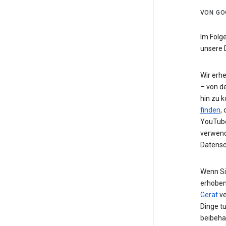
VON GO
Im Folg
unsere 
Wir erh
– von de
hin zu 
finden
,
YouTube
verwend
Datensc
Wenn Si
erhoben
Gerät
ve
Dinge t
beibeha