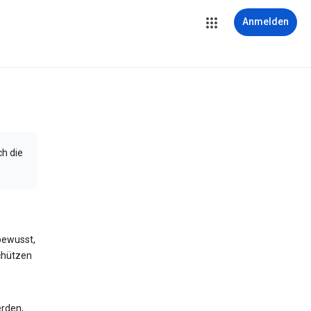
Anmelden
ch die
bewusst,
schützen
erden,