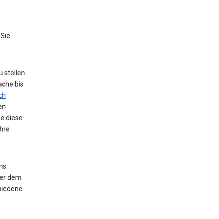
 Sie
 stellen
ache bis
ch
en
ie diese
hre
ns
der dem
hiedene