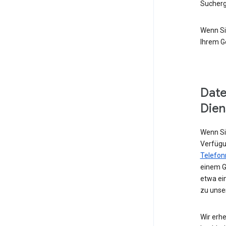
Sucherg
Wenn Si
Ihrem G
Date
Dien
Wenn Sie
Verfügu
Telefo
einem G
etwa ei
zu unse
Wir erhe