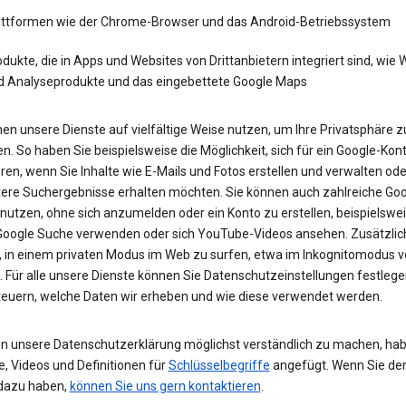
attformen wie der Chrome-Browser und das Android-Betriebssystem
dukte, die in Apps und Websites von Drittanbietern integriert sind, wie
d Analyseprodukte und das eingebettete Google Maps
en unsere Dienste auf vielfältige Weise nutzen, um Ihre Privatsphäre z
n. So haben Sie beispielsweise die Möglichkeit, sich für ein Google-Kon
eren, wenn Sie Inhalte wie E-Mails und Fotos erstellen und verwalten ode
tere Suchergebnisse erhalten möchten. Sie können auch zahlreiche Goo
 nutzen, ohne sich anzumelden oder ein Konto zu erstellen, beispielsw
 Google Suche verwenden oder sich YouTube-Videos ansehen. Zusätzlich
, in einem privaten Modus im Web zu surfen, etwa im Inkognitomodus 
 Für alle unsere Dienste können Sie Datenschutzeinstellungen festleg
teuern, welche Daten wir erheben und wie diese verwendet werden.
n unsere Datenschutzerklärung möglichst verständlich zu machen, hab
e, Videos und Definitionen für
Schlüsselbegriffe
angefügt. Wenn Sie de
dazu haben,
können Sie uns gern kontaktieren
.