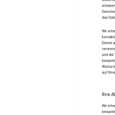
erheben
Diensten
das Dat
Wir erh
kontakti
Dienst 
verwende
und die
beispie
Absturzb
auf Ihr
Ihre A
Wir erh
beispie