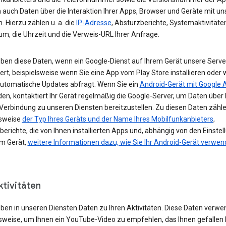
 auch Daten über die Interaktion Ihrer Apps, Browser und Geräte mit u
. Hierzu zählen u. a. die
IP-Adresse
, Absturzberichte, Systemaktivitäte
um, die Uhrzeit und die Verweis-URL Ihrer Anfrage.
eben diese Daten, wenn ein Google-Dienst auf Ihrem Gerät unsere Serve
ert, beispielsweise wenn Sie eine App vom Play Store installieren oder 
automatische Updates abfragt. Wenn Sie ein
Android-Gerät mit Google 
n, kontaktiert Ihr Gerät regelmäßig die Google-Server, um Daten über 
 Verbindung zu unseren Diensten bereitzustellen. Zu diesen Daten zähl
lsweise
der Typ Ihres Geräts und der Name Ihres Mobilfunkanbieters
,
erichte, die von Ihnen installierten Apps und, abhängig von den Einste
em Gerät,
weitere Informationen dazu, wie Sie Ihr Android-Gerät verwe
ktivitäten
eben in unseren Diensten Daten zu Ihren Aktivitäten. Diese Daten verwe
lsweise, um Ihnen ein YouTube-Video zu empfehlen, das Ihnen gefallen 