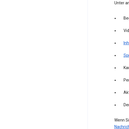
Unter a
Be
Vid
Inh
Sp
Kau
Pe
Akt
De
Wenn Si
Nachric