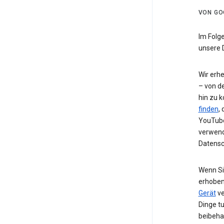
VON GO
Im Folg
unsere 
Wir erh
– von de
hin zu 
finden
,
YouTube
verwend
Datensc
Wenn Si
erhoben
Gerät
ve
Dinge t
beibeha