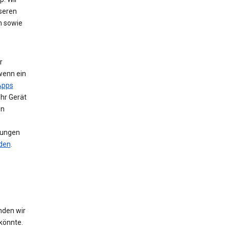
nseren
n sowie
r
wenn ein
Apps
Ihr Gerät
en
llungen
nden
.
nden wir
könnte.