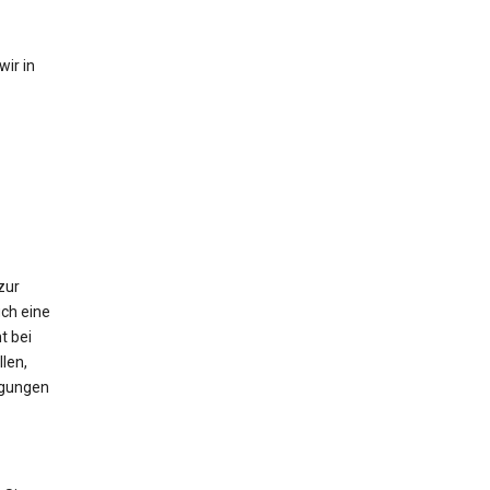
ir in
zur
ch eine
t bei
len,
igungen