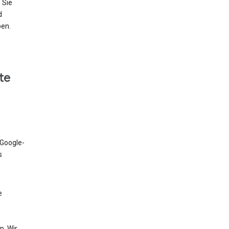
 Sie
d
ben.
te
 Google-
s
e
. Wir