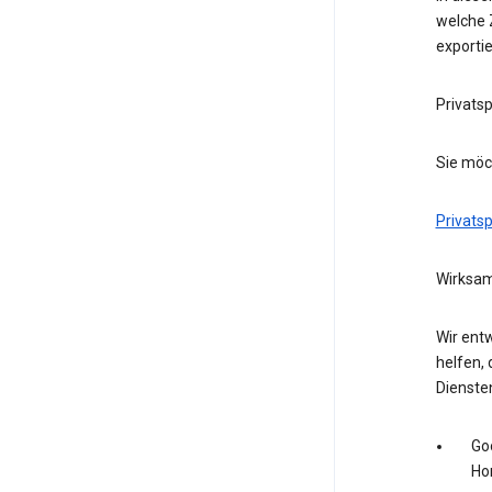
welche Z
exporti
Privats
Sie möc
Privats
Wirksam
Wir entw
helfen, 
Dienste
Go
Ho