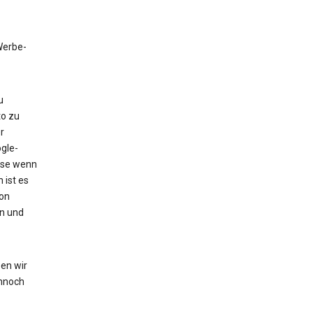
 Werbe-
u
to zu
r
gle-
eise wenn
 ist es
von
en und
en wir
nnoch