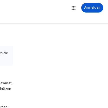
Anmelden
ch die
bewusst,
schützen
erden,