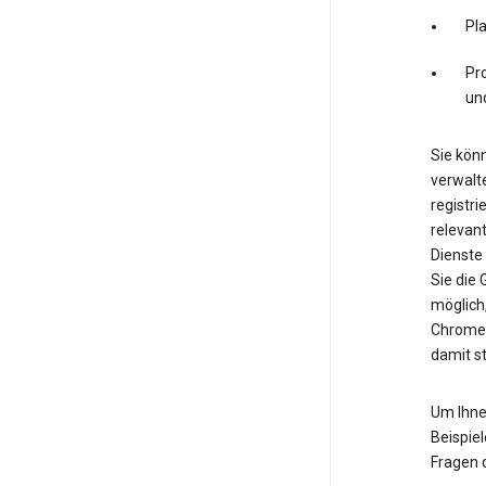
Pl
Pro
un
Sie könn
verwalte
registri
relevan
Dienste
Sie die
möglich
Chrome.
damit s
Um Ihne
Beispiel
Fragen 