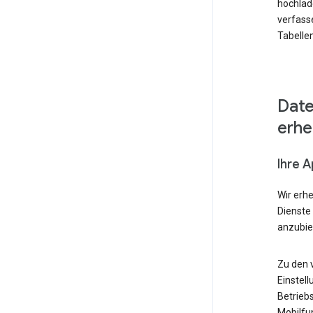
hochlad
verfass
Tabellen
Date
erh
Ihre 
Wir erh
Dienste
anzubie
Zu den 
Einstell
Betrieb
Mobilfu