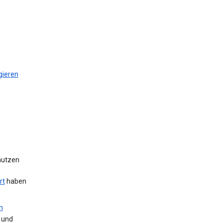
gieren
 nutzen
rt
haben
m
 und