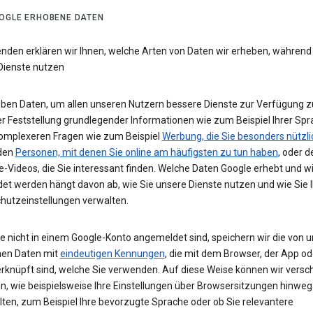
OGLE ERHOBENE DATEN
enden erklären wir Ihnen, welche Arten von Daten wir erheben, während
Dienste nutzen
eben Daten, um allen unseren Nutzern bessere Dienste zur Verfügung zu
r Feststellung grundlegender Informationen wie zum Beispiel Ihrer Spr
komplexeren Fragen wie zum Beispiel
Werbung, die Sie besonders nützli
 den
Personen, mit denen Sie online am häufigsten zu tun haben
, oder d
-Videos, die Sie interessant finden. Welche Daten Google erhebt und w
et werden hängt davon ab, wie Sie unsere Dienste nutzen und wie Sie I
hutzeinstellungen verwalten.
e nicht in einem Google-Konto angemeldet sind, speichern wir die von u
en Daten mit
eindeutigen Kennungen
, die mit dem Browser, der App o
rknüpft sind, welche Sie verwenden. Auf diese Weise können wir versc
un, wie beispielsweise Ihre Einstellungen über Browsersitzungen hinweg
lten, zum Beispiel Ihre bevorzugte Sprache oder ob Sie relevantere