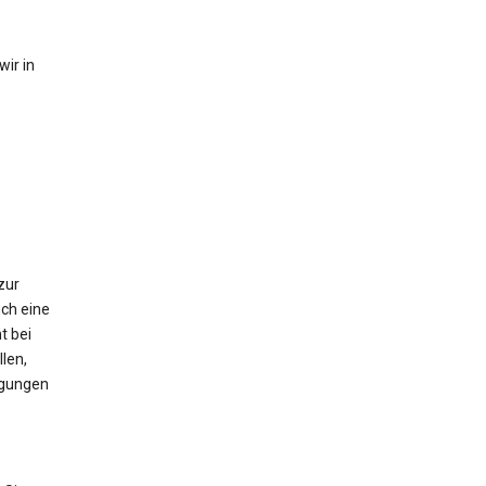
ir in
zur
ch eine
t bei
len,
igungen