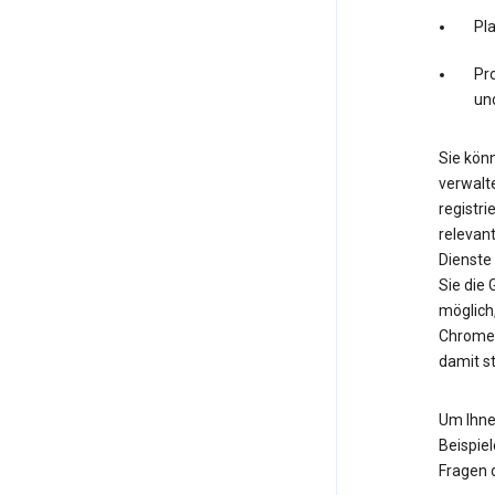
Pl
Pro
un
Sie könn
verwalte
registri
relevan
Dienste
Sie die
möglich
Chrome.
damit s
Um Ihne
Beispiel
Fragen 