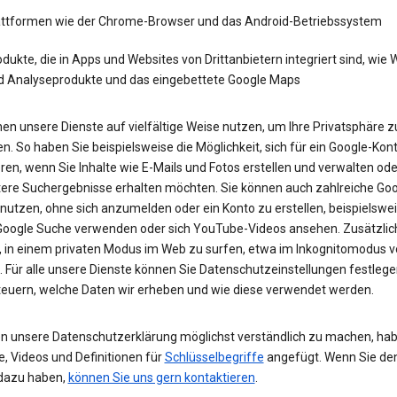
attformen wie der Chrome-Browser und das Android-Betriebssystem
dukte, die in Apps und Websites von Drittanbietern integriert sind, wie
d Analyseprodukte und das eingebettete Google Maps
en unsere Dienste auf vielfältige Weise nutzen, um Ihre Privatsphäre z
n. So haben Sie beispielsweise die Möglichkeit, sich für ein Google-Kon
eren, wenn Sie Inhalte wie E-Mails und Fotos erstellen und verwalten ode
tere Suchergebnisse erhalten möchten. Sie können auch zahlreiche Goo
 nutzen, ohne sich anzumelden oder ein Konto zu erstellen, beispielsw
 Google Suche verwenden oder sich YouTube-Videos ansehen. Zusätzlich
, in einem privaten Modus im Web zu surfen, etwa im Inkognitomodus 
 Für alle unsere Dienste können Sie Datenschutzeinstellungen festleg
teuern, welche Daten wir erheben und wie diese verwendet werden.
n unsere Datenschutzerklärung möglichst verständlich zu machen, hab
e, Videos und Definitionen für
Schlüsselbegriffe
angefügt. Wenn Sie de
dazu haben,
können Sie uns gern kontaktieren
.