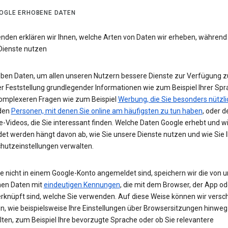
OGLE ERHOBENE DATEN
enden erklären wir Ihnen, welche Arten von Daten wir erheben, während
Dienste nutzen
eben Daten, um allen unseren Nutzern bessere Dienste zur Verfügung zu
r Feststellung grundlegender Informationen wie zum Beispiel Ihrer Spr
komplexeren Fragen wie zum Beispiel
Werbung, die Sie besonders nützli
 den
Personen, mit denen Sie online am häufigsten zu tun haben
, oder d
-Videos, die Sie interessant finden. Welche Daten Google erhebt und w
et werden hängt davon ab, wie Sie unsere Dienste nutzen und wie Sie I
hutzeinstellungen verwalten.
e nicht in einem Google-Konto angemeldet sind, speichern wir die von u
en Daten mit
eindeutigen Kennungen
, die mit dem Browser, der App o
rknüpft sind, welche Sie verwenden. Auf diese Weise können wir versc
un, wie beispielsweise Ihre Einstellungen über Browsersitzungen hinweg
lten, zum Beispiel Ihre bevorzugte Sprache oder ob Sie relevantere