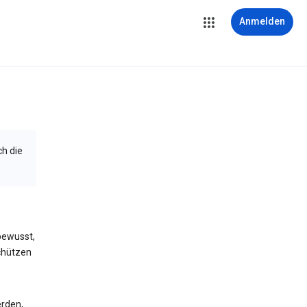
Anmelden
ch die
bewusst,
schützen
erden,