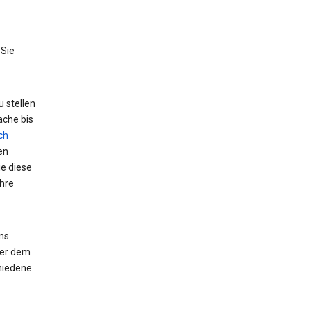
 Sie
 stellen
ache bis
ch
en
ie diese
hre
ns
der dem
hiedene