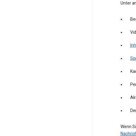
Unter a
Be
Vid
Inh
Sp
Kau
Pe
Akt
De
Wenn Si
Nachric