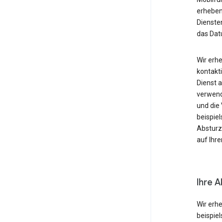
erheben
Diensten
das Dat
Wir erh
kontakti
Dienst 
verwende
und die
beispie
Absturzb
auf Ihr
Ihre A
Wir erh
beispie