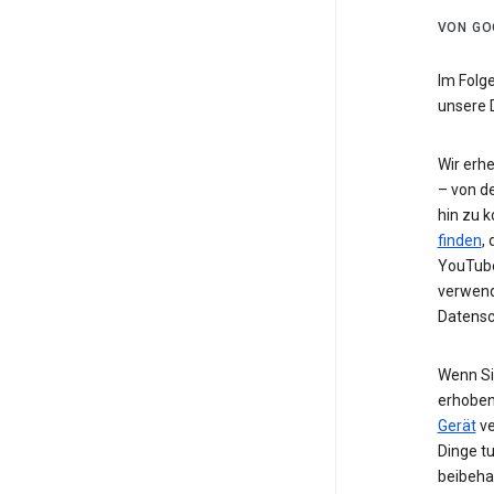
VON GO
Im Folg
unsere 
Wir erh
– von de
hin zu 
finden
,
YouTube
verwend
Datensc
Wenn Si
erhoben
Gerät
ve
Dinge t
beibeha