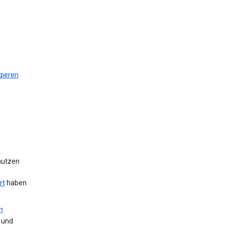
gieren
 nutzen
rt
haben
m
 und