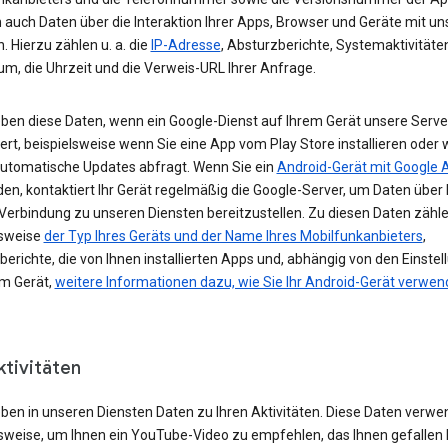
 auch Daten über die Interaktion Ihrer Apps, Browser und Geräte mit u
. Hierzu zählen u. a. die
IP-Adresse
, Absturzberichte, Systemaktivitäte
um, die Uhrzeit und die Verweis-URL Ihrer Anfrage.
eben diese Daten, wenn ein Google-Dienst auf Ihrem Gerät unsere Serve
ert, beispielsweise wenn Sie eine App vom Play Store installieren oder 
automatische Updates abfragt. Wenn Sie ein
Android-Gerät mit Google 
n, kontaktiert Ihr Gerät regelmäßig die Google-Server, um Daten über 
 Verbindung zu unseren Diensten bereitzustellen. Zu diesen Daten zähl
lsweise
der Typ Ihres Geräts und der Name Ihres Mobilfunkanbieters
,
erichte, die von Ihnen installierten Apps und, abhängig von den Einste
em Gerät,
weitere Informationen dazu, wie Sie Ihr Android-Gerät verwe
ktivitäten
eben in unseren Diensten Daten zu Ihren Aktivitäten. Diese Daten verwe
lsweise, um Ihnen ein YouTube-Video zu empfehlen, das Ihnen gefallen 