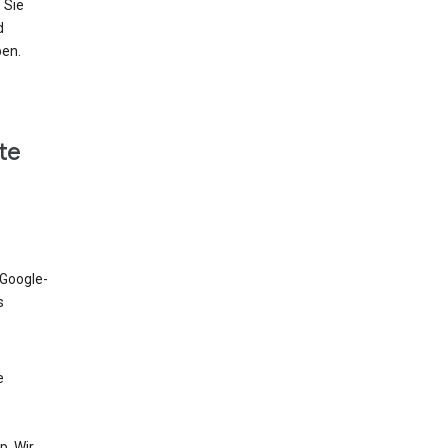
 Sie
d
ben.
te
 Google-
s
e
. Wir