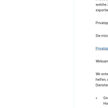
welche Z
exporti
Privats
Sie möc
Privats
Wirksam
Wir entw
helfen, 
Dienste
Go
Ho