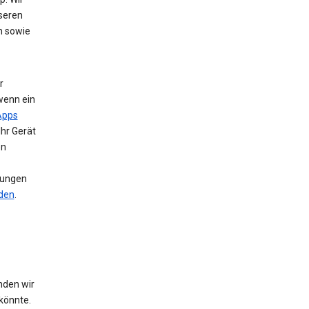
nseren
n sowie
r
wenn ein
Apps
Ihr Gerät
en
llungen
nden
.
nden wir
könnte.