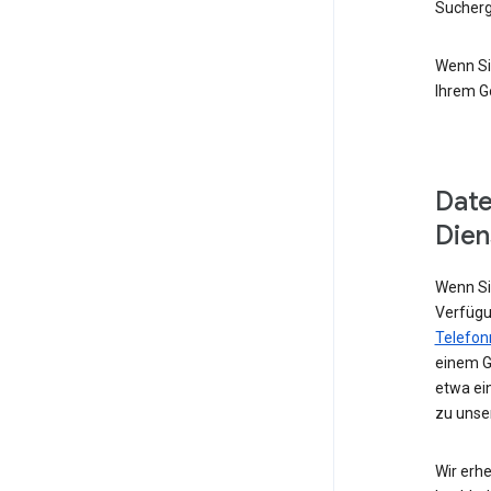
Sucherg
Wenn Si
Ihrem G
Date
Dien
Wenn Sie
Verfügu
Telefo
einem G
etwa ei
zu unse
Wir erhe