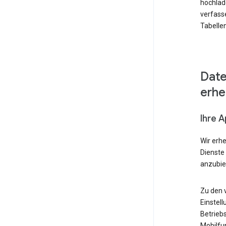
hochlad
verfass
Tabellen
Date
erh
Ihre 
Wir erh
Dienste
anzubie
Zu den 
Einstell
Betrieb
Mobilfu