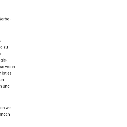
 Werbe-
u
to zu
r
gle-
eise wenn
 ist es
von
en und
en wir
nnoch