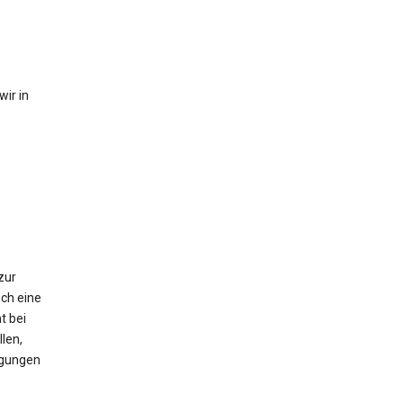
ir in
zur
ch eine
t bei
len,
igungen