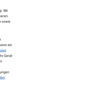
. Wir
nseren
n sowie
r
wenn ein
Apps
Ihr Gerät
en
llungen
nden
.