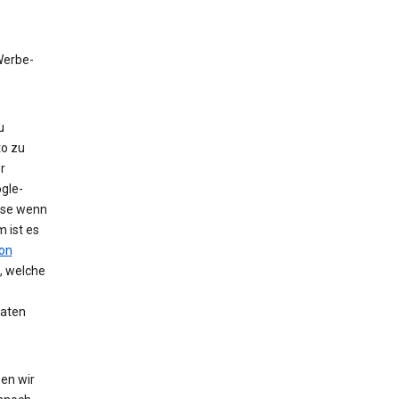
 Werbe-
u
to zu
r
gle-
eise wenn
 ist es
on
, welche
Daten
en wir