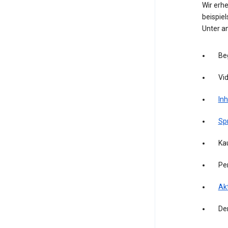
Wir erh
beispie
Unter a
Be
Vid
Inh
Sp
Kau
Pe
Akt
De