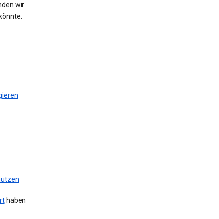
nden wir
könnte.
gieren
 nutzen
rt
haben