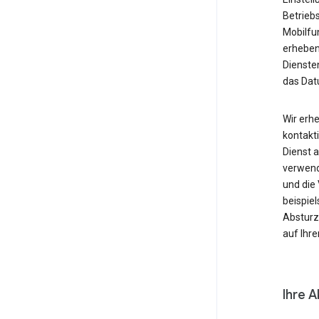
Betrieb
Mobilfu
erheben
Diensten
das Dat
Wir erh
kontakti
Dienst 
verwende
und die
beispie
Absturzb
auf Ihr
Ihre A