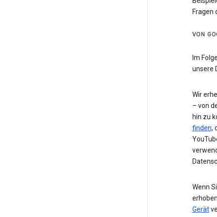
Beispiel
Fragen 
VON GO
Im Folg
unsere 
Wir erh
– von de
hin zu 
finden
,
YouTube
verwend
Datensc
Wenn Si
erhoben
Gerät
ve