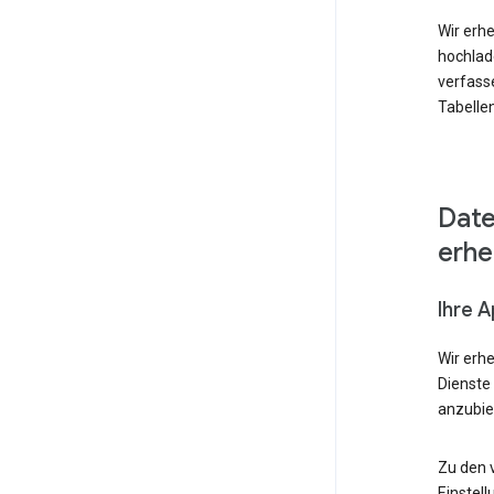
Wir erhe
hochlad
verfass
Tabellen
Date
erh
Ihre 
Wir erh
Dienste
anzubie
Zu den 
Einstell