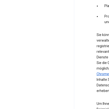
Pl
Pro
un
Sie könn
verwalte
registri
relevan
Dienste
Sie die
möglich
Chrome
Inhalte 
Datensc
erheben
Um Ihne