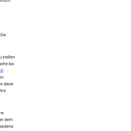
nnoch
 Sie
 stellen
ache bis
ch
en
ie diese
hre
ns
der dem
hiedene