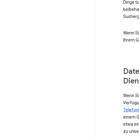
Dinge t
beibeha
Sucherg
Wenn Si
Ihrem G
Date
Dien
Wenn Sie
Verfügu
Telefo
einem G
etwa ei
zu unse