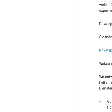
welche Z
exporti
Privats
Sie möc
Privats
Wirksam
Wir entw
helfen, 
Dienste
Go
Ho