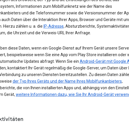
ssystem, Informationen zum Mobilfunknetz wie der Name des
nkanbieters und die Telefonnummer sowie die Versionsnummer der App
 auch Daten über die Interaktion Ihrer Apps, Browser und Geräte mit u
. Hierzu zählen u. a. die
IP-Adresse
, Absturzberichte, Systemaktivitäte
um, die Uhrzeit und die Verweis-URL Ihrer Anfrage.
eben diese Daten, wenn ein Google-Dienst auf Ihrem Gerät unsere Serve
ert, beispielsweise wenn Sie eine App vom Play Store installieren oder 
automatische Updates abfragt. Wenn Sie ein
Android-Gerät mit Google 
n, kontaktiert Ihr Gerät regelmäßig die Google-Server, um Daten über 
 Verbindung zu unseren Diensten bereitzustellen. Zu diesen Daten zähl
lsweise
der Typ Ihres Geräts und der Name Ihres Mobilfunkanbieters
,
erichte, die von Ihnen installierten Apps und, abhängig von den Einste
em Gerät,
weitere Informationen dazu, wie Sie Ihr Android-Gerät verwe
ktivitäten