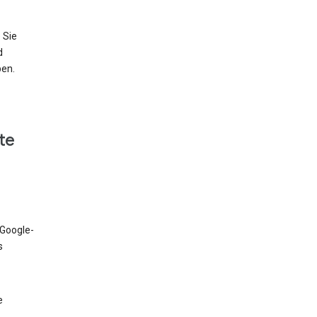
 Sie
d
ben.
te
 Google-
s
e