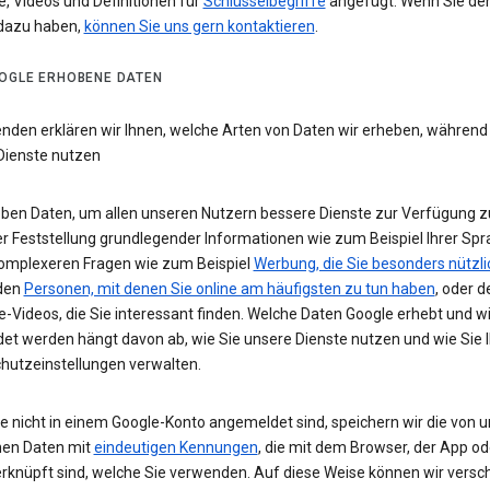
e, Videos und Definitionen für
Schlüsselbegriffe
angefügt. Wenn Sie de
dazu haben,
können Sie uns gern kontaktieren
.
OGLE ERHOBENE DATEN
enden erklären wir Ihnen, welche Arten von Daten wir erheben, während
Dienste nutzen
eben Daten, um allen unseren Nutzern bessere Dienste zur Verfügung zu
r Feststellung grundlegender Informationen wie zum Beispiel Ihrer Spr
komplexeren Fragen wie zum Beispiel
Werbung, die Sie besonders nützli
 den
Personen, mit denen Sie online am häufigsten zu tun haben
, oder d
-Videos, die Sie interessant finden. Welche Daten Google erhebt und w
et werden hängt davon ab, wie Sie unsere Dienste nutzen und wie Sie I
hutzeinstellungen verwalten.
e nicht in einem Google-Konto angemeldet sind, speichern wir die von u
en Daten mit
eindeutigen Kennungen
, die mit dem Browser, der App o
rknüpft sind, welche Sie verwenden. Auf diese Weise können wir versc