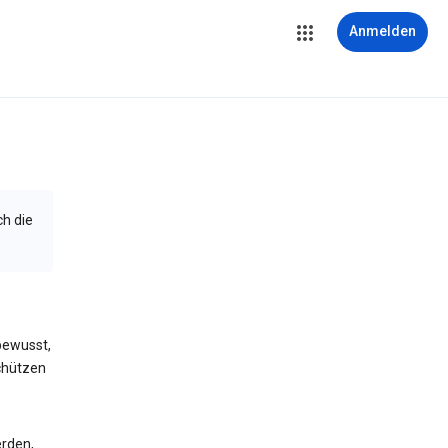
Anmelden
ch die
bewusst,
schützen
erden,